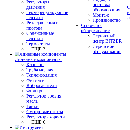
Регуляторы
поставка
давления
О
оборудования
Терморегулирующие
и
Монтаж
вентили
д
Производство
Реле давления и
Сервисное
протока
обслуживание
Соленоидные
Сервисный
вентили
центр BITZER
Термостаты
Сервисное
+ ЕЩЕ 2
обслуживание
Линейные компоненты
Клапаны
Труба медная
Теплоизоляция
Фитинги
Виброгасители
Фильтры
Регулятор уровня
масла
Гайки
Смотровые стекла
Регулятор скорости
+ ЕЩЕ 6