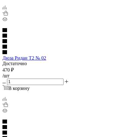
Дюза Ридан Т2 № 02
Достаточно
470
₽
/шт
В корзину