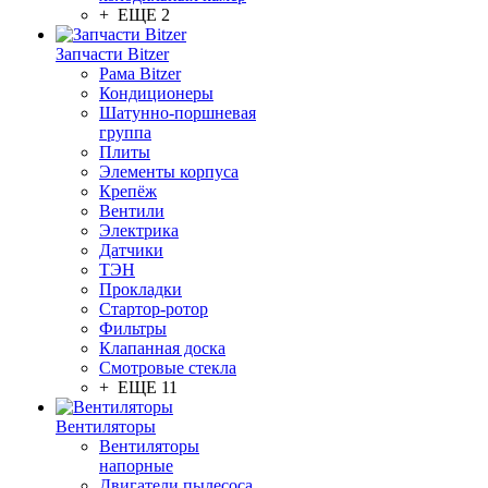
+ ЕЩЕ 2
Запчасти Bitzer
Рама Bitzer
Кондиционеры
Шатунно-поршневая
группа
Плиты
Элементы корпуса
Крепёж
Вентили
Электрика
Датчики
ТЭН
Прокладки
Стартор-ротор
Фильтры
Клапанная доска
Смотровые стекла
+ ЕЩЕ 11
Вентиляторы
Вентиляторы
напорные
Двигатели пылесоса