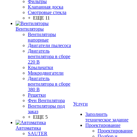
Фильтры
Клапанная доска
Смотровые стекла
+ ЕЩЕ 11
Вентиляторы
Вентиляторы
напорные
Двигатели пылесоса
Двигатель
вентилятора в сборе
220 В
Крыльчатки
Микродвигатели
Двигатель
вентилятора в сборе
380 В
Решетки
Фен Вентилятора
Услуги
Вентиляторы под
заказ
Заполнить
+ ЕЩЕ 5
техническое задание
Проектирование
Автоматика
Проектирование
SAUTER
Подбор и