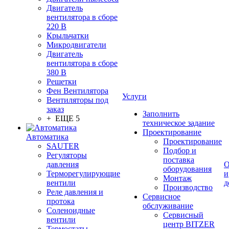
Двигатель
вентилятора в сборе
220 В
Крыльчатки
Микродвигатели
Двигатель
вентилятора в сборе
380 В
Решетки
Фен Вентилятора
Услуги
Вентиляторы под
заказ
Заполнить
+ ЕЩЕ 5
техническое задание
Проектирование
Автоматика
Проектирование
SAUTER
Подбор и
Регуляторы
поставка
давления
О
оборудования
Терморегулирующие
и
Монтаж
вентили
д
Производство
Реле давления и
Сервисное
протока
обслуживание
Соленоидные
Сервисный
вентили
центр BITZER
Термостаты