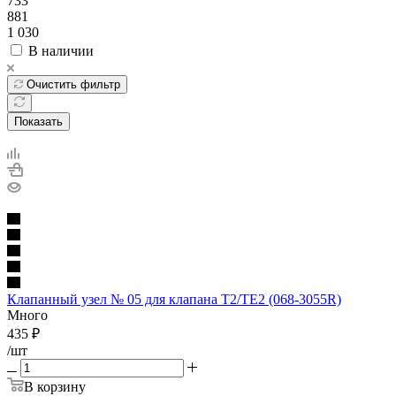
733
881
1 030
В наличии
Очистить фильтр
Показать
Клапанный узел № 05 для клапана T2/TE2 (068-3055R)
Много
435
₽
/шт
В корзину