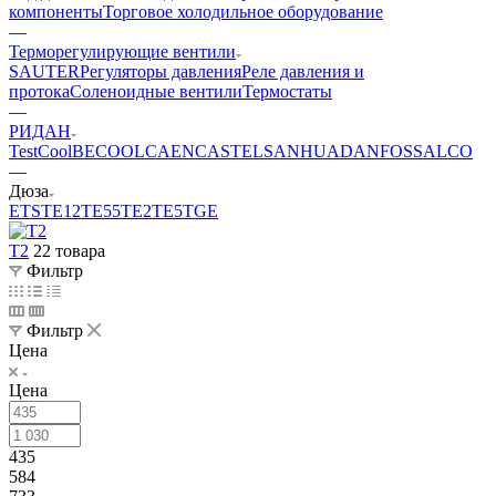
компоненты
Торговое холодильное оборудование
—
Терморегулирующие вентили
SAUTER
Регуляторы давления
Реле давления и
протока
Соленоидные вентили
Термостаты
—
РИДАН
TestCool
BECOOL
CAEN
CASTEL
SANHUA
DANFOSS
АLCO
—
Дюза
ETS
TE12
TE55
ТЕ2
TE5
TGE
Т2
22 товара
Фильтр
Фильтр
Цена
Цена
435
584