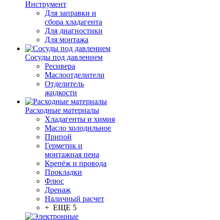
Инструмент
Для заправки и
сбора хладагента
Для диагностики
Для монтажа
Сосуды под давлением
Ресивера
Маслоотделители
Отделитель
жидкости
Расходные материалы
Хладагенты и химия
Масло холодильное
Припой
Герметик и
монтажная пена
Крепёж и провода
Прокладки
Флюс
Дренаж
Наличный расчет
+ ЕЩЕ 5