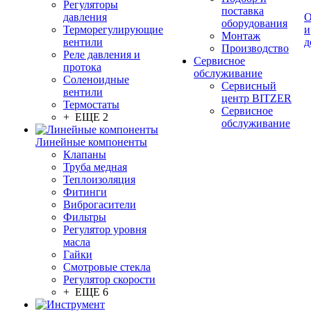
Регуляторы
поставка
давления
О
оборудования
Терморегулирующие
и
Монтаж
вентили
д
Производство
Реле давления и
Сервисное
протока
обслуживание
Соленоидные
Сервисный
вентили
центр BITZER
Термостаты
Сервисное
+ ЕЩЕ 2
обслуживание
Линейные компоненты
Клапаны
Труба медная
Теплоизоляция
Фитинги
Виброгасители
Фильтры
Регулятор уровня
масла
Гайки
Смотровые стекла
Регулятор скорости
+ ЕЩЕ 6