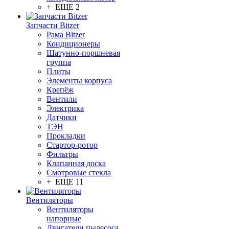
+ ЕЩЕ 2
Запчасти Bitzer
Рама Bitzer
Кондиционеры
Шатунно-поршневая
группа
Плиты
Элементы корпуса
Крепёж
Вентили
Электрика
Датчики
ТЭН
Прокладки
Стартор-ротор
Фильтры
Клапанная доска
Смотровые стекла
+ ЕЩЕ 11
Вентиляторы
Вентиляторы
напорные
Двигатели пылесоса