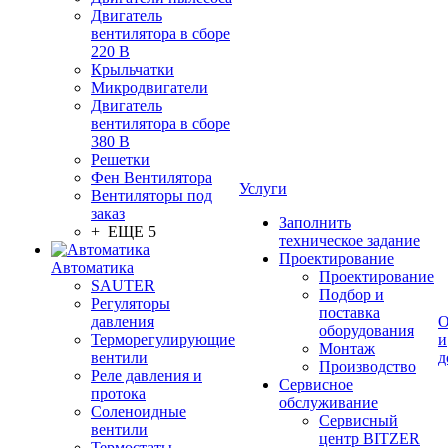
Двигатель
вентилятора в сборе
220 В
Крыльчатки
Микродвигатели
Двигатель
вентилятора в сборе
380 В
Решетки
Фен Вентилятора
Услуги
Вентиляторы под
заказ
Заполнить
+ ЕЩЕ 5
техническое задание
Проектирование
Автоматика
Проектирование
SAUTER
Подбор и
Регуляторы
поставка
давления
О
оборудования
Терморегулирующие
и
Монтаж
вентили
д
Производство
Реле давления и
Сервисное
протока
обслуживание
Соленоидные
Сервисный
вентили
центр BITZER
Термостаты