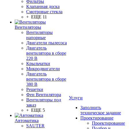
Фильтры
Клапанная доска
Смотровые стекла
+ ЕЩЕ 11
Вентиляторы
Вентиляторы
напорные
Двигатели пылесоса
Двигатель
вентилятора в сборе
220 В
Крыльчатки
Микродвигатели
Двигатель
вентилятора в сборе
380 В
Решетки
Фен Вентилятора
Услуги
Вентиляторы под
заказ
Заполнить
+ ЕЩЕ 5
техническое задание
Проектирование
Автоматика
Проектирование
SAUTER
Подбор и