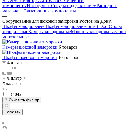
Bitzer
Вентиляторы
Автоматика
Линейные
компоненты
Инструмент
Сосуды под давлением
Расходные
материалы
Электронные компоненты
—
Оборудование для шоковой заморозки Ростов-на-Дону
Шкафы холодильные
Шкафы холодильные Smart Door
Столы
холодильные
Камеры холодильные
Машины холодильные
Лари
морозильные
Камеры шоковой заморозки
6 товаров
Шкафы шоковой заморозки
10 товаров
Фильтр
Фильтр
Хладагент
R404a
Очистить фильтр
Показать