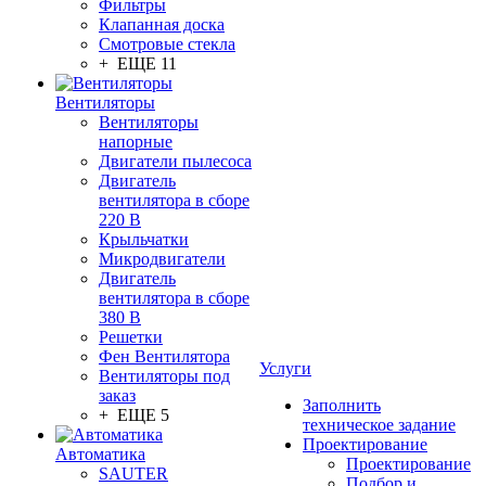
Фильтры
Клапанная доска
Смотровые стекла
+ ЕЩЕ 11
Вентиляторы
Вентиляторы
напорные
Двигатели пылесоса
Двигатель
вентилятора в сборе
220 В
Крыльчатки
Микродвигатели
Двигатель
вентилятора в сборе
380 В
Решетки
Фен Вентилятора
Услуги
Вентиляторы под
заказ
Заполнить
+ ЕЩЕ 5
техническое задание
Проектирование
Автоматика
Проектирование
SAUTER
Подбор и