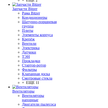
+ ЕЩЕ 2
Запчасти Bitzer
Рама Bitzer
Кондиционеры
Шатунно-поршневая
группа
Плиты
Элементы корпуса
Крепёж
Вентили
Электрика
Датчики
ТЭН
Прокладки
Стартор-ротор
Фильтры
Клапанная доска
Смотровые стекла
+ ЕЩЕ 11
Вентиляторы
Вентиляторы
напорные
Двигатели пылесоса