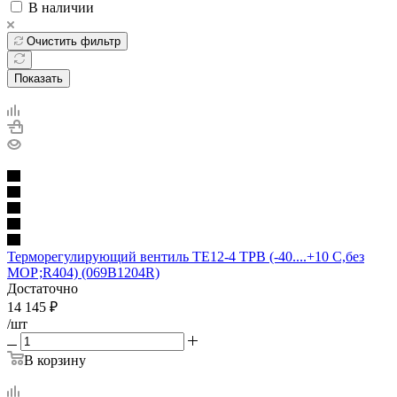
В наличии
Очистить фильтр
Показать
Терморегулирующий вентиль ТЕ12-4 ТРВ (-40....+10 С,без
МОР;R404) (069B1204R)
Достаточно
14 145
₽
/шт
В корзину