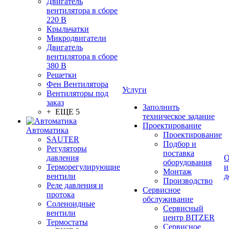
Двигатель
вентилятора в сборе
220 В
Крыльчатки
Микродвигатели
Двигатель
вентилятора в сборе
380 В
Решетки
Фен Вентилятора
Услуги
Вентиляторы под
заказ
Заполнить
+ ЕЩЕ 5
техническое задание
Проектирование
Автоматика
Проектирование
SAUTER
Подбор и
Регуляторы
поставка
давления
О
оборудования
Терморегулирующие
и
Монтаж
вентили
д
Производство
Реле давления и
Сервисное
протока
обслуживание
Соленоидные
Сервисный
вентили
центр BITZER
Термостаты
Сервисное