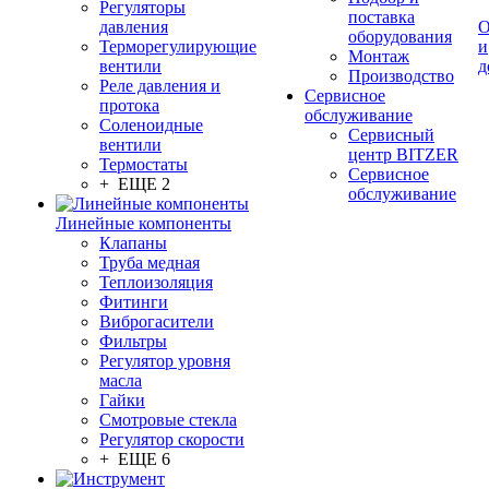
Регуляторы
поставка
давления
О
оборудования
Терморегулирующие
и
Монтаж
вентили
д
Производство
Реле давления и
Сервисное
протока
обслуживание
Соленоидные
Сервисный
вентили
центр BITZER
Термостаты
Сервисное
+ ЕЩЕ 2
обслуживание
Линейные компоненты
Клапаны
Труба медная
Теплоизоляция
Фитинги
Виброгасители
Фильтры
Регулятор уровня
масла
Гайки
Смотровые стекла
Регулятор скорости
+ ЕЩЕ 6