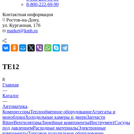
8-800-222-69-90
Контактная информация
Ростов-на-Дону,
ул. Курганная, 17б
market@kmh.ru
TE12
8
Главная
—
Каталог
—
Автоматика
Компрессоры
Теплообменное оборудование
Агрегаты и
моноблоки
Холодильные камеры и двери
Запчасти
Bitzer
Вентиляторы
Линейные компоненты
Инструмент
Сосуды
под давлением
Расходные материалы
Электронные
компоненты
Торговое холодильное оборудование