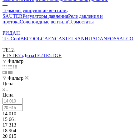
—
Терморегулирующие вентили
SAUTER
Регуляторы давления
Реле давления и
протока
Соленоидные вентили
Термостаты
—
РИДАН
TestCool
BECOOL
CAEN
CASTEL
SANHUA
DANFOSS
АLCO
—
TE12
ETS
TE55
Дюза
ТЕ2
TE5
TGE
Фильтр
Фильтр
Цена
Цена
14 010
15 661
17 313
18 964
20 615