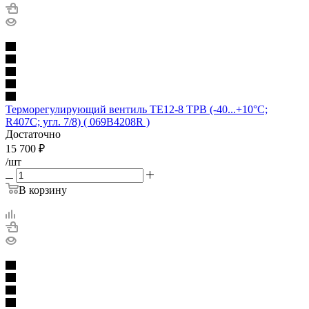
Терморегулирующий вентиль TE12-8 ТРВ (-40...+10°C;
R407C; угл. 7/8) ( 069B4208R )
Достаточно
15 700
₽
/шт
В корзину