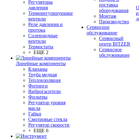
Регуляторы
поставка
давления
О
оборудования
Терморегулирующие
и
Монтаж
вентили
д
Производство
Реле давления и
Сервисное
протока
обслуживание
Соленоидные
Сервисный
вентили
центр BITZER
Термостаты
Сервисное
+ ЕЩЕ 2
обслуживание
Линейные компоненты
Клапаны
Труба медная
Теплоизоляция
Фитинги
Виброгасители
Фильтры
Регулятор уровня
масла
Гайки
Смотровые стекла
Регулятор скорости
+ ЕЩЕ 6