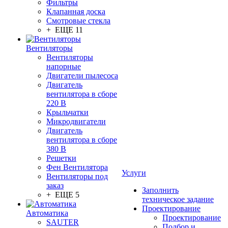
Фильтры
Клапанная доска
Смотровые стекла
+ ЕЩЕ 11
Вентиляторы
Вентиляторы
напорные
Двигатели пылесоса
Двигатель
вентилятора в сборе
220 В
Крыльчатки
Микродвигатели
Двигатель
вентилятора в сборе
380 В
Решетки
Фен Вентилятора
Услуги
Вентиляторы под
заказ
Заполнить
+ ЕЩЕ 5
техническое задание
Проектирование
Автоматика
Проектирование
SAUTER
Подбор и