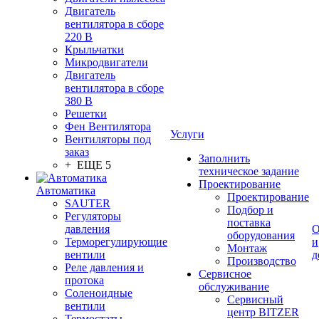
Двигатель
вентилятора в сборе
220 В
Крыльчатки
Микродвигатели
Двигатель
вентилятора в сборе
380 В
Решетки
Фен Вентилятора
Услуги
Вентиляторы под
заказ
Заполнить
+ ЕЩЕ 5
техническое задание
Проектирование
Автоматика
Проектирование
SAUTER
Подбор и
Регуляторы
поставка
давления
О
оборудования
Терморегулирующие
и
Монтаж
вентили
д
Производство
Реле давления и
Сервисное
протока
обслуживание
Соленоидные
Сервисный
вентили
центр BITZER
Термостаты