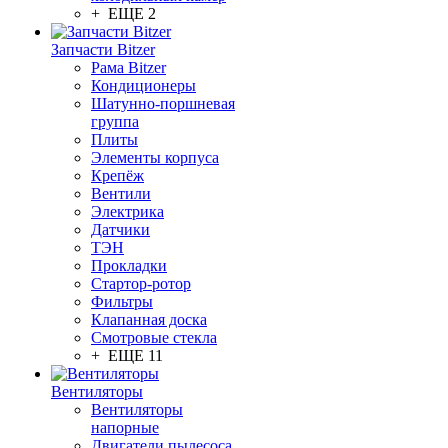
+ ЕЩЕ 2
Запчасти Bitzer
Рама Bitzer
Кондиционеры
Шатунно-поршневая
группа
Плиты
Элементы корпуса
Крепёж
Вентили
Электрика
Датчики
ТЭН
Прокладки
Стартор-ротор
Фильтры
Клапанная доска
Смотровые стекла
+ ЕЩЕ 11
Вентиляторы
Вентиляторы
напорные
Двигатели пылесоса