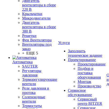
Двигатель
вентилятора в сборе
220 В
Крыльчатки
Микродвигатели
Двигатель
вентилятора в сборе
380 В
Решетки
Фен Вентилятора
Услуги
Вентиляторы под
заказ
Заполнить
+ ЕЩЕ 5
техническое задание
Проектирование
Автоматика
Проектирование
SAUTER
Подбор и
Регуляторы
поставка
давления
О
оборудования
Терморегулирующие
и
Монтаж
вентили
д
Производство
Реле давления и
Сервисное
протока
обслуживание
Соленоидные
Сервисный
вентили
центр BITZER
Термостаты
Сервисное