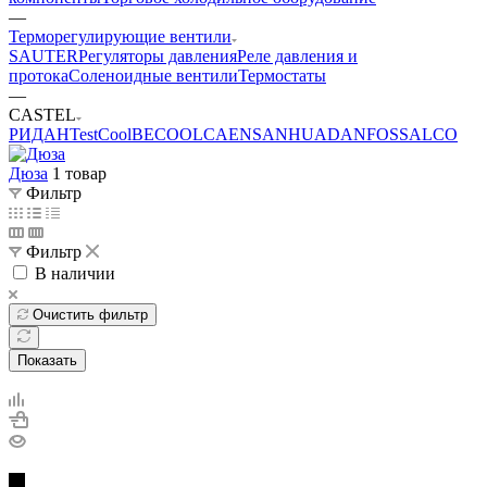
—
Терморегулирующие вентили
SAUTER
Регуляторы давления
Реле давления и
протока
Соленоидные вентили
Термостаты
—
CASTEL
РИДАН
TestCool
BECOOL
CAEN
SANHUA
DANFOSS
АLCO
Дюза
1 товар
Фильтр
Фильтр
В наличии
Очистить фильтр
Показать