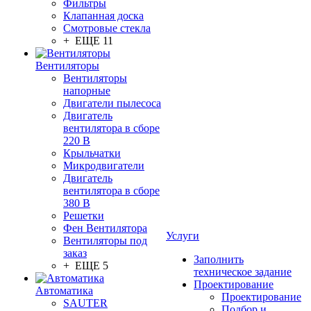
Фильтры
Клапанная доска
Смотровые стекла
+ ЕЩЕ 11
Вентиляторы
Вентиляторы
напорные
Двигатели пылесоса
Двигатель
вентилятора в сборе
220 В
Крыльчатки
Микродвигатели
Двигатель
вентилятора в сборе
380 В
Решетки
Фен Вентилятора
Услуги
Вентиляторы под
заказ
Заполнить
+ ЕЩЕ 5
техническое задание
Проектирование
Автоматика
Проектирование
SAUTER
Подбор и