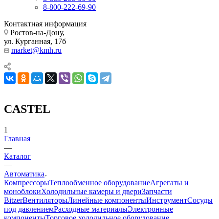
8-800-222-69-90
Контактная информация
Ростов-на-Дону,
ул. Курганная, 17б
market@kmh.ru
CASTEL
1
Главная
—
Каталог
—
Автоматика
Компрессоры
Теплообменное оборудование
Агрегаты и
моноблоки
Холодильные камеры и двери
Запчасти
Bitzer
Вентиляторы
Линейные компоненты
Инструмент
Сосуды
под давлением
Расходные материалы
Электронные
компоненты
Торговое холодильное оборудование