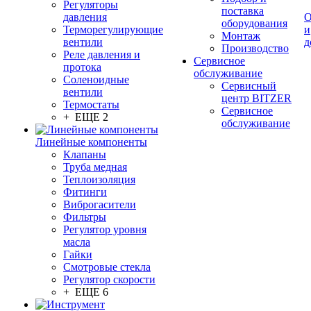
Регуляторы
поставка
давления
О
оборудования
Терморегулирующие
и
Монтаж
вентили
д
Производство
Реле давления и
Сервисное
протока
обслуживание
Соленоидные
Сервисный
вентили
центр BITZER
Термостаты
Сервисное
+ ЕЩЕ 2
обслуживание
Линейные компоненты
Клапаны
Труба медная
Теплоизоляция
Фитинги
Виброгасители
Фильтры
Регулятор уровня
масла
Гайки
Смотровые стекла
Регулятор скорости
+ ЕЩЕ 6