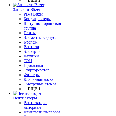
+ ЕЩЕ 2
Запчасти Bitzer
Рама Bitzer
Кондиционеры
Шатунно-поршневая
группа
Плиты
Элементы корпуса
Крепёж
Вентили
Электрика
Датчики
ТЭН
Прокладки
Стартор-ротор
Фильтры
Клапанная доска
Смотровые стекла
+ ЕЩЕ 11
Вентиляторы
Вентиляторы
напорные
Двигатели пылесоса