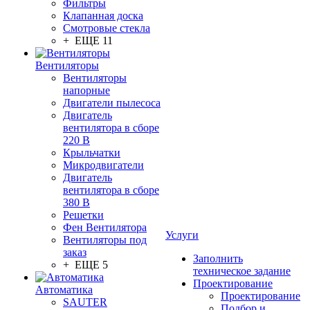
Фильтры
Клапанная доска
Смотровые стекла
+ ЕЩЕ 11
Вентиляторы
Вентиляторы
напорные
Двигатели пылесоса
Двигатель
вентилятора в сборе
220 В
Крыльчатки
Микродвигатели
Двигатель
вентилятора в сборе
380 В
Решетки
Фен Вентилятора
Услуги
Вентиляторы под
заказ
Заполнить
+ ЕЩЕ 5
техническое задание
Проектирование
Автоматика
Проектирование
SAUTER
Подбор и