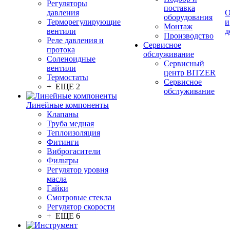
Регуляторы
поставка
давления
О
оборудования
Терморегулирующие
и
Монтаж
вентили
д
Производство
Реле давления и
Сервисное
протока
обслуживание
Соленоидные
Сервисный
вентили
центр BITZER
Термостаты
Сервисное
+ ЕЩЕ 2
обслуживание
Линейные компоненты
Клапаны
Труба медная
Теплоизоляция
Фитинги
Виброгасители
Фильтры
Регулятор уровня
масла
Гайки
Смотровые стекла
Регулятор скорости
+ ЕЩЕ 6