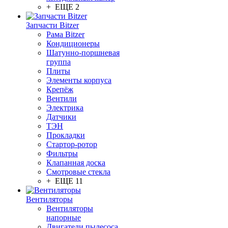
+ ЕЩЕ 2
Запчасти Bitzer
Рама Bitzer
Кондиционеры
Шатунно-поршневая
группа
Плиты
Элементы корпуса
Крепёж
Вентили
Электрика
Датчики
ТЭН
Прокладки
Стартор-ротор
Фильтры
Клапанная доска
Смотровые стекла
+ ЕЩЕ 11
Вентиляторы
Вентиляторы
напорные
Двигатели пылесоса