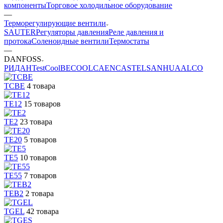
компоненты
Торговое холодильное оборудование
—
Терморегулирующие вентили
SAUTER
Регуляторы давления
Реле давления и
протока
Соленоидные вентили
Термостаты
—
DANFOSS
РИДАН
TestCool
BECOOL
CAEN
CASTEL
SANHUA
АLCO
TCBE
4 товара
TE12
15 товаров
TE2
23 товара
TE20
5 товаров
TE5
10 товаров
TE55
7 товаров
TEB2
2 товара
TGEL
42 товара