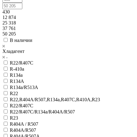
430
12 874
25 318
37 761
50 205
В наличии
Хладагент
R22/R407C
R-410а
R134a
R134A
R134a/R513A
R22
R22,R404A/R507,R134a,R407C,R410A,R23
R22/R407C
R22/R407C/R134a/R404A/R507
R23
R404A / R507
R404A/R507
R404A/R507A