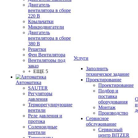
Двигатель
вентилятора в сборе
220 В
Крыльчатки
Микродвигатели
Двигатель
вентилятора в сборе
380 В
Решетки
Фен Вентилятора
Услуги
Вентиляторы под
заказ
Заполнить
+ ЕЩЕ 5
техническое задание
Проектирование
Автоматика
Проектирование
SAUTER
Подбор и
Регуляторы
поставка
давления
О
оборудования
Терморегулирующие
и
Монтаж
вентили
д
Производство
Реле давления и
Сервисное
протока
обслуживание
Соленоидные
Сервисный
вентили
центр BITZER
Термостаты