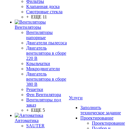
Фильтры
Клапанная доска
Смотровые стекла
+ ЕЩЕ 11
Вентиляторы
Вентиляторы
напорные
Двигатели пылесоса
Двигатель
вентилятора в сборе
220 В
Крыльчатки
Микродвигатели
Двигатель
вентилятора в сборе
380 В
Решетки
Фен Вентилятора
Услуги
Вентиляторы под
заказ
Заполнить
+ ЕЩЕ 5
техническое задание
Проектирование
Автоматика
Проектирование
SAUTER
Подбор и