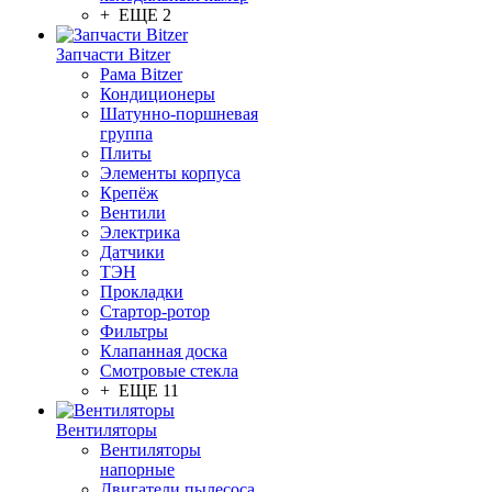
+ ЕЩЕ 2
Запчасти Bitzer
Рама Bitzer
Кондиционеры
Шатунно-поршневая
группа
Плиты
Элементы корпуса
Крепёж
Вентили
Электрика
Датчики
ТЭН
Прокладки
Стартор-ротор
Фильтры
Клапанная доска
Смотровые стекла
+ ЕЩЕ 11
Вентиляторы
Вентиляторы
напорные
Двигатели пылесоса