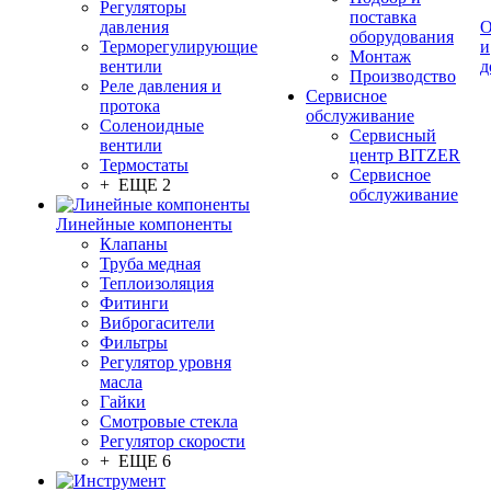
Регуляторы
поставка
давления
О
оборудования
Терморегулирующие
и
Монтаж
вентили
д
Производство
Реле давления и
Сервисное
протока
обслуживание
Соленоидные
Сервисный
вентили
центр BITZER
Термостаты
Сервисное
+ ЕЩЕ 2
обслуживание
Линейные компоненты
Клапаны
Труба медная
Теплоизоляция
Фитинги
Виброгасители
Фильтры
Регулятор уровня
масла
Гайки
Смотровые стекла
Регулятор скорости
+ ЕЩЕ 6