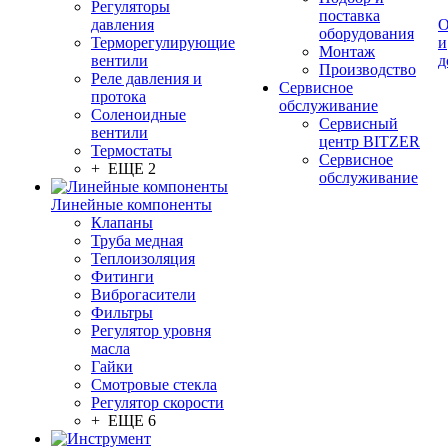
Регуляторы
поставка
давления
О
оборудования
Терморегулирующие
и
Монтаж
вентили
д
Производство
Реле давления и
Сервисное
протока
обслуживание
Соленоидные
Сервисный
вентили
центр BITZER
Термостаты
Сервисное
+ ЕЩЕ 2
обслуживание
Линейные компоненты
Клапаны
Труба медная
Теплоизоляция
Фитинги
Виброгасители
Фильтры
Регулятор уровня
масла
Гайки
Смотровые стекла
Регулятор скорости
+ ЕЩЕ 6