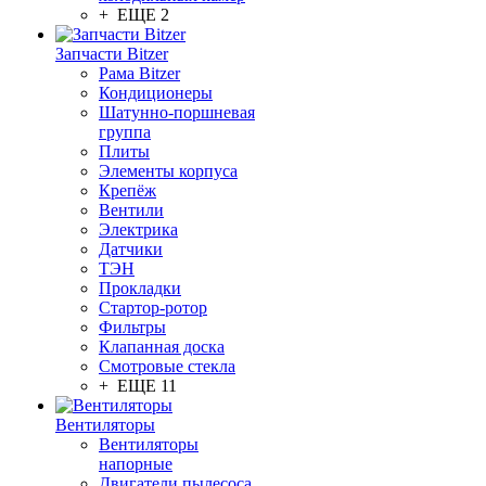
+ ЕЩЕ 2
Запчасти Bitzer
Рама Bitzer
Кондиционеры
Шатунно-поршневая
группа
Плиты
Элементы корпуса
Крепёж
Вентили
Электрика
Датчики
ТЭН
Прокладки
Стартор-ротор
Фильтры
Клапанная доска
Смотровые стекла
+ ЕЩЕ 11
Вентиляторы
Вентиляторы
напорные
Двигатели пылесоса