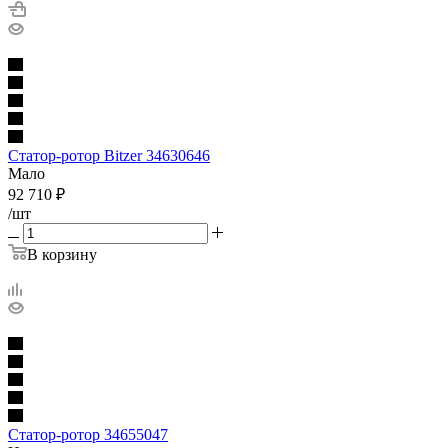
Статор-ротор Bitzer 34630646
Мало
92 710
₽
/шт
В корзину
Статор-ротор 34655047