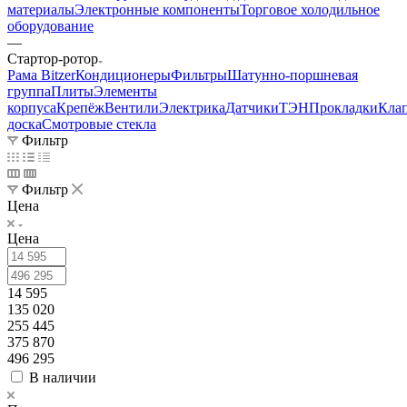
материалы
Электронные компоненты
Торговое холодильное
оборудование
—
Стартор-ротор
Рама Bitzer
Кондиционеры
Фильтры
Шатунно-поршневая
группа
Плиты
Элементы
корпуса
Крепёж
Вентили
Электрика
Датчики
ТЭН
Прокладки
Кла
доска
Смотровые стекла
Фильтр
Фильтр
Цена
Цена
14 595
135 020
255 445
375 870
496 295
В наличии