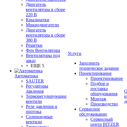
Двигатель
вентилятора в сборе
220 В
Крыльчатки
Микродвигатели
Двигатель
вентилятора в сборе
380 В
Решетки
Фен Вентилятора
Услуги
Вентиляторы под
заказ
Заполнить
+ ЕЩЕ 5
техническое задание
Проектирование
Автоматика
Проектирование
SAUTER
Подбор и
Регуляторы
поставка
давления
О
оборудования
Терморегулирующие
и
Монтаж
вентили
д
Производство
Реле давления и
Сервисное
протока
обслуживание
Соленоидные
Сервисный
вентили
центр BITZER
Термостаты