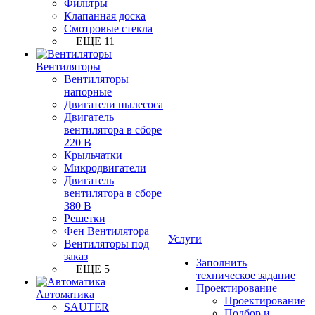
Фильтры
Клапанная доска
Смотровые стекла
+ ЕЩЕ 11
Вентиляторы
Вентиляторы
напорные
Двигатели пылесоса
Двигатель
вентилятора в сборе
220 В
Крыльчатки
Микродвигатели
Двигатель
вентилятора в сборе
380 В
Решетки
Фен Вентилятора
Услуги
Вентиляторы под
заказ
Заполнить
+ ЕЩЕ 5
техническое задание
Проектирование
Автоматика
Проектирование
SAUTER
Подбор и