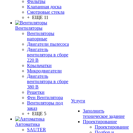
Фильтры
Клапанная доска
Смотровые стекла
+ ЕЩЕ 11
Вентиляторы
Вентиляторы
напорные
Двигатели пылесоса
Двигатель
вентилятора в сборе
220 В
Крыльчатки
Микродвигатели
Двигатель
вентилятора в сборе
380 В
Решетки
Фен Вентилятора
Услуги
Вентиляторы под
заказ
Заполнить
+ ЕЩЕ 5
техническое задание
Проектирование
Автоматика
Проектирование
SAUTER
Подбор и