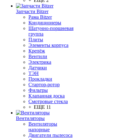
+ ЕЩЕ 2
Запчасти Bitzer
Рама Bitzer
Кондиционеры
Шатунно-поршневая
группа
Плиты
Элементы корпуса
Крепёж
Вентили
Электрика
Датчики
ТЭН
Прокладки
Стартор-ротор
Фильтры
Клапанная доска
Смотровые стекла
+ ЕЩЕ 11
Вентиляторы
Вентиляторы
напорные
Двигатели пылесоса