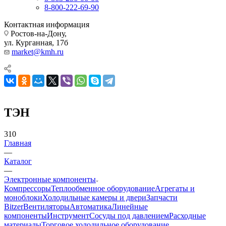
8-800-222-69-90
Контактная информация
Ростов-на-Дону,
ул. Курганная, 17б
market@kmh.ru
ТЭН
310
Главная
—
Каталог
—
Электронные компоненты
Компрессоры
Теплообменное оборудование
Агрегаты и
моноблоки
Холодильные камеры и двери
Запчасти
Bitzer
Вентиляторы
Автоматика
Линейные
компоненты
Инструмент
Сосуды под давлением
Расходные
материалы
Торговое холодильное оборудование