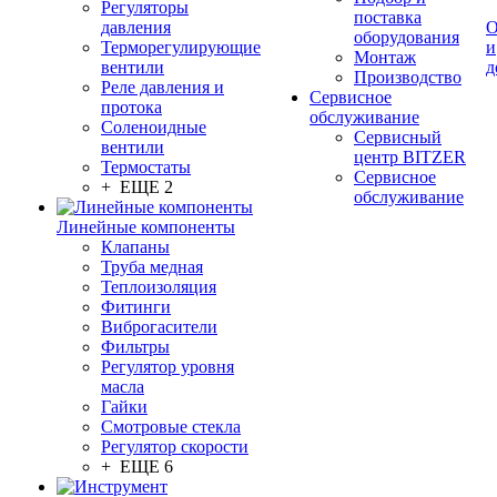
Регуляторы
поставка
давления
О
оборудования
Терморегулирующие
и
Монтаж
вентили
д
Производство
Реле давления и
Сервисное
протока
обслуживание
Соленоидные
Сервисный
вентили
центр BITZER
Термостаты
Сервисное
+ ЕЩЕ 2
обслуживание
Линейные компоненты
Клапаны
Труба медная
Теплоизоляция
Фитинги
Виброгасители
Фильтры
Регулятор уровня
масла
Гайки
Смотровые стекла
Регулятор скорости
+ ЕЩЕ 6