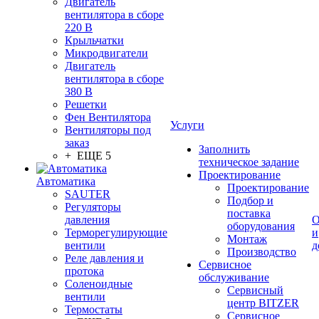
Двигатель
вентилятора в сборе
220 В
Крыльчатки
Микродвигатели
Двигатель
вентилятора в сборе
380 В
Решетки
Фен Вентилятора
Услуги
Вентиляторы под
заказ
Заполнить
+ ЕЩЕ 5
техническое задание
Проектирование
Автоматика
Проектирование
SAUTER
Подбор и
Регуляторы
поставка
давления
О
оборудования
Терморегулирующие
и
Монтаж
вентили
д
Производство
Реле давления и
Сервисное
протока
обслуживание
Соленоидные
Сервисный
вентили
центр BITZER
Термостаты
Сервисное