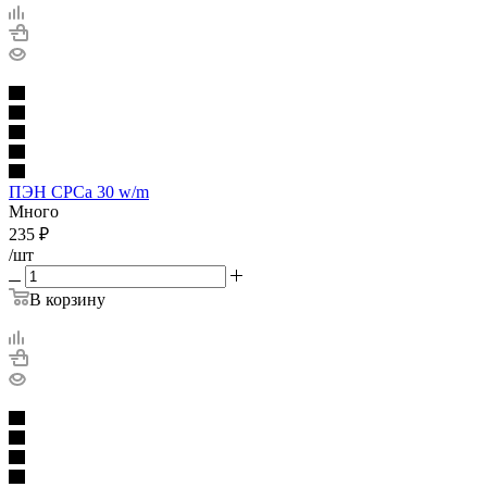
ПЭН CPCa 30 w/m
Много
235
₽
/шт
В корзину