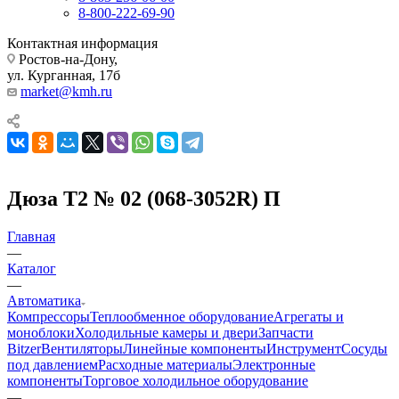
8-800-222-69-90
Контактная информация
Ростов-на-Дону,
ул. Курганная, 17б
market@kmh.ru
Дюза Т2 № 02 (068-3052R) П
Главная
—
Каталог
—
Автоматика
Компрессоры
Теплообменное оборудование
Агрегаты и
моноблоки
Холодильные камеры и двери
Запчасти
Bitzer
Вентиляторы
Линейные компоненты
Инструмент
Сосуды
под давлением
Расходные материалы
Электронные
компоненты
Торговое холодильное оборудование
—