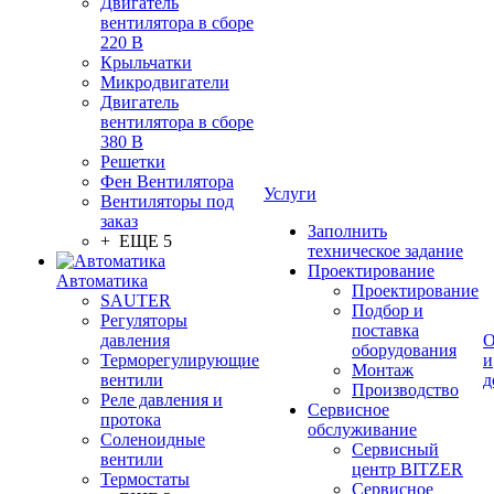
Двигатель
вентилятора в сборе
220 В
Крыльчатки
Микродвигатели
Двигатель
вентилятора в сборе
380 В
Решетки
Фен Вентилятора
Услуги
Вентиляторы под
заказ
Заполнить
+ ЕЩЕ 5
техническое задание
Проектирование
Автоматика
Проектирование
SAUTER
Подбор и
Регуляторы
поставка
давления
О
оборудования
Терморегулирующие
и
Монтаж
вентили
д
Производство
Реле давления и
Сервисное
протока
обслуживание
Соленоидные
Сервисный
вентили
центр BITZER
Термостаты
Сервисное