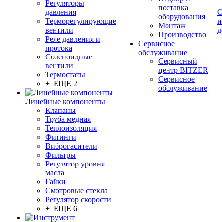
Регуляторы
поставка
давления
О
оборудования
Терморегулирующие
и
Монтаж
вентили
д
Производство
Реле давления и
Сервисное
протока
обслуживание
Соленоидные
Сервисный
вентили
центр BITZER
Термостаты
Сервисное
+ ЕЩЕ 2
обслуживание
Линейные компоненты
Клапаны
Труба медная
Теплоизоляция
Фитинги
Виброгасители
Фильтры
Регулятор уровня
масла
Гайки
Смотровые стекла
Регулятор скорости
+ ЕЩЕ 6