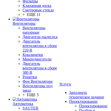
Фильтры
Клапанная доска
Смотровые стекла
+ ЕЩЕ 11
Вентиляторы
Вентиляторы
напорные
Двигатели пылесоса
Двигатель
вентилятора в сборе
220 В
Крыльчатки
Микродвигатели
Двигатель
вентилятора в сборе
380 В
Решетки
Фен Вентилятора
Услуги
Вентиляторы под
заказ
Заполнить
+ ЕЩЕ 5
техническое задание
Проектирование
Автоматика
Проектирование
SAUTER
Подбор и