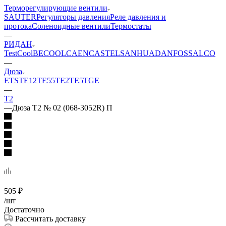
Терморегулирующие вентили
SAUTER
Регуляторы давления
Реле давления и
протока
Соленоидные вентили
Термостаты
—
РИДАН
TestCool
BECOOL
CAEN
CASTEL
SANHUA
DANFOSS
АLCO
—
Дюза
ETS
TE12
TE55
ТЕ2
TE5
TGE
—
Т2
—
Дюза Т2 № 02 (068-3052R) П
505
₽
/шт
Достаточно
Рассчитать доставку