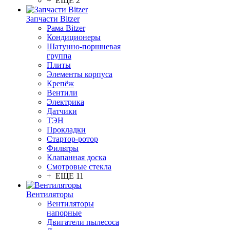
+ ЕЩЕ 2
Запчасти Bitzer
Рама Bitzer
Кондиционеры
Шатунно-поршневая
группа
Плиты
Элементы корпуса
Крепёж
Вентили
Электрика
Датчики
ТЭН
Прокладки
Стартор-ротор
Фильтры
Клапанная доска
Смотровые стекла
+ ЕЩЕ 11
Вентиляторы
Вентиляторы
напорные
Двигатели пылесоса