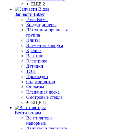
+ ЕЩЕ 2
Запчасти Bitzer
Рама Bitzer
Кондиционеры
Шатунно-поршневая
группа
Плиты
Элементы корпуса
Крепёж
Вентили
Электрика
Датчики
ТЭН
Прокладки
Стартор-ротор
Фильтры
Клапанная доска
Смотровые стекла
+ ЕЩЕ 11
Вентиляторы
Вентиляторы
напорные
Двигатели пылесоса