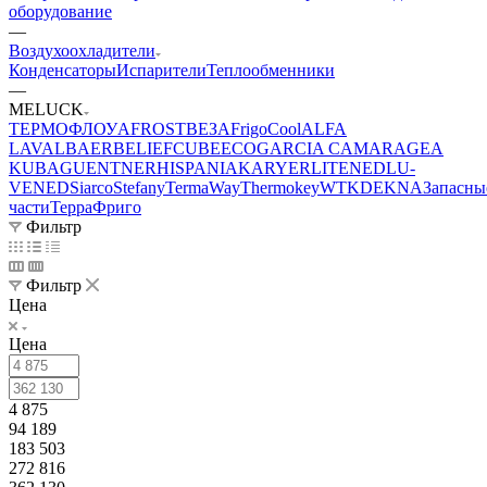
оборудование
—
Воздухоохладители
Конденсаторы
Испарители
Теплообменники
—
MELUCK
ТЕРМОФЛОУ
AFROST
ВЕЗА
FrigoCool
ALFA
LAVAL
BAER
BELIEF
CUBE
ECO
GARCIA CAMARA
GEA
KUBA
GUENTNER
HISPANIA
KARYER
LITENED
LU-
VE
NED
Siarco
Stefany
TermaWay
Thermokey
WTK
DEKNA
Запасны
части
ТерраФриго
Фильтр
Фильтр
Цена
Цена
4 875
94 189
183 503
272 816