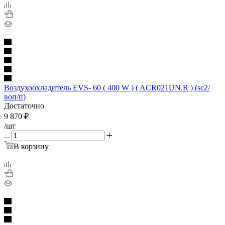
Воздухоохладитель EVS- 60 ( 400 W ) ( ACR021UN.R ) (sc2/
воп/п)
Достаточно
9 870
₽
/шт
В корзину