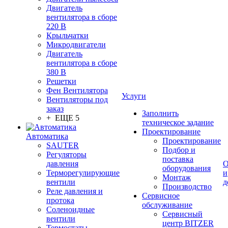
Двигатель
вентилятора в сборе
220 В
Крыльчатки
Микродвигатели
Двигатель
вентилятора в сборе
380 В
Решетки
Фен Вентилятора
Услуги
Вентиляторы под
заказ
Заполнить
+ ЕЩЕ 5
техническое задание
Проектирование
Автоматика
Проектирование
SAUTER
Подбор и
Регуляторы
поставка
давления
О
оборудования
Терморегулирующие
и
Монтаж
вентили
д
Производство
Реле давления и
Сервисное
протока
обслуживание
Соленоидные
Сервисный
вентили
центр BITZER
Термостаты