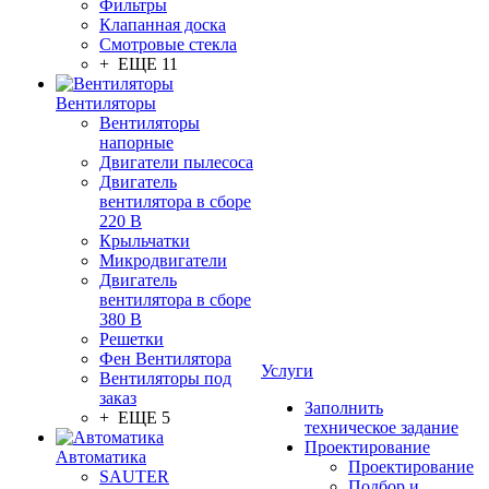
Фильтры
Клапанная доска
Смотровые стекла
+ ЕЩЕ 11
Вентиляторы
Вентиляторы
напорные
Двигатели пылесоса
Двигатель
вентилятора в сборе
220 В
Крыльчатки
Микродвигатели
Двигатель
вентилятора в сборе
380 В
Решетки
Фен Вентилятора
Услуги
Вентиляторы под
заказ
Заполнить
+ ЕЩЕ 5
техническое задание
Проектирование
Автоматика
Проектирование
SAUTER
Подбор и