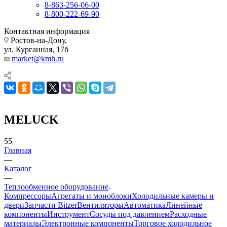
8-863-256-06-00
8-800-222-69-90
Контактная информация
Ростов-на-Дону,
ул. Курганная, 17б
market@kmh.ru
MELUCK
55
Главная
—
Каталог
—
Теплообменное оборудование
Компрессоры
Агрегаты и моноблоки
Холодильные камеры и
двери
Запчасти Bitzer
Вентиляторы
Автоматика
Линейные
компоненты
Инструмент
Сосуды под давлением
Расходные
материалы
Электронные компоненты
Торговое холодильное