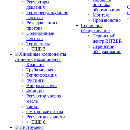
Регуляторы
поставка
давления
О
оборудования
Терморегулирующие
и
Монтаж
вентили
д
Производство
Реле давления и
Сервисное
протока
обслуживание
Соленоидные
Сервисный
вентили
центр BITZER
Термостаты
Сервисное
+ ЕЩЕ 2
обслуживание
Линейные компоненты
Клапаны
Труба медная
Теплоизоляция
Фитинги
Виброгасители
Фильтры
Регулятор уровня
масла
Гайки
Смотровые стекла
Регулятор скорости
+ ЕЩЕ 6