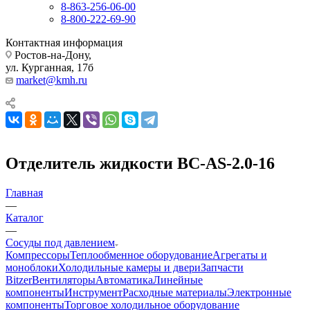
8-863-256-06-00
8-800-222-69-90
Контактная информация
Ростов-на-Дону,
ул. Курганная, 17б
market@kmh.ru
Отделитель жидкости BC-AS-2.0-16
Главная
—
Каталог
—
Сосуды под давлением
Компрессоры
Теплообменное оборудование
Агрегаты и
моноблоки
Холодильные камеры и двери
Запчасти
Bitzer
Вентиляторы
Автоматика
Линейные
компоненты
Инструмент
Расходные материалы
Электронные
компоненты
Торговое холодильное оборудование