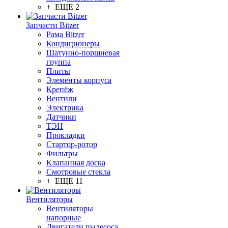
+ ЕЩЕ 2
Запчасти Bitzer
Рама Bitzer
Кондиционеры
Шатунно-поршневая
группа
Плиты
Элементы корпуса
Крепёж
Вентили
Электрика
Датчики
ТЭН
Прокладки
Стартор-ротор
Фильтры
Клапанная доска
Смотровые стекла
+ ЕЩЕ 11
Вентиляторы
Вентиляторы
напорные
Двигатели пылесоса