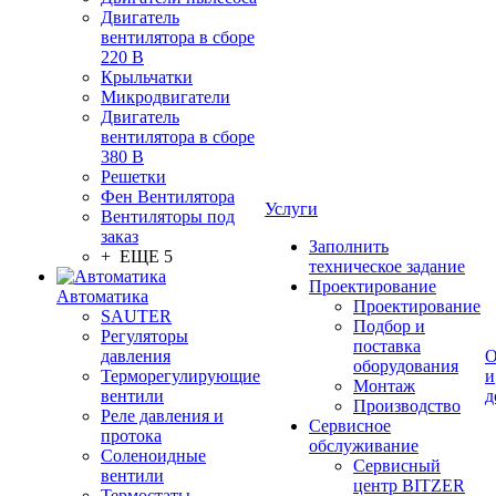
Двигатель
вентилятора в сборе
220 В
Крыльчатки
Микродвигатели
Двигатель
вентилятора в сборе
380 В
Решетки
Фен Вентилятора
Услуги
Вентиляторы под
заказ
Заполнить
+ ЕЩЕ 5
техническое задание
Проектирование
Автоматика
Проектирование
SAUTER
Подбор и
Регуляторы
поставка
давления
О
оборудования
Терморегулирующие
и
Монтаж
вентили
д
Производство
Реле давления и
Сервисное
протока
обслуживание
Соленоидные
Сервисный
вентили
центр BITZER
Термостаты