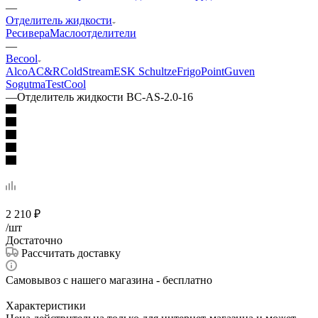
—
Отделитель жидкости
Ресивера
Маслоотделители
—
Becool
Alco
AС&R
ColdStream
ESK Schultze
FrigoPoint
Guven
Sogutma
TestCool
—
Отделитель жидкости BC-AS-2.0-16
2 210
₽
/шт
Достаточно
Рассчитать доставку
Самовывоз с нашего магазина - бесплатно
Характеристики