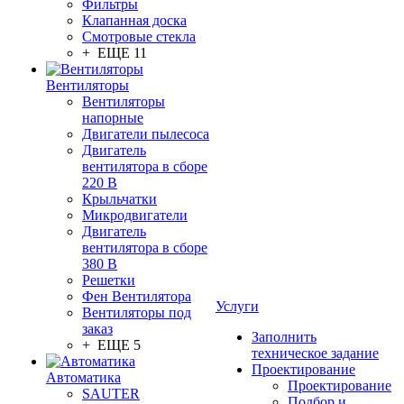
Фильтры
Клапанная доска
Смотровые стекла
+ ЕЩЕ 11
Вентиляторы
Вентиляторы
напорные
Двигатели пылесоса
Двигатель
вентилятора в сборе
220 В
Крыльчатки
Микродвигатели
Двигатель
вентилятора в сборе
380 В
Решетки
Фен Вентилятора
Услуги
Вентиляторы под
заказ
Заполнить
+ ЕЩЕ 5
техническое задание
Проектирование
Автоматика
Проектирование
SAUTER
Подбор и