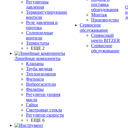
Регуляторы
поставка
давления
О
оборудования
Терморегулирующие
и
Монтаж
вентили
д
Производство
Реле давления и
Сервисное
протока
обслуживание
Соленоидные
Сервисный
вентили
центр BITZER
Термостаты
Сервисное
+ ЕЩЕ 2
обслуживание
Линейные компоненты
Клапаны
Труба медная
Теплоизоляция
Фитинги
Виброгасители
Фильтры
Регулятор уровня
масла
Гайки
Смотровые стекла
Регулятор скорости
+ ЕЩЕ 6