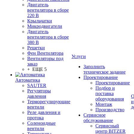
Двигатель
вентилятора в сборе
220 В
Крыльчатки
Микродвигатели
Двигатель
вентилятора в сборе
380 В
Решетки
Фен Вентилятора
Услуги
Вентиляторы под
заказ
Заполнить
+ ЕЩЕ 5
техническое задание
Проектирование
Автоматика
Проектирование
SAUTER
Подбор и
Регуляторы
поставка
давления
О
оборудования
Терморегулирующие
и
Монтаж
вентили
д
Производство
Реле давления и
Сервисное
протока
обслуживание
Соленоидные
Сервисный
вентили
центр BITZER
Термостаты