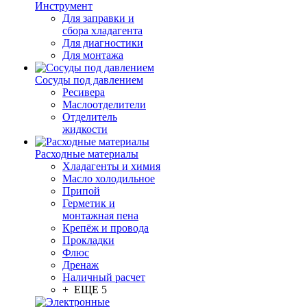
Инструмент
Для заправки и
сбора хладагента
Для диагностики
Для монтажа
Сосуды под давлением
Ресивера
Маслоотделители
Отделитель
жидкости
Расходные материалы
Хладагенты и химия
Масло холодильное
Припой
Герметик и
монтажная пена
Крепёж и провода
Прокладки
Флюс
Дренаж
Наличный расчет
+ ЕЩЕ 5