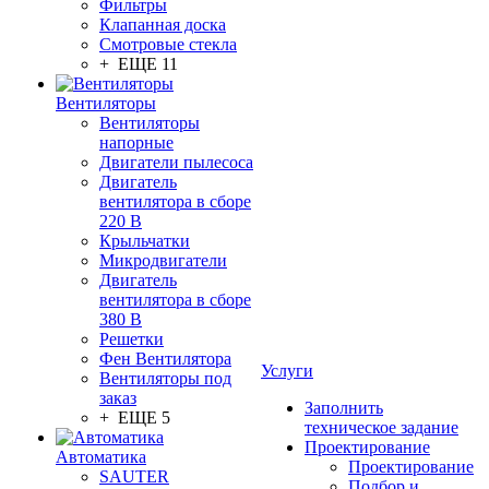
Фильтры
Клапанная доска
Смотровые стекла
+ ЕЩЕ 11
Вентиляторы
Вентиляторы
напорные
Двигатели пылесоса
Двигатель
вентилятора в сборе
220 В
Крыльчатки
Микродвигатели
Двигатель
вентилятора в сборе
380 В
Решетки
Фен Вентилятора
Услуги
Вентиляторы под
заказ
Заполнить
+ ЕЩЕ 5
техническое задание
Проектирование
Автоматика
Проектирование
SAUTER
Подбор и