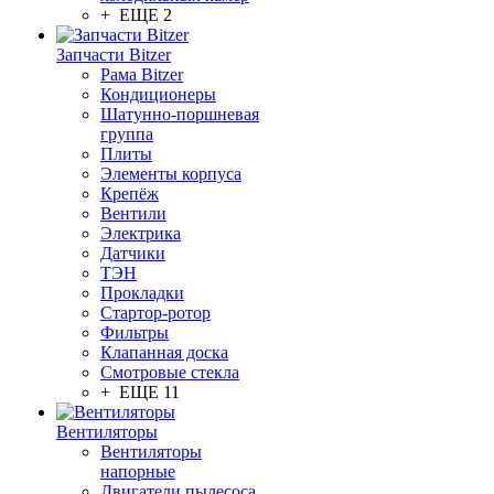
+ ЕЩЕ 2
Запчасти Bitzer
Рама Bitzer
Кондиционеры
Шатунно-поршневая
группа
Плиты
Элементы корпуса
Крепёж
Вентили
Электрика
Датчики
ТЭН
Прокладки
Стартор-ротор
Фильтры
Клапанная доска
Смотровые стекла
+ ЕЩЕ 11
Вентиляторы
Вентиляторы
напорные
Двигатели пылесоса