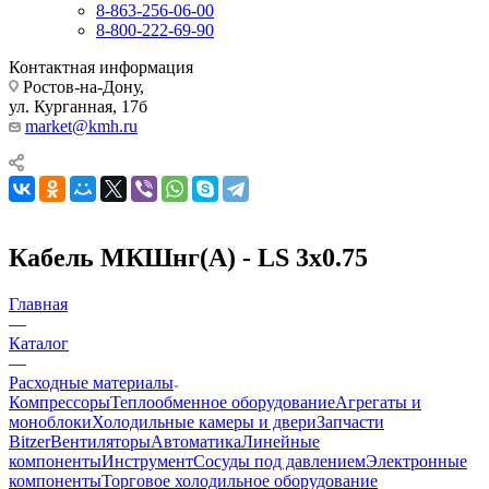
8-863-256-06-00
8-800-222-69-90
Контактная информация
Ростов-на-Дону,
ул. Курганная, 17б
market@kmh.ru
Кабель МКШнг(А) - LS 3х0.75
Главная
—
Каталог
—
Расходные материалы
Компрессоры
Теплообменное оборудование
Агрегаты и
моноблоки
Холодильные камеры и двери
Запчасти
Bitzer
Вентиляторы
Автоматика
Линейные
компоненты
Инструмент
Сосуды под давлением
Электронные
компоненты
Торговое холодильное оборудование