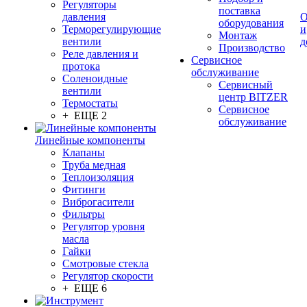
Регуляторы
поставка
давления
О
оборудования
Терморегулирующие
и
Монтаж
вентили
д
Производство
Реле давления и
Сервисное
протока
обслуживание
Соленоидные
Сервисный
вентили
центр BITZER
Термостаты
Сервисное
+ ЕЩЕ 2
обслуживание
Линейные компоненты
Клапаны
Труба медная
Теплоизоляция
Фитинги
Виброгасители
Фильтры
Регулятор уровня
масла
Гайки
Смотровые стекла
Регулятор скорости
+ ЕЩЕ 6