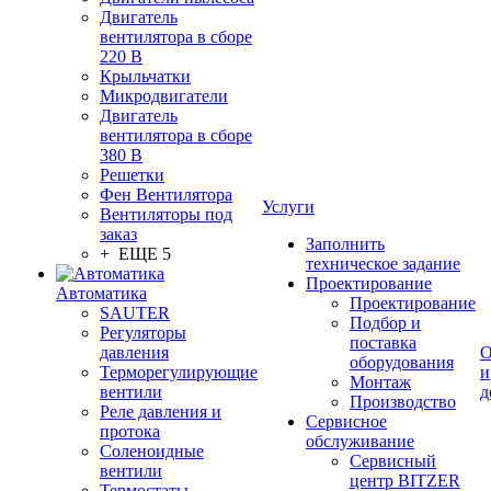
Двигатель
вентилятора в сборе
220 В
Крыльчатки
Микродвигатели
Двигатель
вентилятора в сборе
380 В
Решетки
Фен Вентилятора
Услуги
Вентиляторы под
заказ
Заполнить
+ ЕЩЕ 5
техническое задание
Проектирование
Автоматика
Проектирование
SAUTER
Подбор и
Регуляторы
поставка
давления
О
оборудования
Терморегулирующие
и
Монтаж
вентили
д
Производство
Реле давления и
Сервисное
протока
обслуживание
Соленоидные
Сервисный
вентили
центр BITZER
Термостаты