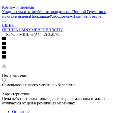
—
Крепёж и провода
Хладагенты и химия
Масло холодильное
Припой
Герметик и
монтажная пена
Прокладки
Флюс
Дренаж
Наличный расчет
—
ШВВП
ПГ
ППГ
NUM
NYM
ВВГ
ПВ
ПВС
ПУ
—
Кабель МКШнг(А) - LS 3х0.75
Нет в наличии
Самовывоз с нашего магазина - бесплатно
Характеристики
Цена действительна только для интернет-магазина и может
отличаться от цен в розничных магазинах
Описание