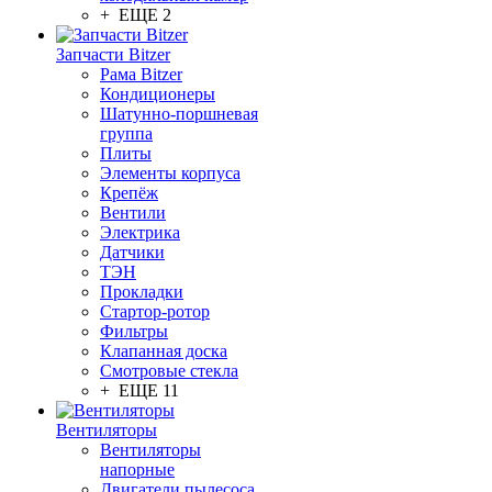
+ ЕЩЕ 2
Запчасти Bitzer
Рама Bitzer
Кондиционеры
Шатунно-поршневая
группа
Плиты
Элементы корпуса
Крепёж
Вентили
Электрика
Датчики
ТЭН
Прокладки
Стартор-ротор
Фильтры
Клапанная доска
Смотровые стекла
+ ЕЩЕ 11
Вентиляторы
Вентиляторы
напорные
Двигатели пылесоса