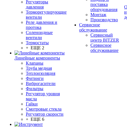
Регуляторы
поставка
давления
О
оборудования
Терморегулирующие
и
Монтаж
вентили
д
Производство
Реле давления и
Сервисное
протока
обслуживание
Соленоидные
Сервисный
вентили
центр BITZER
Термостаты
Сервисное
+ ЕЩЕ 2
обслуживание
Линейные компоненты
Клапаны
Труба медная
Теплоизоляция
Фитинги
Виброгасители
Фильтры
Регулятор уровня
масла
Гайки
Смотровые стекла
Регулятор скорости
+ ЕЩЕ 6