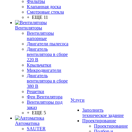
Фильтры
Клапанная доска
Смотровые стекла
+ ЕЩЕ 11
Вентиляторы
Вентиляторы
напорные
Двигатели пылесоса
Двигатель
вентилятора в сборе
220 В
Крыльчатки
Микродвигатели
Двигатель
вентилятора в сборе
380 В
Решетки
Фен Вентилятора
Услуги
Вентиляторы под
заказ
Заполнить
+ ЕЩЕ 5
техническое задание
Проектирование
Автоматика
Проектирование
SAUTER
Подбор и