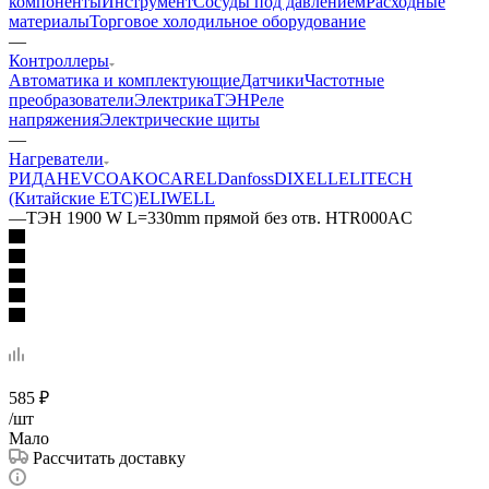
компоненты
Инструмент
Сосуды под давлением
Расходные
материалы
Торговое холодильное оборудование
—
Контроллеры
Автоматика и комплектующие
Датчики
Частотные
преобразователи
Электрика
ТЭН
Реле
напряжения
Электрические щиты
—
Нагреватели
РИДАН
EVCO
AKO
CAREL
Danfoss
DIXELL
ELITECH
(Китайские ETC)
ELIWELL
—
ТЭН 1900 W L=330mm прямой без отв. HTR000AC
585
₽
/шт
Мало
Рассчитать доставку