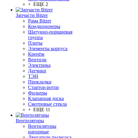
+ ЕЩЕ 2
Запчасти Bitzer
Рама Bitzer
Кондиционеры
Шатунно-поршневая
группа
Плиты
Элементы корпуса
Крепёж
Вентили
Электрика
Датчики
ТЭН
Прокладки
Стартор-ротор
Фильтры
Клапанная доска
Смотровые стекла
+ ЕЩЕ 11
Вентиляторы
Вентиляторы
напорные
Двигатели пылесоса