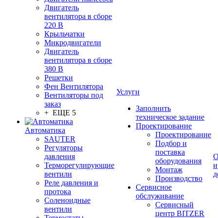
Двигатель
вентилятора в сборе
220 В
Крыльчатки
Микродвигатели
Двигатель
вентилятора в сборе
380 В
Решетки
Фен Вентилятора
Услуги
Вентиляторы под
заказ
Заполнить
+ ЕЩЕ 5
техническое задание
Проектирование
Автоматика
Проектирование
SAUTER
Подбор и
Регуляторы
поставка
давления
О
оборудования
Терморегулирующие
и
Монтаж
вентили
д
Производство
Реле давления и
Сервисное
протока
обслуживание
Соленоидные
Сервисный
вентили
центр BITZER
Термостаты