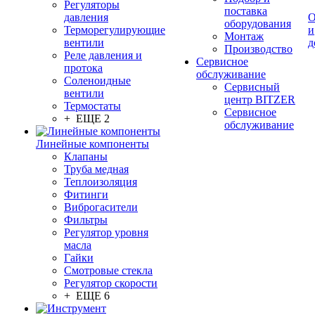
Регуляторы
поставка
давления
О
оборудования
Терморегулирующие
и
Монтаж
вентили
д
Производство
Реле давления и
Сервисное
протока
обслуживание
Соленоидные
Сервисный
вентили
центр BITZER
Термостаты
Сервисное
+ ЕЩЕ 2
обслуживание
Линейные компоненты
Клапаны
Труба медная
Теплоизоляция
Фитинги
Виброгасители
Фильтры
Регулятор уровня
масла
Гайки
Смотровые стекла
Регулятор скорости
+ ЕЩЕ 6