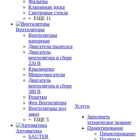
Фильтры
Клапанная доска
Смотровые стекла
+ ЕЩЕ 11
Вентиляторы
Вентиляторы
напорные
Двигатели пылесоса
Двигатель
вентилятора в сборе
220 В
Крыльчатки
Микродвигатели
Двигатель
вентилятора в сборе
380 В
Решетки
Фен Вентилятора
Услуги
Вентиляторы под
заказ
Заполнить
+ ЕЩЕ 5
техническое задание
Проектирование
Автоматика
Проектирование
SAUTER
Подбор и