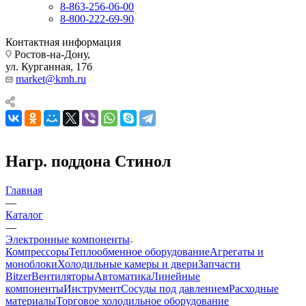
8-863-256-06-00
8-800-222-69-90
Контактная информация
Ростов-на-Дону,
ул. Курганная, 17б
market@kmh.ru
Нагр. поддона Стинол
Главная
—
Каталог
—
Электронные компоненты
Компрессоры
Теплообменное оборудование
Агрегаты и
моноблоки
Холодильные камеры и двери
Запчасти
Bitzer
Вентиляторы
Автоматика
Линейные
компоненты
Инструмент
Сосуды под давлением
Расходные
материалы
Торговое холодильное оборудование