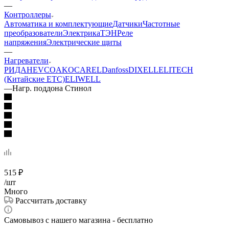
—
Контроллеры
Автоматика и комплектующие
Датчики
Частотные
преобразователи
Электрика
ТЭН
Реле
напряжения
Электрические щиты
—
Нагреватели
РИДАН
EVCO
AKO
CAREL
Danfoss
DIXELL
ELITECH
(Китайские ETC)
ELIWELL
—
Нагр. поддона Стинол
515
₽
/шт
Много
Рассчитать доставку
Самовывоз с нашего магазина - бесплатно