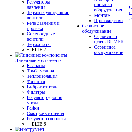
Регуляторы
поставка
давления
О
оборудования
Терморегулирующие
и
Монтаж
вентили
д
Производство
Реле давления и
Сервисное
протока
обслуживание
Соленоидные
Сервисный
вентили
центр BITZER
Термостаты
Сервисное
+ ЕЩЕ 2
обслуживание
Линейные компоненты
Клапаны
Труба медная
Теплоизоляция
Фитинги
Виброгасители
Фильтры
Регулятор уровня
масла
Гайки
Смотровые стекла
Регулятор скорости
+ ЕЩЕ 6