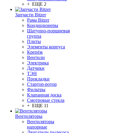
+ ЕЩЕ 2
Запчасти Bitzer
Рама Bitzer
Кондиционеры
Шатунно-поршневая
группа
Плиты
Элементы корпуса
Крепёж
Вентили
Электрика
Датчики
ТЭН
Прокладки
Стартор-ротор
Фильтры
Клапанная доска
Смотровые стекла
+ ЕЩЕ 11
Вентиляторы
Вентиляторы
напорные
Двигатели пылесоса