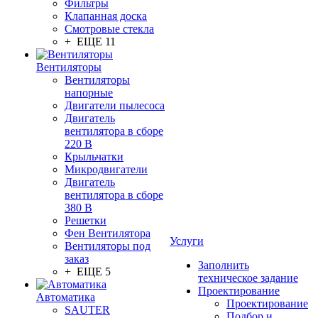
Фильтры
Клапанная доска
Смотровые стекла
+ ЕЩЕ 11
Вентиляторы
Вентиляторы
напорные
Двигатели пылесоса
Двигатель
вентилятора в сборе
220 В
Крыльчатки
Микродвигатели
Двигатель
вентилятора в сборе
380 В
Решетки
Фен Вентилятора
Услуги
Вентиляторы под
заказ
Заполнить
+ ЕЩЕ 5
техническое задание
Проектирование
Автоматика
Проектирование
SAUTER
Подбор и