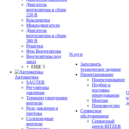
Двигатель
вентилятора в сборе
220 В
Крыльчатки
Микродвигатели
Двигатель
вентилятора в сборе
380 В
Решетки
Фен Вентилятора
Услуги
Вентиляторы под
заказ
Заполнить
+ ЕЩЕ 5
техническое задание
Проектирование
Автоматика
Проектирование
SAUTER
Подбор и
Регуляторы
поставка
давления
О
оборудования
Терморегулирующие
и
Монтаж
вентили
д
Производство
Реле давления и
Сервисное
протока
обслуживание
Соленоидные
Сервисный
вентили
центр BITZER
Термостаты