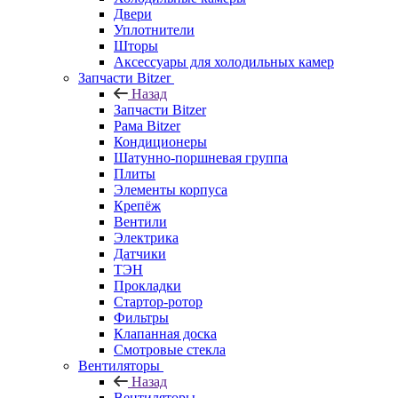
Двери
Уплотнители
Шторы
Аксессуары для холодильных камер
Запчасти Bitzer
Назад
Запчасти Bitzer
Рама Bitzer
Кондиционеры
Шатунно-поршневая группа
Плиты
Элементы корпуса
Крепёж
Вентили
Электрика
Датчики
ТЭН
Прокладки
Стартор-ротор
Фильтры
Клапанная доска
Смотровые стекла
Вентиляторы
Назад
Вентиляторы