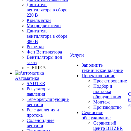
Двигатель
вентилятора в сборе
220 В
Крыльчатки
Микродвигатели
Двигатель
вентилятора в сборе
380 В
Решетки
Фен Вентилятора
Услуги
Вентиляторы под
заказ
Заполнить
+ ЕЩЕ 5
техническое задание
Проектирование
Автоматика
Проектирование
SAUTER
Подбор и
Регуляторы
поставка
давления
О
оборудования
Терморегулирующие
и
Монтаж
вентили
д
Производство
Реле давления и
Сервисное
протока
обслуживание
Соленоидные
Сервисный
вентили
центр BITZER
Термостаты