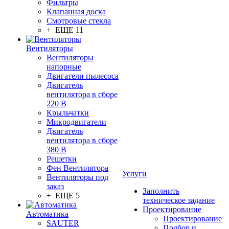
Фильтры
Клапанная доска
Смотровые стекла
+ ЕЩЕ 11
Вентиляторы
Вентиляторы
напорные
Двигатели пылесоса
Двигатель
вентилятора в сборе
220 В
Крыльчатки
Микродвигатели
Двигатель
вентилятора в сборе
380 В
Решетки
Фен Вентилятора
Услуги
Вентиляторы под
заказ
Заполнить
+ ЕЩЕ 5
техническое задание
Проектирование
Автоматика
Проектирование
SAUTER
Подбор и