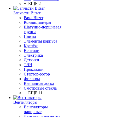
+ ЕЩЕ 2
Запчасти Bitzer
Рама Bitzer
Кондиционеры
Шатунно-поршневая
группа
Плиты
Элементы корпуса
Крепёж
Вентили
Электрика
Датчики
ТЭН
Прокладки
Стартор-ротор
Фильтры
Клапанная доска
Смотровые стекла
+ ЕЩЕ 11
Вентиляторы
Вентиляторы
напорные
Двигатели пылесоса