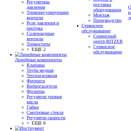
Регуляторы
поставка
давления
О
оборудования
Терморегулирующие
и
Монтаж
вентили
д
Производство
Реле давления и
Сервисное
протока
обслуживание
Соленоидные
Сервисный
вентили
центр BITZER
Термостаты
Сервисное
+ ЕЩЕ 2
обслуживание
Линейные компоненты
Клапаны
Труба медная
Теплоизоляция
Фитинги
Виброгасители
Фильтры
Регулятор уровня
масла
Гайки
Смотровые стекла
Регулятор скорости
+ ЕЩЕ 6