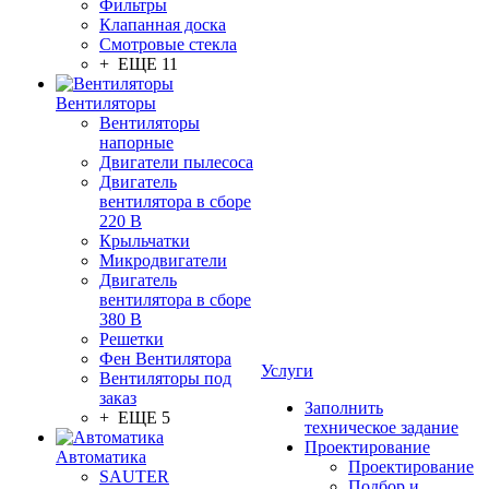
Фильтры
Клапанная доска
Смотровые стекла
+ ЕЩЕ 11
Вентиляторы
Вентиляторы
напорные
Двигатели пылесоса
Двигатель
вентилятора в сборе
220 В
Крыльчатки
Микродвигатели
Двигатель
вентилятора в сборе
380 В
Решетки
Фен Вентилятора
Услуги
Вентиляторы под
заказ
Заполнить
+ ЕЩЕ 5
техническое задание
Проектирование
Автоматика
Проектирование
SAUTER
Подбор и