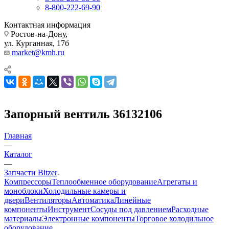
8-800-222-69-90
Контактная информация
Ростов-на-Дону,
ул. Курганная, 17б
market@kmh.ru
Запорный вентиль 36132106
Главная
—
Каталог
—
Запчасти Bitzer
Компрессоры
Теплообменное оборудование
Агрегаты и
моноблоки
Холодильные камеры и
двери
Вентиляторы
Автоматика
Линейные
компоненты
Инструмент
Сосуды под давлением
Расходные
материалы
Электронные компоненты
Торговое холодильное
оборудование