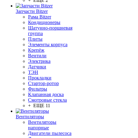
+ ЕЩЕ 2
Запчасти Bitzer
Рама Bitzer
Кондиционеры
Шатунно-поршневая
группа
Плиты
Элементы корпуса
Крепёж
Вентили
Электрика
Датчики
ТЭН
Прокладки
Стартор-ротор
Фильтры
Клапанная доска
Смотровые стекла
+ ЕЩЕ 11
Вентиляторы
Вентиляторы
напорные
Двигатели пылесоса