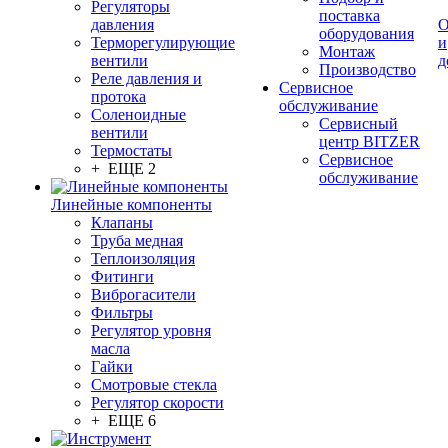
Регуляторы
поставка
давления
О
оборудования
Терморегулирующие
и
Монтаж
вентили
д
Производство
Реле давления и
Сервисное
протока
обслуживание
Соленоидные
Сервисный
вентили
центр BITZER
Термостаты
Сервисное
+ ЕЩЕ 2
обслуживание
Линейные компоненты
Клапаны
Труба медная
Теплоизоляция
Фитинги
Виброгасители
Фильтры
Регулятор уровня
масла
Гайки
Смотровые стекла
Регулятор скорости
+ ЕЩЕ 6