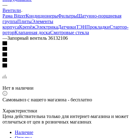
—
Вентили
Рама Bitzer
Кондиционеры
Фильтры
Шатунно-поршневая
группа
Плиты
Элементы
корпуса
Крепёж
Электрика
Датчики
ТЭН
Прокладки
Стартор-
ротор
Клапанная доска
Смотровые стекла
—
Запорный вентиль 36132106
Нет в наличии
Самовывоз с нашего магазина - бесплатно
Характеристики
Цена действительна только для интернет-магазина и может
отличаться от цен в розничных магазинах
Наличие
Отзывы