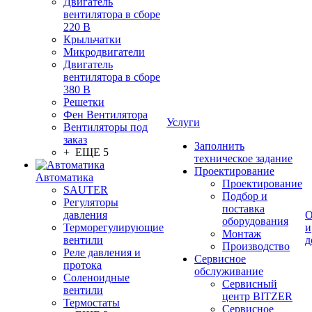
Двигатель
вентилятора в сборе
220 В
Крыльчатки
Микродвигатели
Двигатель
вентилятора в сборе
380 В
Решетки
Фен Вентилятора
Услуги
Вентиляторы под
заказ
Заполнить
+ ЕЩЕ 5
техническое задание
Проектирование
Автоматика
Проектирование
SAUTER
Подбор и
Регуляторы
поставка
давления
О
оборудования
Терморегулирующие
и
Монтаж
вентили
д
Производство
Реле давления и
Сервисное
протока
обслуживание
Соленоидные
Сервисный
вентили
центр BITZER
Термостаты
Сервисное