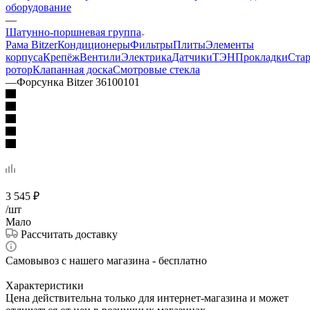
оборудование
—
Шатунно-поршневая группа
Рама Bitzer
Кондиционеры
Фильтры
Плиты
Элементы
корпуса
Крепёж
Вентили
Электрика
Датчики
ТЭН
Прокладки
Стар
ротор
Клапанная доска
Смотровые стекла
—
Форсунка Bitzer 36100101
3 545
₽
/шт
Мало
Рассчитать доставку
Самовывоз с нашего магазина - бесплатно
Характеристики
Цена действительна только для интернет-магазина и может