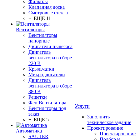
Фильтры
Клапанная доска
Смотровые стекла
+ ЕЩЕ 11
Вентиляторы
Вентиляторы
напорные
Двигатели пылесоса
Двигатель
вентилятора в сборе
220 В
Крыльчатки
Микродвигатели
Двигатель
вентилятора в сборе
380 В
Решетки
Фен Вентилятора
Услуги
Вентиляторы под
заказ
Заполнить
+ ЕЩЕ 5
техническое задание
Проектирование
Автоматика
Проектирование
SAUTER
Подбор и