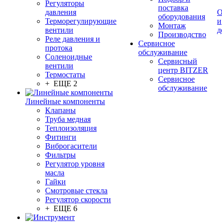
Регуляторы
поставка
давления
О
оборудования
Терморегулирующие
и
Монтаж
вентили
д
Производство
Реле давления и
Сервисное
протока
обслуживание
Соленоидные
Сервисный
вентили
центр BITZER
Термостаты
Сервисное
+ ЕЩЕ 2
обслуживание
Линейные компоненты
Клапаны
Труба медная
Теплоизоляция
Фитинги
Виброгасители
Фильтры
Регулятор уровня
масла
Гайки
Смотровые стекла
Регулятор скорости
+ ЕЩЕ 6