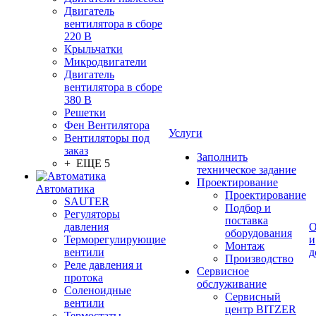
Двигатель
вентилятора в сборе
220 В
Крыльчатки
Микродвигатели
Двигатель
вентилятора в сборе
380 В
Решетки
Фен Вентилятора
Услуги
Вентиляторы под
заказ
Заполнить
+ ЕЩЕ 5
техническое задание
Проектирование
Автоматика
Проектирование
SAUTER
Подбор и
Регуляторы
поставка
давления
О
оборудования
Терморегулирующие
и
Монтаж
вентили
д
Производство
Реле давления и
Сервисное
протока
обслуживание
Соленоидные
Сервисный
вентили
центр BITZER
Термостаты