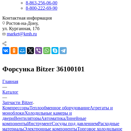
8-863-256-06-00
8-800-222-69-90
Контактная информация
Ростов-на-Дону,
ул. Курганная, 17б
market@kmh.ru
Форсунка Bitzer 36100101
Главная
—
Каталог
—
Запчасти Bitzer
Компрессоры
Теплообменное оборудование
Агрегаты и
моноблоки
Холодильные камеры и
двери
Вентиляторы
Автоматика
Линейные
компоненты
Инструмент
Сосуды под давлением
Расходные
материалы
Электронные компоненты
Торговое холодильное