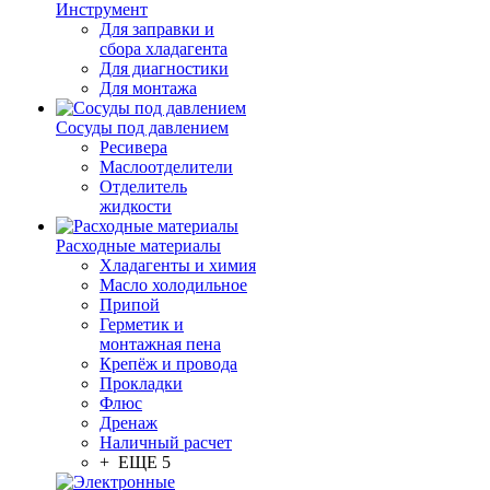
Инструмент
Для заправки и
сбора хладагента
Для диагностики
Для монтажа
Сосуды под давлением
Ресивера
Маслоотделители
Отделитель
жидкости
Расходные материалы
Хладагенты и химия
Масло холодильное
Припой
Герметик и
монтажная пена
Крепёж и провода
Прокладки
Флюс
Дренаж
Наличный расчет
+ ЕЩЕ 5