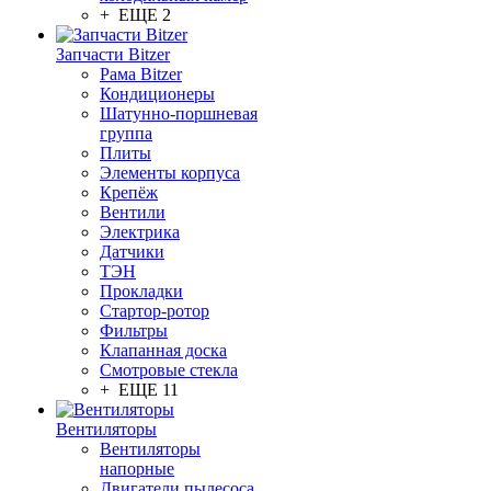
+ ЕЩЕ 2
Запчасти Bitzer
Рама Bitzer
Кондиционеры
Шатунно-поршневая
группа
Плиты
Элементы корпуса
Крепёж
Вентили
Электрика
Датчики
ТЭН
Прокладки
Стартор-ротор
Фильтры
Клапанная доска
Смотровые стекла
+ ЕЩЕ 11
Вентиляторы
Вентиляторы
напорные
Двигатели пылесоса