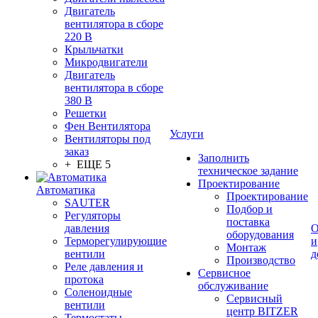
Двигатель
вентилятора в сборе
220 В
Крыльчатки
Микродвигатели
Двигатель
вентилятора в сборе
380 В
Решетки
Фен Вентилятора
Услуги
Вентиляторы под
заказ
Заполнить
+ ЕЩЕ 5
техническое задание
Проектирование
Автоматика
Проектирование
SAUTER
Подбор и
Регуляторы
поставка
давления
О
оборудования
Терморегулирующие
и
Монтаж
вентили
д
Производство
Реле давления и
Сервисное
протока
обслуживание
Соленоидные
Сервисный
вентили
центр BITZER
Термостаты