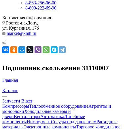
8-863-256-06-00
8-800-222-69-90
Контактная информация
Ростов-на-Дону,
ул. Курганная, 17б
market@kmh.ru
Подшипник скольжения 31110007
Главная
—
Каталог
—
Запчасти Bitzer
Компрессоры
Теплообменное оборудование
Агрегаты и
моноблоки
Холодильные камеры и
двери
Вентиляторы
Автоматика
Линейные
компоненты
Инструмент
Сосуды под давлением
Расходные
материалы
Электронные компоненты
Торговое холодильное