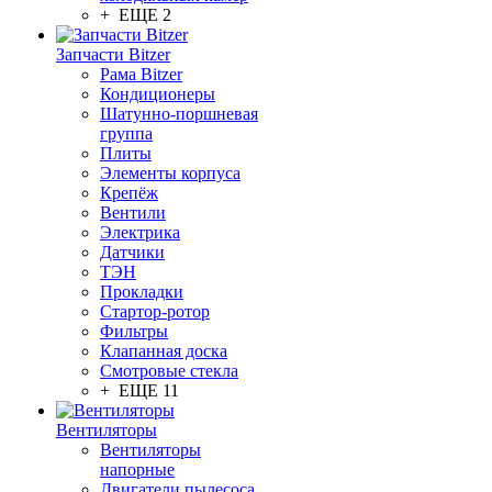
+ ЕЩЕ 2
Запчасти Bitzer
Рама Bitzer
Кондиционеры
Шатунно-поршневая
группа
Плиты
Элементы корпуса
Крепёж
Вентили
Электрика
Датчики
ТЭН
Прокладки
Стартор-ротор
Фильтры
Клапанная доска
Смотровые стекла
+ ЕЩЕ 11
Вентиляторы
Вентиляторы
напорные
Двигатели пылесоса