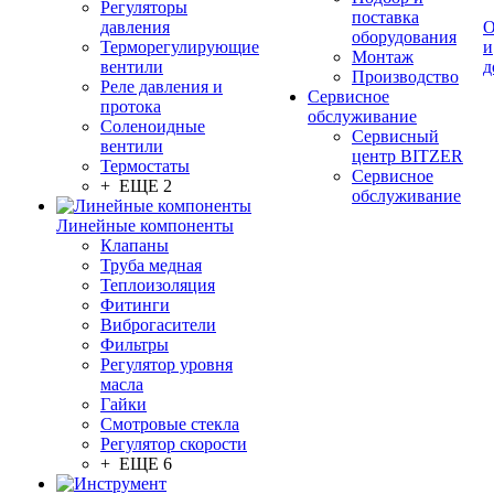
Регуляторы
поставка
давления
О
оборудования
Терморегулирующие
и
Монтаж
вентили
д
Производство
Реле давления и
Сервисное
протока
обслуживание
Соленоидные
Сервисный
вентили
центр BITZER
Термостаты
Сервисное
+ ЕЩЕ 2
обслуживание
Линейные компоненты
Клапаны
Труба медная
Теплоизоляция
Фитинги
Виброгасители
Фильтры
Регулятор уровня
масла
Гайки
Смотровые стекла
Регулятор скорости
+ ЕЩЕ 6