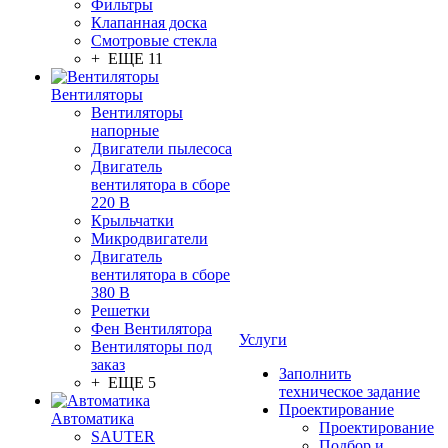
Фильтры
Клапанная доска
Смотровые стекла
+ ЕЩЕ 11
Вентиляторы
Вентиляторы
напорные
Двигатели пылесоса
Двигатель
вентилятора в сборе
220 В
Крыльчатки
Микродвигатели
Двигатель
вентилятора в сборе
380 В
Решетки
Фен Вентилятора
Услуги
Вентиляторы под
заказ
Заполнить
+ ЕЩЕ 5
техническое задание
Проектирование
Автоматика
Проектирование
SAUTER
Подбор и