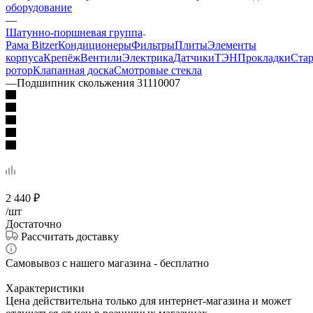
оборудование
—
Шатунно-поршневая группа
Рама Bitzer
Кондиционеры
Фильтры
Плиты
Элементы
корпуса
Крепёж
Вентили
Электрика
Датчики
ТЭН
Прокладки
Стар
ротор
Клапанная доска
Смотровые стекла
—
Подшипник скольжения 31110007
2 440
₽
/шт
Достаточно
Рассчитать доставку
Самовывоз с нашего магазина - бесплатно
Характеристики
Цена действительна только для интернет-магазина и может