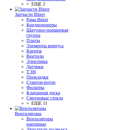
+ ЕЩЕ 2
Запчасти Bitzer
Рама Bitzer
Кондиционеры
Шатунно-поршневая
группа
Плиты
Элементы корпуса
Крепёж
Вентили
Электрика
Датчики
ТЭН
Прокладки
Стартор-ротор
Фильтры
Клапанная доска
Смотровые стекла
+ ЕЩЕ 11
Вентиляторы
Вентиляторы
напорные
Двигатели пылесоса