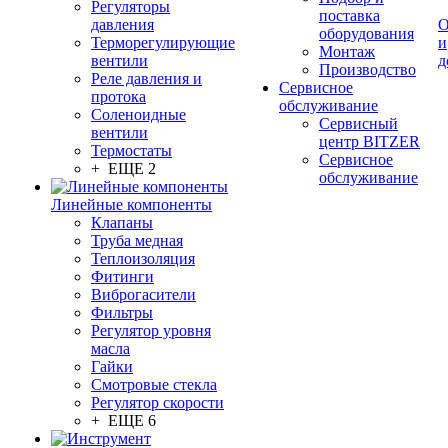
Регуляторы
поставка
давления
О
оборудования
Терморегулирующие
и
Монтаж
вентили
д
Производство
Реле давления и
Сервисное
протока
обслуживание
Соленоидные
Сервисный
вентили
центр BITZER
Термостаты
Сервисное
+ ЕЩЕ 2
обслуживание
Линейные компоненты
Клапаны
Труба медная
Теплоизоляция
Фитинги
Виброгасители
Фильтры
Регулятор уровня
масла
Гайки
Смотровые стекла
Регулятор скорости
+ ЕЩЕ 6