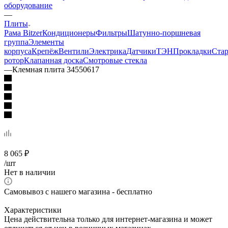
оборудование
—
Плиты
Рама Bitzer
Кондиционеры
Фильтры
Шатунно-поршневая
группа
Элементы
корпуса
Крепёж
Вентили
Электрика
Датчики
ТЭН
Прокладки
Стар
ротор
Клапанная доска
Смотровые стекла
—
Клемная плита 34550617
8 065
₽
/шт
Нет в наличии
Самовывоз с нашего магазина - бесплатно
Характеристики
Цена действительна только для интернет-магазина и может