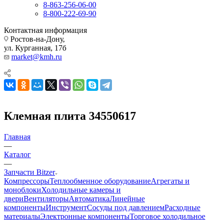
8-863-256-06-00
8-800-222-69-90
Контактная информация
Ростов-на-Дону,
ул. Курганная, 17б
market@kmh.ru
Клемная плита 34550617
Главная
—
Каталог
—
Запчасти Bitzer
Компрессоры
Теплообменное оборудование
Агрегаты и
моноблоки
Холодильные камеры и
двери
Вентиляторы
Автоматика
Линейные
компоненты
Инструмент
Сосуды под давлением
Расходные
материалы
Электронные компоненты
Торговое холодильное