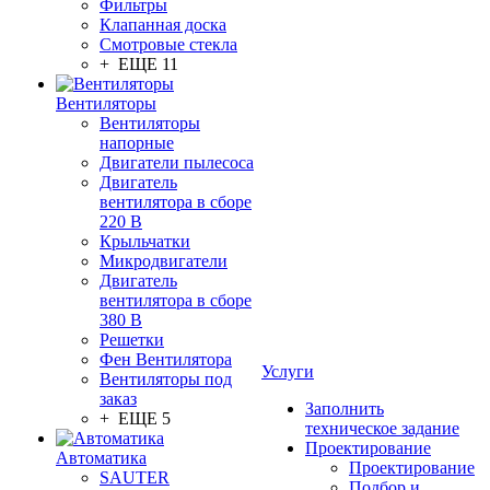
Фильтры
Клапанная доска
Смотровые стекла
+ ЕЩЕ 11
Вентиляторы
Вентиляторы
напорные
Двигатели пылесоса
Двигатель
вентилятора в сборе
220 В
Крыльчатки
Микродвигатели
Двигатель
вентилятора в сборе
380 В
Решетки
Фен Вентилятора
Услуги
Вентиляторы под
заказ
Заполнить
+ ЕЩЕ 5
техническое задание
Проектирование
Автоматика
Проектирование
SAUTER
Подбор и