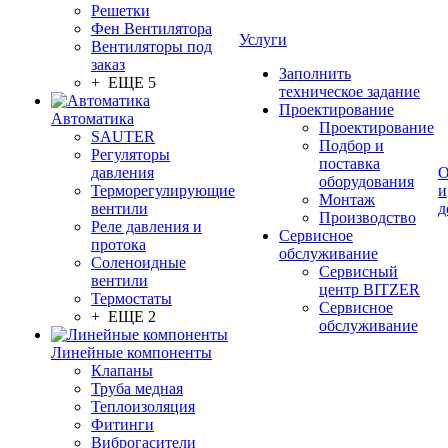
Решетки
Фен Вентилятора
Услуги
Вентиляторы под
заказ
Заполнить
+ ЕЩЕ 5
техническое задание
Проектирование
Автоматика
Проектирование
SAUTER
Подбор и
Регуляторы
поставка
давления
О
оборудования
Терморегулирующие
и
Монтаж
вентили
д
Производство
Реле давления и
Сервисное
протока
обслуживание
Соленоидные
Сервисный
вентили
центр BITZER
Термостаты
Сервисное
+ ЕЩЕ 2
обслуживание
Линейные компоненты
Клапаны
Труба медная
Теплоизоляция
Фитинги
Виброгасители