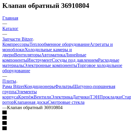
Клапан обратный 36910804
Главная
—
Каталог
—
Запчасти Bitzer
Компрессоры
Теплообменное оборудование
Агрегаты и
моноблоки
Холодильные камеры и
двери
Вентиляторы
Автоматика
Линейные
компоненты
Инструмент
Сосуды под давлением
Расходные
материалы
Электронные компоненты
Торговое холодильное
оборудование
—
Плиты
Рама Bitzer
Кондиционеры
Фильтры
Шатунно-поршневая
группа
Элементы
корпуса
Крепёж
Вентили
Электрика
Датчики
ТЭН
Прокладки
Стар
ротор
Клапанная доска
Смотровые стекла
—
Клапан обратный 36910804