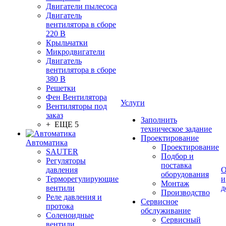
Двигатели пылесоса
Двигатель
вентилятора в сборе
220 В
Крыльчатки
Микродвигатели
Двигатель
вентилятора в сборе
380 В
Решетки
Фен Вентилятора
Услуги
Вентиляторы под
заказ
Заполнить
+ ЕЩЕ 5
техническое задание
Проектирование
Автоматика
Проектирование
SAUTER
Подбор и
Регуляторы
поставка
давления
О
оборудования
Терморегулирующие
и
Монтаж
вентили
д
Производство
Реле давления и
Сервисное
протока
обслуживание
Соленоидные
Сервисный
вентили