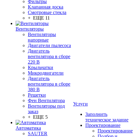
Фильтры
Клапанная доска
Смотровые стекла
+ ЕЩЕ 11
Вентиляторы
Вентиляторы
напорные
Двигатели пылесоса
Двигатель
вентилятора в сборе
220 В
Крыльчатки
Микродвигатели
Двигатель
вентилятора в сборе
380 В
Решетки
Фен Вентилятора
Услуги
Вентиляторы под
заказ
Заполнить
+ ЕЩЕ 5
техническое задание
Проектирование
Автоматика
Проектирование
SAUTER
Подбор и