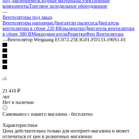
под давлением
Расходные материалы
Электронные
компоненты
Торговое холодильное оборудование
—
Вентиляторы под заказ
Вентиляторы напорные
Двигатели пылесоса
Двигатель
вентилятора в сборе 220 В
Крыльчатки
Двигатель вентилятора
в сборе 380 В
Микродвигатели
Решетки
Фен Вентилятора
—
Вентилятор Weiguang EC072-25E3G01-FD133-190S1-01
21 410
₽
/шт
Нет в наличии
Самовывоз с нашего магазина - бесплатно
Характеристики
Цена действительна только для интернет-магазина и может
отличаться от цен в розничных магазинах