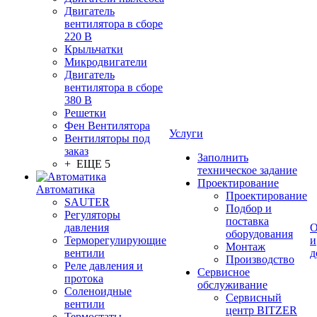
Двигатель
вентилятора в сборе
220 В
Крыльчатки
Микродвигатели
Двигатель
вентилятора в сборе
380 В
Решетки
Фен Вентилятора
Услуги
Вентиляторы под
заказ
Заполнить
+ ЕЩЕ 5
техническое задание
Проектирование
Автоматика
Проектирование
SAUTER
Подбор и
Регуляторы
поставка
давления
О
оборудования
Терморегулирующие
и
Монтаж
вентили
д
Производство
Реле давления и
Сервисное
протока
обслуживание
Соленоидные
Сервисный
вентили
центр BITZER
Термостаты