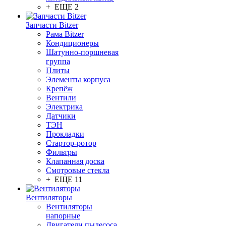
+ ЕЩЕ 2
Запчасти Bitzer
Рама Bitzer
Кондиционеры
Шатунно-поршневая
группа
Плиты
Элементы корпуса
Крепёж
Вентили
Электрика
Датчики
ТЭН
Прокладки
Стартор-ротор
Фильтры
Клапанная доска
Смотровые стекла
+ ЕЩЕ 11
Вентиляторы
Вентиляторы
напорные
Двигатели пылесоса