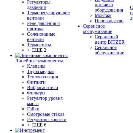
Регуляторы
поставка
давления
О
оборудования
Терморегулирующие
и
Монтаж
вентили
д
Производство
Реле давления и
Сервисное
протока
обслуживание
Соленоидные
Сервисный
вентили
центр BITZER
Термостаты
Сервисное
+ ЕЩЕ 2
обслуживание
Линейные компоненты
Клапаны
Труба медная
Теплоизоляция
Фитинги
Виброгасители
Фильтры
Регулятор уровня
масла
Гайки
Смотровые стекла
Регулятор скорости
+ ЕЩЕ 6