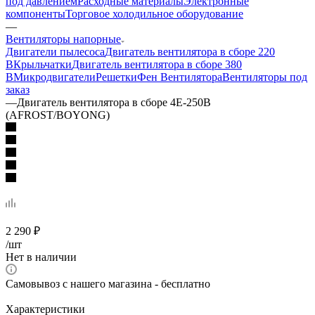
под давлением
Расходные материалы
Электронные
компоненты
Торговое холодильное оборудование
—
Вентиляторы напорные
Двигатели пылесоса
Двигатель вентилятора в сборе 220
В
Крыльчатки
Двигатель вентилятора в сборе 380
В
Микродвигатели
Решетки
Фен Вентилятора
Вентиляторы под
заказ
—
Двигатель вентилятора в сборе 4Е-250В
(AFROST/BOYONG)
2 290
₽
/шт
Нет в наличии
Самовывоз с нашего магазина - бесплатно
Характеристики