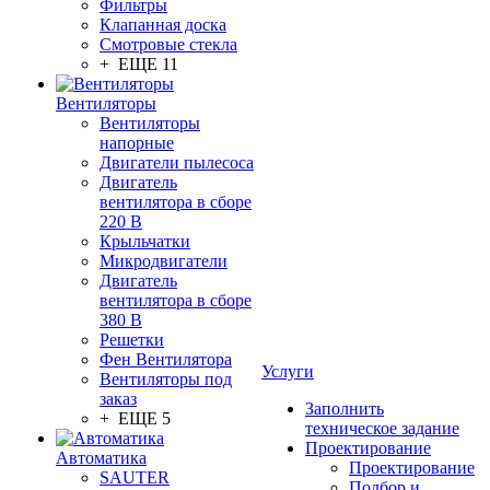
Фильтры
Клапанная доска
Смотровые стекла
+ ЕЩЕ 11
Вентиляторы
Вентиляторы
напорные
Двигатели пылесоса
Двигатель
вентилятора в сборе
220 В
Крыльчатки
Микродвигатели
Двигатель
вентилятора в сборе
380 В
Решетки
Фен Вентилятора
Услуги
Вентиляторы под
заказ
Заполнить
+ ЕЩЕ 5
техническое задание
Проектирование
Автоматика
Проектирование
SAUTER
Подбор и