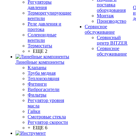
Регуляторы
поставка
давления
О
оборудования
Терморегулирующие
и
Монтаж
вентили
д
Производство
Реле давления и
Сервисное
протока
обслуживание
Соленоидные
Сервисный
вентили
центр BITZER
Термостаты
Сервисное
+ ЕЩЕ 2
обслуживание
Линейные компоненты
Клапаны
Труба медная
Теплоизоляция
Фитинги
Виброгасители
Фильтры
Регулятор уровня
масла
Гайки
Смотровые стекла
Регулятор скорости
+ ЕЩЕ 6