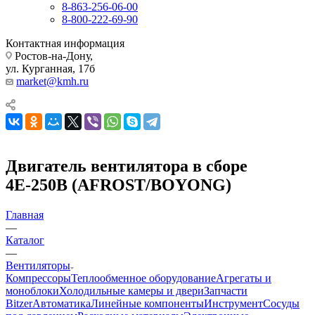
8-863-256-06-00
8-800-222-69-90
Контактная информация
Ростов-на-Дону,
ул. Курганная, 17б
market@kmh.ru
Двигатель вентилятора в сборе
4Е-250В (AFROST/BOYONG)
Главная
—
Каталог
—
Вентиляторы
Компрессоры
Теплообменное оборудование
Агрегаты и
моноблоки
Холодильные камеры и двери
Запчасти
Bitzer
Автоматика
Линейные компоненты
Инструмент
Сосуды