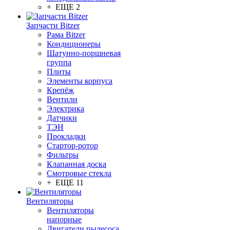
+ ЕЩЕ 2
Запчасти Bitzer
Рама Bitzer
Кондиционеры
Шатунно-поршневая
группа
Плиты
Элементы корпуса
Крепёж
Вентили
Электрика
Датчики
ТЭН
Прокладки
Стартор-ротор
Фильтры
Клапанная доска
Смотровые стекла
+ ЕЩЕ 11
Вентиляторы
Вентиляторы
напорные
Двигатели пылесоса