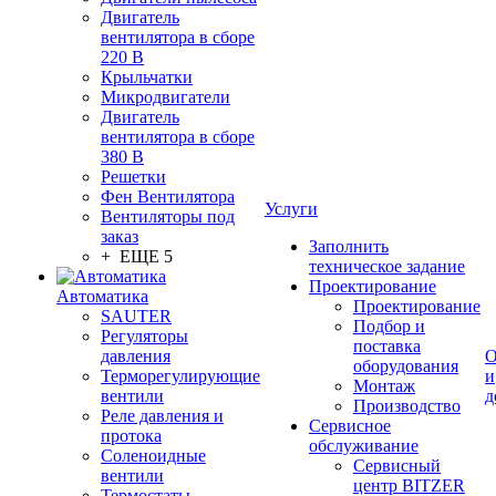
Двигатель
вентилятора в сборе
220 В
Крыльчатки
Микродвигатели
Двигатель
вентилятора в сборе
380 В
Решетки
Фен Вентилятора
Услуги
Вентиляторы под
заказ
Заполнить
+ ЕЩЕ 5
техническое задание
Проектирование
Автоматика
Проектирование
SAUTER
Подбор и
Регуляторы
поставка
давления
О
оборудования
Терморегулирующие
и
Монтаж
вентили
д
Производство
Реле давления и
Сервисное
протока
обслуживание
Соленоидные
Сервисный
вентили
центр BITZER
Термостаты