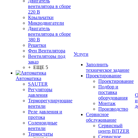
Двигатель
вентилятора в сборе
220 В
Крыльчатки
Микродвигатели
Двигатель
вентилятора в сборе
380 В
Решетки
Фен Вентилятора
Услуги
Вентиляторы под
заказ
Заполнить
+ ЕЩЕ 5
техническое задание
Проектирование
Автоматика
Проектирование
SAUTER
Подбор и
Регуляторы
поставка
давления
О
оборудования
Терморегулирующие
и
Монтаж
вентили
д
Производство
Реле давления и
Сервисное
протока
обслуживание
Соленоидные
Сервисный
вентили
центр BITZER
Термостаты
Сервисное