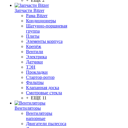
+ ЕЩЕ 2
Запчасти Bitzer
Рама Bitzer
Кондиционеры
Шатунно-поршневая
группа
Плиты
Элементы корпуса
Крепёж
Вентили
Электрика
Датчики
ТЭН
Прокладки
Стартор-ротор
Фильтры
Клапанная доска
Смотровые стекла
+ ЕЩЕ 11
Вентиляторы
Вентиляторы
напорные
Двигатели пылесоса