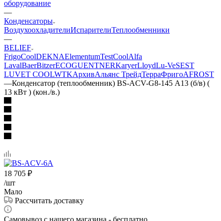
оборудование
—
Конденсаторы
Воздухоохладители
Испарители
Теплообменники
—
BELIEF
FrigoCool
DEKNA
Elementum
TestCool
Alfa
Laval
Baer
Bitzer
ECO
GUENTNER
Karyer
Lloyd
Lu-Ve
SEST
LUVE
T COOL
WTK
Архив
Альянс Трейд
ТерраФриго
AFROST
—
Конденсатор (теплообменник) BS-ACV-G8-145 А13 (б/в) (
13 кВт ) (кон./в.)
18 705
₽
/шт
Мало
Рассчитать доставку
Самовывоз с нашего магазина - бесплатно