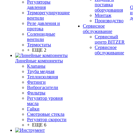
Регуляторы
поставка
давления
О
оборудования
Терморегулирующие
и
Монтаж
вентили
д
Производство
Реле давления и
Сервисное
протока
обслуживание
Соленоидные
Сервисный
вентили
центр BITZER
Термостаты
Сервисное
+ ЕЩЕ 2
обслуживание
Линейные компоненты
Клапаны
Труба медная
Теплоизоляция
Фитинги
Виброгасители
Фильтры
Регулятор уровня
масла
Гайки
Смотровые стекла
Регулятор скорости
+ ЕЩЕ 6