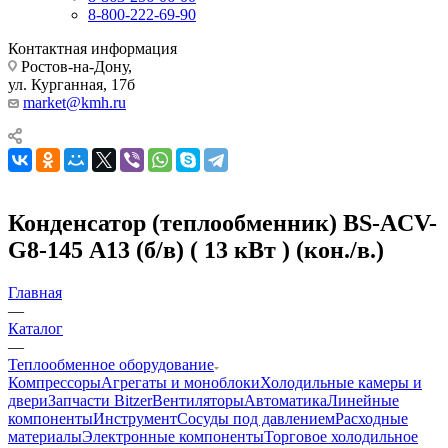
8-800-222-69-90
Контактная информация
Ростов-на-Дону,
ул. Курганная, 17б
market@kmh.ru
Конденсатор (теплообменник) BS-ACV-
G8-145 А13 (б/в) ( 13 кВт ) (кон./в.)
Главная
—
Каталог
—
Теплообменное оборудование
Компрессоры
Агрегаты и моноблоки
Холодильные камеры и
двери
Запчасти Bitzer
Вентиляторы
Автоматика
Линейные
компоненты
Инструмент
Сосуды под давлением
Расходные
материалы
Электронные компоненты
Торговое холодильное