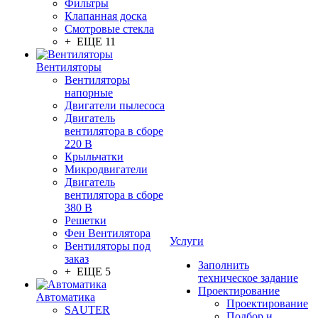
Фильтры
Клапанная доска
Смотровые стекла
+ ЕЩЕ 11
Вентиляторы
Вентиляторы
напорные
Двигатели пылесоса
Двигатель
вентилятора в сборе
220 В
Крыльчатки
Микродвигатели
Двигатель
вентилятора в сборе
380 В
Решетки
Фен Вентилятора
Услуги
Вентиляторы под
заказ
Заполнить
+ ЕЩЕ 5
техническое задание
Проектирование
Автоматика
Проектирование
SAUTER
Подбор и