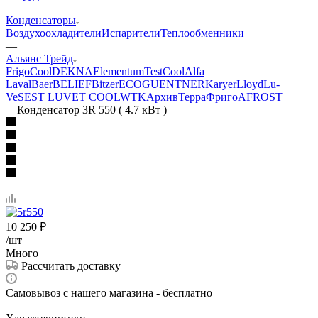
—
Конденсаторы
Воздухоохладители
Испарители
Теплообменники
—
Альянс Трейд
FrigoCool
DEKNA
Elementum
TestCool
Alfa
Laval
Baer
BELIEF
Bitzer
ECO
GUENTNER
Karyer
Lloyd
Lu-
Ve
SEST LUVE
T COOL
WTK
Архив
ТерраФриго
AFROST
—
Конденсатор 3R 550 ( 4.7 кВт )
10 250
₽
/шт
Много
Рассчитать доставку
Самовывоз с нашего магазина - бесплатно