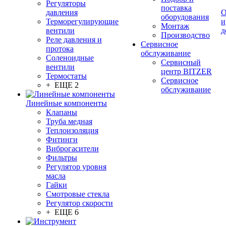
Регуляторы
поставка
давления
О
оборудования
Терморегулирующие
и
Монтаж
вентили
д
Производство
Реле давления и
Сервисное
протока
обслуживание
Соленоидные
Сервисный
вентили
центр BITZER
Термостаты
Сервисное
+ ЕЩЕ 2
обслуживание
Линейные компоненты
Клапаны
Труба медная
Теплоизоляция
Фитинги
Виброгасители
Фильтры
Регулятор уровня
масла
Гайки
Смотровые стекла
Регулятор скорости
+ ЕЩЕ 6