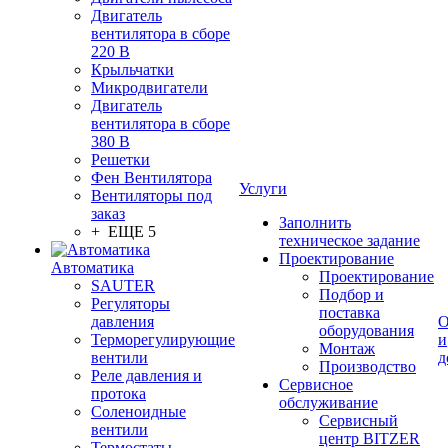
Двигатель
вентилятора в сборе
220 В
Крыльчатки
Микродвигатели
Двигатель
вентилятора в сборе
380 В
Решетки
Фен Вентилятора
Услуги
Вентиляторы под
заказ
Заполнить
+ ЕЩЕ 5
техническое задание
Проектирование
Автоматика
Проектирование
SAUTER
Подбор и
Регуляторы
поставка
давления
О
оборудования
Терморегулирующие
и
Монтаж
вентили
д
Производство
Реле давления и
Сервисное
протока
обслуживание
Соленоидные
Сервисный
вентили
центр BITZER
Термостаты