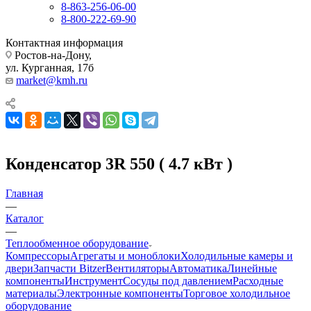
8-863-256-06-00
8-800-222-69-90
Контактная информация
Ростов-на-Дону,
ул. Курганная, 17б
market@kmh.ru
Конденсатор 3R 550 ( 4.7 кВт )
Главная
—
Каталог
—
Теплообменное оборудование
Компрессоры
Агрегаты и моноблоки
Холодильные камеры и
двери
Запчасти Bitzer
Вентиляторы
Автоматика
Линейные
компоненты
Инструмент
Сосуды под давлением
Расходные
материалы
Электронные компоненты
Торговое холодильное
оборудование