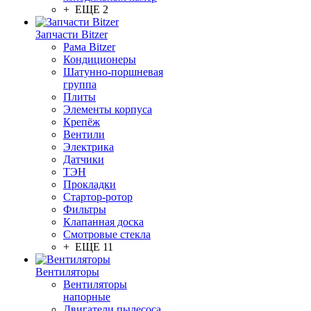
+ ЕЩЕ 2
Запчасти Bitzer
Рама Bitzer
Кондиционеры
Шатунно-поршневая
группа
Плиты
Элементы корпуса
Крепёж
Вентили
Электрика
Датчики
ТЭН
Прокладки
Стартор-ротор
Фильтры
Клапанная доска
Смотровые стекла
+ ЕЩЕ 11
Вентиляторы
Вентиляторы
напорные
Двигатели пылесоса