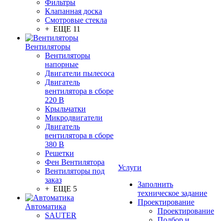
Фильтры
Клапанная доска
Смотровые стекла
+ ЕЩЕ 11
Вентиляторы
Вентиляторы
напорные
Двигатели пылесоса
Двигатель
вентилятора в сборе
220 В
Крыльчатки
Микродвигатели
Двигатель
вентилятора в сборе
380 В
Решетки
Фен Вентилятора
Услуги
Вентиляторы под
заказ
Заполнить
+ ЕЩЕ 5
техническое задание
Проектирование
Автоматика
Проектирование
SAUTER
Подбор и