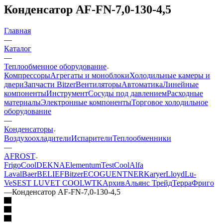
Конденсатор AF-FN-7,0-130-4,5
Главная
—
Каталог
—
Теплообменное оборудование
Компрессоры
Агрегаты и моноблоки
Холодильные камеры и
двери
Запчасти Bitzer
Вентиляторы
Автоматика
Линейные
компоненты
Инструмент
Сосуды под давлением
Расходные
материалы
Электронные компоненты
Торговое холодильное
оборудование
—
Конденсаторы
Воздухоохладители
Испарители
Теплообменники
—
AFROST
FrigoCool
DEKNA
Elementum
TestCool
Alfa
Laval
Baer
BELIEF
Bitzer
ECO
GUENTNER
Karyer
Lloyd
Lu-
Ve
SEST LUVE
T COOL
WTK
Архив
Альянс Трейд
ТерраФриго
—
Конденсатор AF-FN-7,0-130-4,5