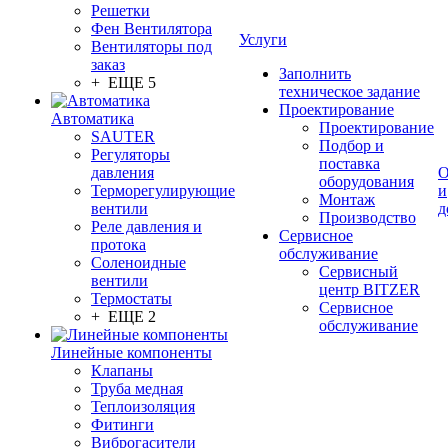
Решетки
Фен Вентилятора
Услуги
Вентиляторы под
заказ
Заполнить
+ ЕЩЕ 5
техническое задание
Проектирование
Автоматика
Проектирование
SAUTER
Подбор и
Регуляторы
поставка
давления
О
оборудования
Терморегулирующие
и
Монтаж
вентили
д
Производство
Реле давления и
Сервисное
протока
обслуживание
Соленоидные
Сервисный
вентили
центр BITZER
Термостаты
Сервисное
+ ЕЩЕ 2
обслуживание
Линейные компоненты
Клапаны
Труба медная
Теплоизоляция
Фитинги
Виброгасители