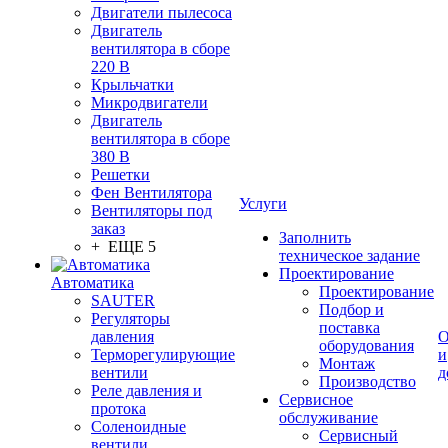
Двигатели пылесоса
Двигатель
вентилятора в сборе
220 В
Крыльчатки
Микродвигатели
Двигатель
вентилятора в сборе
380 В
Решетки
Фен Вентилятора
Услуги
Вентиляторы под
заказ
Заполнить
+ ЕЩЕ 5
техническое задание
Проектирование
Автоматика
Проектирование
SAUTER
Подбор и
Регуляторы
поставка
давления
О
оборудования
Терморегулирующие
и
Монтаж
вентили
д
Производство
Реле давления и
Сервисное
протока
обслуживание
Соленоидные
Сервисный
вентили