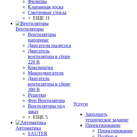
Фильтры
Клапанная доска
Смотровые стекла
+ ЕЩЕ 11
Вентиляторы
Вентиляторы
напорные
Двигатели пылесоса
Двигатель
вентилятора в сборе
220 В
Крыльчатки
Микродвигатели
Двигатель
вентилятора в сборе
380 В
Решетки
Фен Вентилятора
Услуги
Вентиляторы под
заказ
Заполнить
+ ЕЩЕ 5
техническое задание
Проектирование
Автоматика
Проектирование
SAUTER
Подбор и