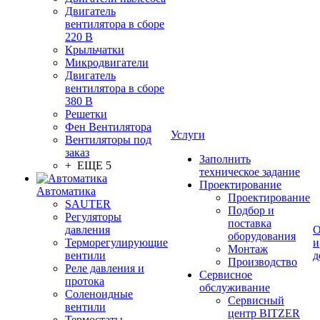
Двигатель
вентилятора в сборе
220 В
Крыльчатки
Микродвигатели
Двигатель
вентилятора в сборе
380 В
Решетки
Фен Вентилятора
Услуги
Вентиляторы под
заказ
Заполнить
+ ЕЩЕ 5
техническое задание
Проектирование
Автоматика
Проектирование
SAUTER
Подбор и
Регуляторы
поставка
давления
О
оборудования
Терморегулирующие
и
Монтаж
вентили
д
Производство
Реле давления и
Сервисное
протока
обслуживание
Соленоидные
Сервисный
вентили
центр BITZER
Термостаты