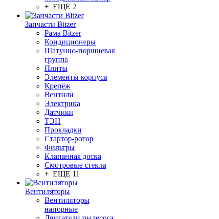
+ ЕЩЕ 2
Запчасти Bitzer
Рама Bitzer
Кондиционеры
Шатунно-поршневая
группа
Плиты
Элементы корпуса
Крепёж
Вентили
Электрика
Датчики
ТЭН
Прокладки
Стартор-ротор
Фильтры
Клапанная доска
Смотровые стекла
+ ЕЩЕ 11
Вентиляторы
Вентиляторы
напорные
Двигатели пылесоса