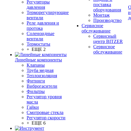
Регуляторы
поставка
давления
О
оборудования
Терморегулирующие
и
Монтаж
вентили
д
Производство
Реле давления и
Сервисное
протока
обслуживание
Соленоидные
Сервисный
вентили
центр BITZER
Термостаты
Сервисное
+ ЕЩЕ 2
обслуживание
Линейные компоненты
Клапаны
Труба медная
Теплоизоляция
Фитинги
Виброгасители
Фильтры
Регулятор уровня
масла
Гайки
Смотровые стекла
Регулятор скорости
+ ЕЩЕ 6