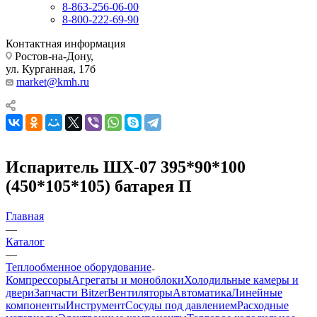
8-863-256-06-00
8-800-222-69-90
Контактная информация
Ростов-на-Дону,
ул. Курганная, 17б
market@kmh.ru
Испаритель ШХ-07 395*90*100
(450*105*105) батарея П
Главная
—
Каталог
—
Теплообменное оборудование
Компрессоры
Агрегаты и моноблоки
Холодильные камеры и
двери
Запчасти Bitzer
Вентиляторы
Автоматика
Линейные
компоненты
Инструмент
Сосуды под давлением
Расходные