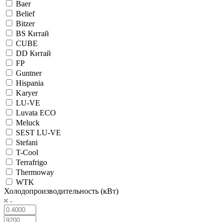
Baer
Belief
Bitzer
BS Китай
CUBE
DD Китай
FP
Guntner
Hispania
Karyer
LU-VE
Luvata ECO
Meluck
SEST LU-VE
Stefani
T-Cool
Terrafrigo
Thermoway
WTK
Холодопроизводительность (кВт)