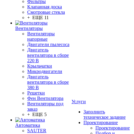
Фильтры
Клапанная доска
Смотровые стекла
+ ЕЩЕ 11
Вентиляторы
Вентиляторы
напорные
Двигатели пылесоса
Двигатель
вентилятора в сборе
220 В
Крыльчатки
Микродвигатели
Двигатель
вентилятора в сборе
380 В
Решетки
Фен Вентилятора
Услуги
Вентиляторы под
заказ
Заполнить
+ ЕЩЕ 5
техническое задание
Проектирование
Автоматика
Проектирование
SAUTER
Подбор и