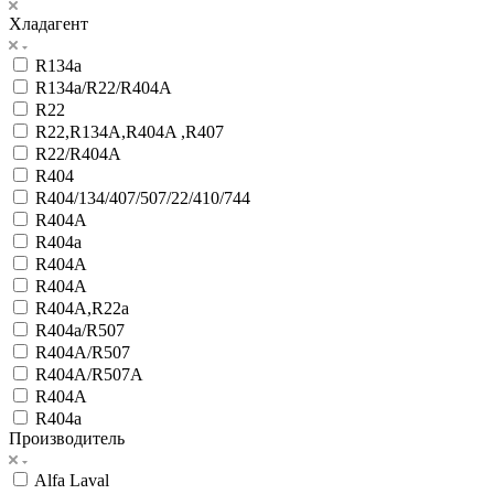
Хладагент
R134a
R134a/R22/R404A
R22
R22,R134A,R404A ,R407
R22/R404A
R404
R404/134/407/507/22/410/744
R404A
R404a
R404A
R404A
R404A,R22a
R404a/R507
R404A/R507
R404A/R507A
R404А
R404а
Производитель
Alfa Laval