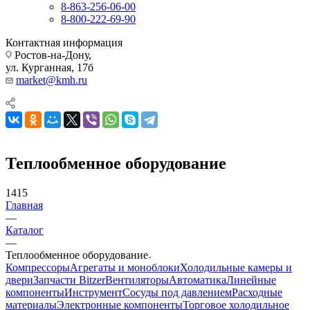
8-863-256-06-00
8-800-222-69-90
Контактная информация
Ростов-на-Дону,
ул. Курганная, 17б
market@kmh.ru
Теплообменное оборудование
1415
Главная
—
Каталог
—
Теплообменное оборудование
Компрессоры
Агрегаты и моноблоки
Холодильные камеры и
двери
Запчасти Bitzer
Вентиляторы
Автоматика
Линейные
компоненты
Инструмент
Сосуды под давлением
Расходные
материалы
Электронные компоненты
Торговое холодильное