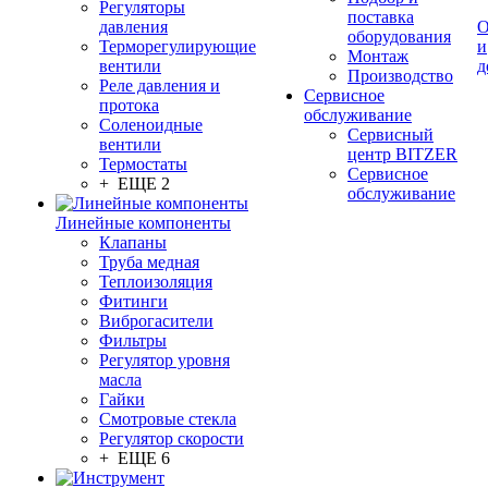
Регуляторы
поставка
давления
О
оборудования
Терморегулирующие
и
Монтаж
вентили
д
Производство
Реле давления и
Сервисное
протока
обслуживание
Соленоидные
Сервисный
вентили
центр BITZER
Термостаты
Сервисное
+ ЕЩЕ 2
обслуживание
Линейные компоненты
Клапаны
Труба медная
Теплоизоляция
Фитинги
Виброгасители
Фильтры
Регулятор уровня
масла
Гайки
Смотровые стекла
Регулятор скорости
+ ЕЩЕ 6