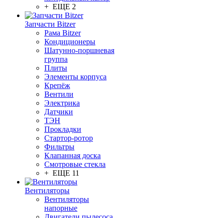
+ ЕЩЕ 2
Запчасти Bitzer
Рама Bitzer
Кондиционеры
Шатунно-поршневая
группа
Плиты
Элементы корпуса
Крепёж
Вентили
Электрика
Датчики
ТЭН
Прокладки
Стартор-ротор
Фильтры
Клапанная доска
Смотровые стекла
+ ЕЩЕ 11
Вентиляторы
Вентиляторы
напорные
Двигатели пылесоса