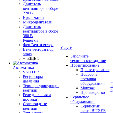
Двигатель
вентилятора в сборе
220 В
Крыльчатки
Микродвигатели
Двигатель
вентилятора в сборе
380 В
Решетки
Фен Вентилятора
Услуги
Вентиляторы под
заказ
Заполнить
+ ЕЩЕ 5
техническое задание
Проектирование
Автоматика
Проектирование
SAUTER
Подбор и
Регуляторы
поставка
давления
О
оборудования
Терморегулирующие
и
Монтаж
вентили
д
Производство
Реле давления и
Сервисное
протока
обслуживание
Соленоидные
Сервисный
вентили
центр BITZER
Термостаты