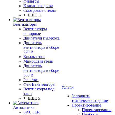
Фильтры
Клапанная доска
Смотровые стекла
+ ЕЩЕ 11
Вентиляторы
Вентиляторы
напорные
Двигатели пылесоса
Двигатель
вентилятора в сборе
220 В
Крыльчатки
Микродвигатели
Двигатель
вентилятора в сборе
380 В
Решетки
Фен Вентилятора
Услуги
Вентиляторы под
заказ
Заполнить
+ ЕЩЕ 5
техническое задание
Проектирование
Автоматика
Проектирование
SAUTER
Подбор и