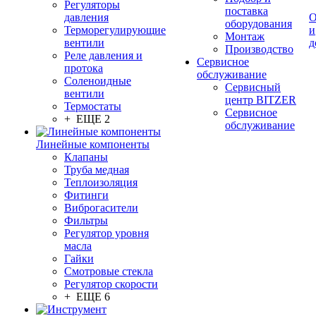
Регуляторы
поставка
давления
О
оборудования
Терморегулирующие
и
Монтаж
вентили
д
Производство
Реле давления и
Сервисное
протока
обслуживание
Соленоидные
Сервисный
вентили
центр BITZER
Термостаты
Сервисное
+ ЕЩЕ 2
обслуживание
Линейные компоненты
Клапаны
Труба медная
Теплоизоляция
Фитинги
Виброгасители
Фильтры
Регулятор уровня
масла
Гайки
Смотровые стекла
Регулятор скорости
+ ЕЩЕ 6