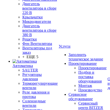
Двигатель
вентилятора в сборе
220 В
Крыльчатки
Микродвигатели
Двигатель
вентилятора в сборе
380 В
Решетки
Фен Вентилятора
Услуги
Вентиляторы под
заказ
Заполнить
+ ЕЩЕ 5
техническое задание
Проектирование
Автоматика
Проектирование
SAUTER
Подбор и
Регуляторы
поставка
давления
О
оборудования
Терморегулирующие
и
Монтаж
вентили
д
Производство
Реле давления и
Сервисное
протока
обслуживание
Соленоидные
Сервисный
вентили
центр BITZER
Термостаты