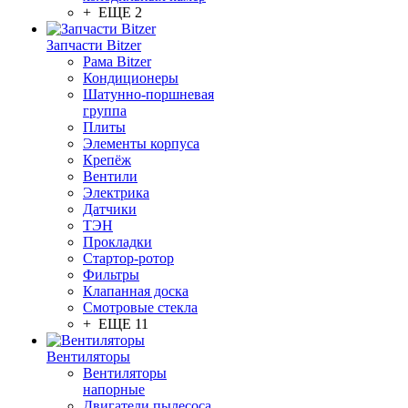
+ ЕЩЕ 2
Запчасти Bitzer
Рама Bitzer
Кондиционеры
Шатунно-поршневая
группа
Плиты
Элементы корпуса
Крепёж
Вентили
Электрика
Датчики
ТЭН
Прокладки
Стартор-ротор
Фильтры
Клапанная доска
Смотровые стекла
+ ЕЩЕ 11
Вентиляторы
Вентиляторы
напорные
Двигатели пылесоса