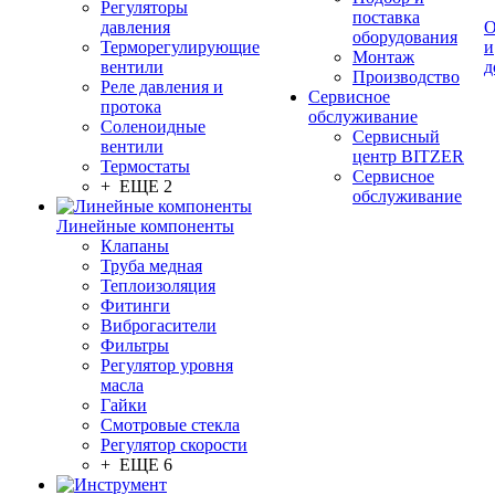
Регуляторы
поставка
давления
О
оборудования
Терморегулирующие
и
Монтаж
вентили
д
Производство
Реле давления и
Сервисное
протока
обслуживание
Соленоидные
Сервисный
вентили
центр BITZER
Термостаты
Сервисное
+ ЕЩЕ 2
обслуживание
Линейные компоненты
Клапаны
Труба медная
Теплоизоляция
Фитинги
Виброгасители
Фильтры
Регулятор уровня
масла
Гайки
Смотровые стекла
Регулятор скорости
+ ЕЩЕ 6