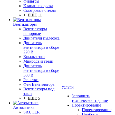
Фильтры
Клапанная доска
Смотровые стекла
+ ЕЩЕ 11
Вентиляторы
Вентиляторы
напорные
Двигатели пылесоса
Двигатель
вентилятора в сборе
220 В
Крыльчатки
Микродвигатели
Двигатель
вентилятора в сборе
380 В
Решетки
Фен Вентилятора
Услуги
Вентиляторы под
заказ
Заполнить
+ ЕЩЕ 5
техническое задание
Проектирование
Автоматика
Проектирование
SAUTER
Подбор и