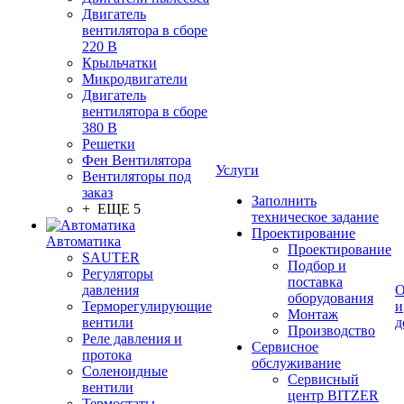
Двигатель
вентилятора в сборе
220 В
Крыльчатки
Микродвигатели
Двигатель
вентилятора в сборе
380 В
Решетки
Фен Вентилятора
Услуги
Вентиляторы под
заказ
Заполнить
+ ЕЩЕ 5
техническое задание
Проектирование
Автоматика
Проектирование
SAUTER
Подбор и
Регуляторы
поставка
давления
О
оборудования
Терморегулирующие
и
Монтаж
вентили
д
Производство
Реле давления и
Сервисное
протока
обслуживание
Соленоидные
Сервисный
вентили
центр BITZER
Термостаты