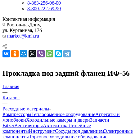
8-863-256-06-00
8-800-222-69-90
Контактная информация
Ростов-на-Дону,
ул. Курганная, 17б
market@kmh.ru
Прокладка под задний фланец ИФ-56
Главная
—
Каталог
—
Расходные материалы
Компрессоры
Теплообменное оборудование
Агрегаты и
моноблоки
Холодильные камеры и двери
Запчасти
Bitzer
Вентиляторы
Автоматика
Линейные
компоненты
Инструмент
Сосуды под давлением
Электронные
компоненты
Торговое холодильное оборудование