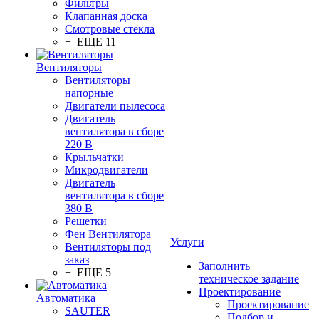
Фильтры
Клапанная доска
Смотровые стекла
+ ЕЩЕ 11
Вентиляторы
Вентиляторы
напорные
Двигатели пылесоса
Двигатель
вентилятора в сборе
220 В
Крыльчатки
Микродвигатели
Двигатель
вентилятора в сборе
380 В
Решетки
Фен Вентилятора
Услуги
Вентиляторы под
заказ
Заполнить
+ ЕЩЕ 5
техническое задание
Проектирование
Автоматика
Проектирование
SAUTER
Подбор и