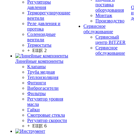
Регуляторы
поставка
давления
О
оборудования
Терморегулирующие
и
Монтаж
вентили
д
Производство
Реле давления и
Сервисное
протока
обслуживание
Соленоидные
Сервисный
вентили
центр BITZER
Термостаты
Сервисное
+ ЕЩЕ 2
обслуживание
Линейные компоненты
Клапаны
Труба медная
Теплоизоляция
Фитинги
Виброгасители
Фильтры
Регулятор уровня
масла
Гайки
Смотровые стекла
Регулятор скорости
+ ЕЩЕ 6