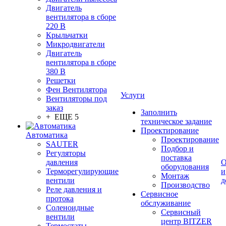
Двигатель
вентилятора в сборе
220 В
Крыльчатки
Микродвигатели
Двигатель
вентилятора в сборе
380 В
Решетки
Фен Вентилятора
Услуги
Вентиляторы под
заказ
Заполнить
+ ЕЩЕ 5
техническое задание
Проектирование
Автоматика
Проектирование
SAUTER
Подбор и
Регуляторы
поставка
давления
О
оборудования
Терморегулирующие
и
Монтаж
вентили
д
Производство
Реле давления и
Сервисное
протока
обслуживание
Соленоидные
Сервисный
вентили
центр BITZER
Термостаты