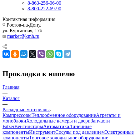
8-863-256-06-00
8-800-222-69-90
Контактная информация
Ростов-на-Дону,
ул. Курганная, 17б
market@kmh.ru
Прокладка к нипелю
Главная
—
Каталог
—
Расходные материалы
Компрессоры
Теплообменное оборудование
Агрегаты и
моноблоки
Холодильные камеры и двери
Запчасти
Bitzer
Вентиляторы
Автоматика
Линейные
компоненты
Инструмент
Сосуды под давлением
Электронные
компоненты
Торговое холодильное оборудование