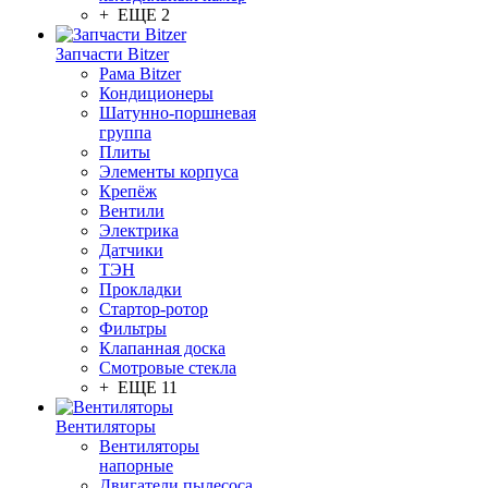
+ ЕЩЕ 2
Запчасти Bitzer
Рама Bitzer
Кондиционеры
Шатунно-поршневая
группа
Плиты
Элементы корпуса
Крепёж
Вентили
Электрика
Датчики
ТЭН
Прокладки
Стартор-ротор
Фильтры
Клапанная доска
Смотровые стекла
+ ЕЩЕ 11
Вентиляторы
Вентиляторы
напорные
Двигатели пылесоса