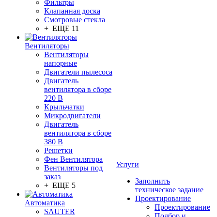
Фильтры
Клапанная доска
Смотровые стекла
+ ЕЩЕ 11
Вентиляторы
Вентиляторы
напорные
Двигатели пылесоса
Двигатель
вентилятора в сборе
220 В
Крыльчатки
Микродвигатели
Двигатель
вентилятора в сборе
380 В
Решетки
Фен Вентилятора
Услуги
Вентиляторы под
заказ
Заполнить
+ ЕЩЕ 5
техническое задание
Проектирование
Автоматика
Проектирование
SAUTER
Подбор и