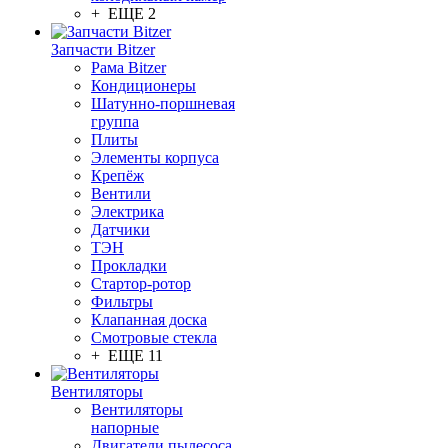
+ ЕЩЕ 2
Запчасти Bitzer
Рама Bitzer
Кондиционеры
Шатунно-поршневая
группа
Плиты
Элементы корпуса
Крепёж
Вентили
Электрика
Датчики
ТЭН
Прокладки
Стартор-ротор
Фильтры
Клапанная доска
Смотровые стекла
+ ЕЩЕ 11
Вентиляторы
Вентиляторы
напорные
Двигатели пылесоса