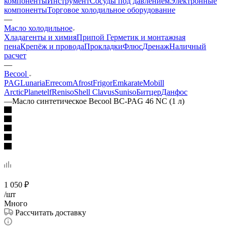
компоненты
Инструмент
Сосуды под давлением
Электронные
компоненты
Торговое холодильное оборудование
—
Масло холодильное
Хладагенты и химия
Припой
Герметик и монтажная
пена
Крепёж и провода
Прокладки
Флюс
Дренаж
Наличный
расчет
—
Becool
PAG
Lunaria
Errecom
Afrost
Frigor
Emkarate
Mobill
Arctic
Planetelf
Reniso
Shell Clavus
Suniso
Битцер
Данфос
—
Масло синтетическое Becool ВС-PAG 46 NC (1 л)
1 050
₽
/шт
Много
Рассчитать доставку