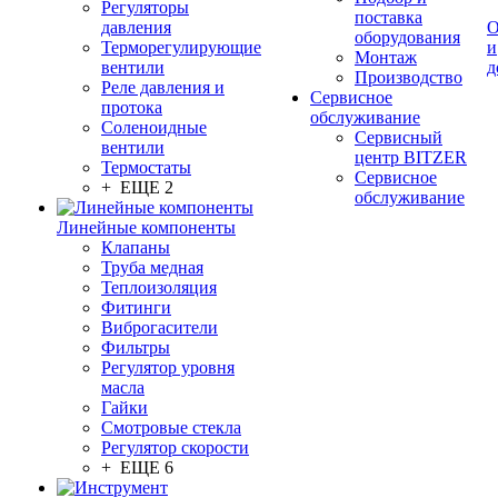
Регуляторы
поставка
давления
О
оборудования
Терморегулирующие
и
Монтаж
вентили
д
Производство
Реле давления и
Сервисное
протока
обслуживание
Соленоидные
Сервисный
вентили
центр BITZER
Термостаты
Сервисное
+ ЕЩЕ 2
обслуживание
Линейные компоненты
Клапаны
Труба медная
Теплоизоляция
Фитинги
Виброгасители
Фильтры
Регулятор уровня
масла
Гайки
Смотровые стекла
Регулятор скорости
+ ЕЩЕ 6