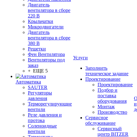
Двигатель
вентилятора в сборе
220 В
Крыльчатки
Микродвигатели
Двигатель
вентилятора в сборе
380 В
Решетки
Фен Вентилятора
Услуги
Вентиляторы под
заказ
Заполнить
+ ЕЩЕ 5
техническое задание
Проектирование
Автоматика
Проектирование
SAUTER
Подбор и
Регуляторы
поставка
давления
О
оборудования
Терморегулирующие
и
Монтаж
вентили
д
Производство
Реле давления и
Сервисное
протока
обслуживание
Соленоидные
Сервисный
вентили
центр BITZER
Термостаты