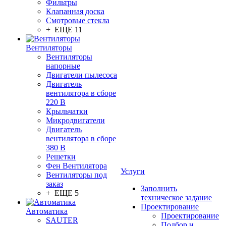
Фильтры
Клапанная доска
Смотровые стекла
+ ЕЩЕ 11
Вентиляторы
Вентиляторы
напорные
Двигатели пылесоса
Двигатель
вентилятора в сборе
220 В
Крыльчатки
Микродвигатели
Двигатель
вентилятора в сборе
380 В
Решетки
Фен Вентилятора
Услуги
Вентиляторы под
заказ
Заполнить
+ ЕЩЕ 5
техническое задание
Проектирование
Автоматика
Проектирование
SAUTER
Подбор и