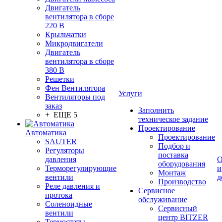
Двигатель
вентилятора в сборе
220 В
Крыльчатки
Микродвигатели
Двигатель
вентилятора в сборе
380 В
Решетки
Фен Вентилятора
Услуги
Вентиляторы под
заказ
Заполнить
+ ЕЩЕ 5
техническое задание
Проектирование
Автоматика
Проектирование
SAUTER
Подбор и
Регуляторы
поставка
давления
О
оборудования
Терморегулирующие
и
Монтаж
вентили
д
Производство
Реле давления и
Сервисное
протока
обслуживание
Соленоидные
Сервисный
вентили
центр BITZER
Термостаты