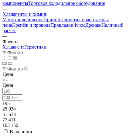
компоненты
Торговое холодильное оборудование
—
Хладагенты и химия
Масло холодильное
Припой
Герметик и монтажная
пена
Крепёж и провода
Прокладки
Флюс
Дренаж
Наличный
расчет
—
Фреон
Хладагент
Герметики
Фильтр
Фильтр
Цена
Цена
195
25 934
51 673
77 411
103 150
В наличии