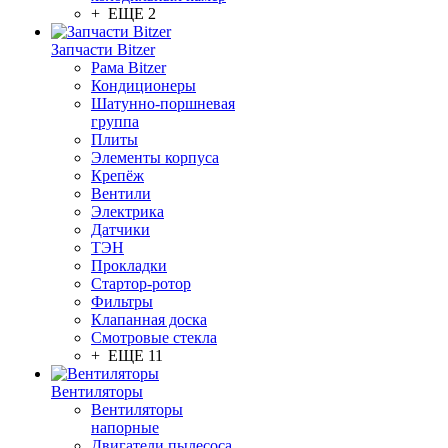
+ ЕЩЕ 2
Запчасти Bitzer
Рама Bitzer
Кондиционеры
Шатунно-поршневая
группа
Плиты
Элементы корпуса
Крепёж
Вентили
Электрика
Датчики
ТЭН
Прокладки
Стартор-ротор
Фильтры
Клапанная доска
Смотровые стекла
+ ЕЩЕ 11
Вентиляторы
Вентиляторы
напорные
Двигатели пылесоса