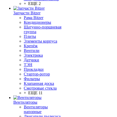
+ ЕЩЕ 2
Запчасти Bitzer
Рама Bitzer
Кондиционеры
Шатунно-поршневая
группа
Плиты
Элементы корпуса
Крепёж
Вентили
Электрика
Датчики
ТЭН
Прокладки
Стартор-ротор
Фильтры
Клапанная доска
Смотровые стекла
+ ЕЩЕ 11
Вентиляторы
Вентиляторы
напорные
Двигатели пылесоса