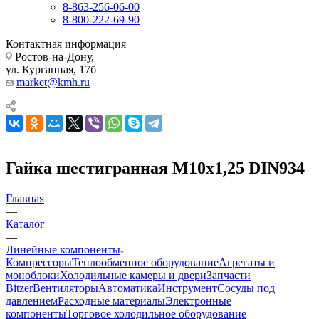
8-863-256-06-00
8-800-222-69-90
Контактная информация
Ростов-на-Дону,
ул. Курганная, 17б
market@kmh.ru
Гайка шестигранная М10х1,25 DIN934
Главная
—
Каталог
—
Линейные компоненты
Компрессоры
Теплообменное оборудование
Агрегаты и
моноблоки
Холодильные камеры и двери
Запчасти
Bitzer
Вентиляторы
Автоматика
Инструмент
Сосуды под
давлением
Расходные материалы
Электронные
компоненты
Торговое холодильное оборудование