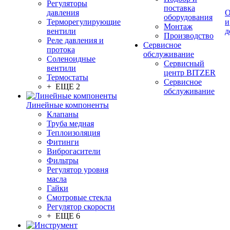
Регуляторы
поставка
давления
О
оборудования
Терморегулирующие
и
Монтаж
вентили
д
Производство
Реле давления и
Сервисное
протока
обслуживание
Соленоидные
Сервисный
вентили
центр BITZER
Термостаты
Сервисное
+ ЕЩЕ 2
обслуживание
Линейные компоненты
Клапаны
Труба медная
Теплоизоляция
Фитинги
Виброгасители
Фильтры
Регулятор уровня
масла
Гайки
Смотровые стекла
Регулятор скорости
+ ЕЩЕ 6