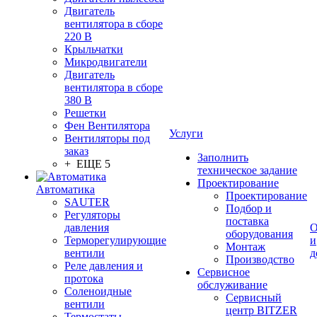
Двигатель
вентилятора в сборе
220 В
Крыльчатки
Микродвигатели
Двигатель
вентилятора в сборе
380 В
Решетки
Фен Вентилятора
Услуги
Вентиляторы под
заказ
Заполнить
+ ЕЩЕ 5
техническое задание
Проектирование
Автоматика
Проектирование
SAUTER
Подбор и
Регуляторы
поставка
давления
О
оборудования
Терморегулирующие
и
Монтаж
вентили
д
Производство
Реле давления и
Сервисное
протока
обслуживание
Соленоидные
Сервисный
вентили
центр BITZER
Термостаты