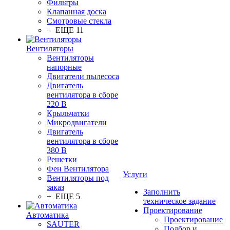
Фильтры
Клапанная доска
Смотровые стекла
+ ЕЩЕ 11
Вентиляторы
Вентиляторы
напорные
Двигатели пылесоса
Двигатель
вентилятора в сборе
220 В
Крыльчатки
Микродвигатели
Двигатель
вентилятора в сборе
380 В
Решетки
Фен Вентилятора
Услуги
Вентиляторы под
заказ
Заполнить
+ ЕЩЕ 5
техническое задание
Проектирование
Автоматика
Проектирование
SAUTER
Подбор и