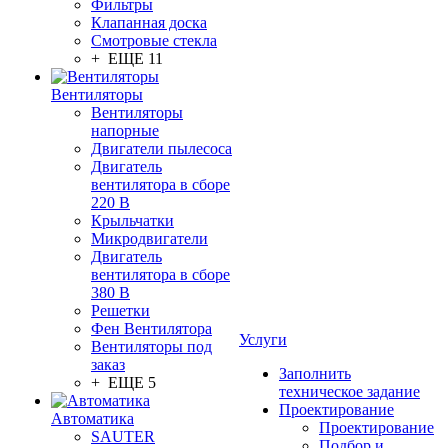
Фильтры
Клапанная доска
Смотровые стекла
+ ЕЩЕ 11
Вентиляторы
Вентиляторы
напорные
Двигатели пылесоса
Двигатель
вентилятора в сборе
220 В
Крыльчатки
Микродвигатели
Двигатель
вентилятора в сборе
380 В
Решетки
Фен Вентилятора
Услуги
Вентиляторы под
заказ
Заполнить
+ ЕЩЕ 5
техническое задание
Проектирование
Автоматика
Проектирование
SAUTER
Подбор и