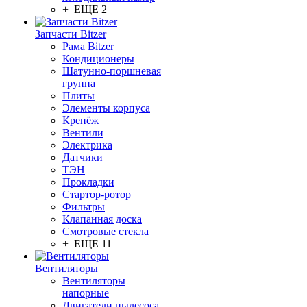
+ ЕЩЕ 2
Запчасти Bitzer
Рама Bitzer
Кондиционеры
Шатунно-поршневая
группа
Плиты
Элементы корпуса
Крепёж
Вентили
Электрика
Датчики
ТЭН
Прокладки
Стартор-ротор
Фильтры
Клапанная доска
Смотровые стекла
+ ЕЩЕ 11
Вентиляторы
Вентиляторы
напорные
Двигатели пылесоса