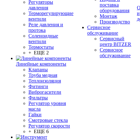
Регуляторы
поставка
давления
О
оборудования
Терморегулирующие
и
Монтаж
вентили
д
Производство
Реле давления и
Сервисное
протока
обслуживание
Соленоидные
Сервисный
вентили
центр BITZER
Термостаты
Сервисное
+ ЕЩЕ 2
обслуживание
Линейные компоненты
Клапаны
Труба медная
Теплоизоляция
Фитинги
Виброгасители
Фильтры
Регулятор уровня
масла
Гайки
Смотровые стекла
Регулятор скорости
+ ЕЩЕ 6