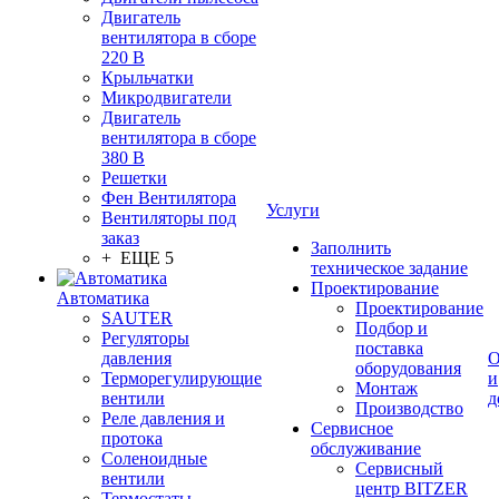
Двигатель
вентилятора в сборе
220 В
Крыльчатки
Микродвигатели
Двигатель
вентилятора в сборе
380 В
Решетки
Фен Вентилятора
Услуги
Вентиляторы под
заказ
Заполнить
+ ЕЩЕ 5
техническое задание
Проектирование
Автоматика
Проектирование
SAUTER
Подбор и
Регуляторы
поставка
давления
О
оборудования
Терморегулирующие
и
Монтаж
вентили
д
Производство
Реле давления и
Сервисное
протока
обслуживание
Соленоидные
Сервисный
вентили
центр BITZER
Термостаты