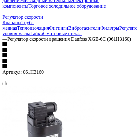
давлением
Расходные материалы
Электронные
компоненты
Торговое холодильное оборудование
—
Регулятор скорости
Клапаны
Труба
медная
Теплоизоляция
Фитинги
Виброгасители
Фильтры
Регулят
уровня масла
Гайки
Смотровые стекла
—
Регулятор скорости вращения Danfoss XGE-6C (061Н3160)
Артикул:
061Н3160