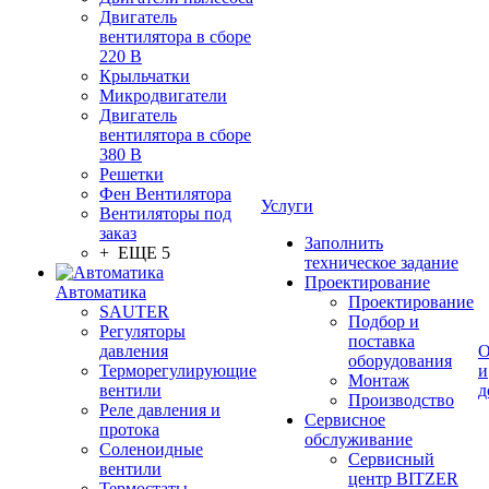
Двигатель
вентилятора в сборе
220 В
Крыльчатки
Микродвигатели
Двигатель
вентилятора в сборе
380 В
Решетки
Фен Вентилятора
Услуги
Вентиляторы под
заказ
Заполнить
+ ЕЩЕ 5
техническое задание
Проектирование
Автоматика
Проектирование
SAUTER
Подбор и
Регуляторы
поставка
давления
О
оборудования
Терморегулирующие
и
Монтаж
вентили
д
Производство
Реле давления и
Сервисное
протока
обслуживание
Соленоидные
Сервисный
вентили
центр BITZER
Термостаты