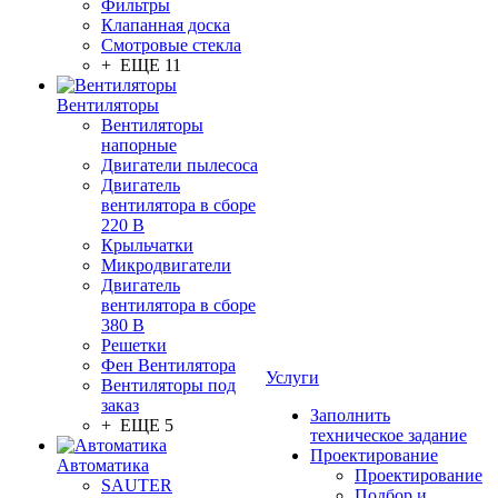
Фильтры
Клапанная доска
Смотровые стекла
+ ЕЩЕ 11
Вентиляторы
Вентиляторы
напорные
Двигатели пылесоса
Двигатель
вентилятора в сборе
220 В
Крыльчатки
Микродвигатели
Двигатель
вентилятора в сборе
380 В
Решетки
Фен Вентилятора
Услуги
Вентиляторы под
заказ
Заполнить
+ ЕЩЕ 5
техническое задание
Проектирование
Автоматика
Проектирование
SAUTER
Подбор и