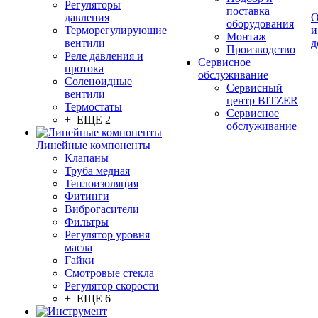
Регуляторы
поставка
давления
О
оборудования
Терморегулирующие
и
Монтаж
вентили
д
Производство
Реле давления и
Сервисное
протока
обслуживание
Соленоидные
Сервисный
вентили
центр BITZER
Термостаты
Сервисное
+ ЕЩЕ 2
обслуживание
Линейные компоненты
Клапаны
Труба медная
Теплоизоляция
Фитинги
Виброгасители
Фильтры
Регулятор уровня
масла
Гайки
Смотровые стекла
Регулятор скорости
+ ЕЩЕ 6