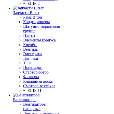
+ ЕЩЕ 2
Запчасти Bitzer
Рама Bitzer
Кондиционеры
Шатунно-поршневая
группа
Плиты
Элементы корпуса
Крепёж
Вентили
Электрика
Датчики
ТЭН
Прокладки
Стартор-ротор
Фильтры
Клапанная доска
Смотровые стекла
+ ЕЩЕ 11
Вентиляторы
Вентиляторы
напорные
Двигатели пылесоса