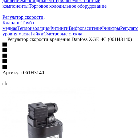
давлением
Расходные материалы
Электронные
компоненты
Торговое холодильное оборудование
—
Регулятор скорости
Клапаны
Труба
медная
Теплоизоляция
Фитинги
Виброгасители
Фильтры
Регулят
уровня масла
Гайки
Смотровые стекла
—
Регулятор скорости вращения Danfoss XGE-4С (061Н3140)
Артикул:
061Н3140