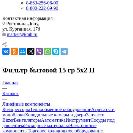
8-863-256-06-00
8-800-222-69-90
Контактная информация
Ростов-на-Дону,
ул. Курганная, 17б
market@kmh.ru
Фильтр бытовой 15 гр 5х2 П
Главная
—
Каталог
—
Линейные компоненты
Компрессоры
Теплообменное оборудование
Агрегаты и
моноблоки
Холодильные камеры и двери
Запчасти
Bitzer
Вентиляторы
Автоматика
Инструмент
Сосуды под
давлением
Расходные материалы
Электронные
компоненты
Торговое холодильное оборудование