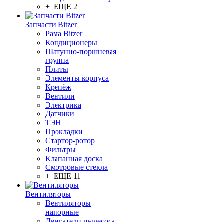
+ ЕЩЕ 2
Запчасти Bitzer
Рама Bitzer
Кондиционеры
Шатунно-поршневая
группа
Плиты
Элементы корпуса
Крепёж
Вентили
Электрика
Датчики
ТЭН
Прокладки
Стартор-ротор
Фильтры
Клапанная доска
Смотровые стекла
+ ЕЩЕ 11
Вентиляторы
Вентиляторы
напорные
Двигатели пылесоса