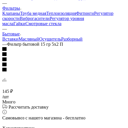
—
Фильтры
Клапаны
Труба медная
Теплоизоляция
Фитинги
Регулятор
скорости
Виброгасители
Регулятор уровня
масла
Гайки
Смотровые стекла
—
Бытовые
Вставки
Масляный
Осушитель
Разборный
—
Фильтр бытовой 15 гр 5х2 П
145
₽
/шт
Много
Рассчитать доставку
Самовывоз с нашего магазина - бесплатно