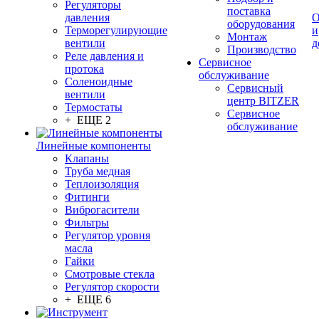
Регуляторы
поставка
давления
О
оборудования
Терморегулирующие
и
Монтаж
вентили
д
Производство
Реле давления и
Сервисное
протока
обслуживание
Соленоидные
Сервисный
вентили
центр BITZER
Термостаты
Сервисное
+ ЕЩЕ 2
обслуживание
Линейные компоненты
Клапаны
Труба медная
Теплоизоляция
Фитинги
Виброгасители
Фильтры
Регулятор уровня
масла
Гайки
Смотровые стекла
Регулятор скорости
+ ЕЩЕ 6