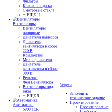
Фильтры
Клапанная доска
Смотровые стекла
+ ЕЩЕ 11
Вентиляторы
Вентиляторы
напорные
Двигатели пылесоса
Двигатель
вентилятора в сборе
220 В
Крыльчатки
Микродвигатели
Двигатель
вентилятора в сборе
380 В
Решетки
Фен Вентилятора
Услуги
Вентиляторы под
заказ
Заполнить
+ ЕЩЕ 5
техническое задание
Проектирование
Автоматика
Проектирование
SAUTER
Подбор и