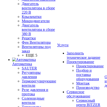
Двигатель
вентилятора в сборе
220 В
Крыльчатки
Микродвигатели
Двигатель
вентилятора в сборе
380 В
Решетки
Фен Вентилятора
Услуги
Вентиляторы под
заказ
Заполнить
+ ЕЩЕ 5
техническое задание
Проектирование
Автоматика
Проектирование
SAUTER
Подбор и
Регуляторы
поставка
давления
О
оборудования
Терморегулирующие
и
Монтаж
вентили
д
Производство
Реле давления и
Сервисное
протока
обслуживание
Соленоидные
Сервисный
вентили
центр BITZER
Термостаты