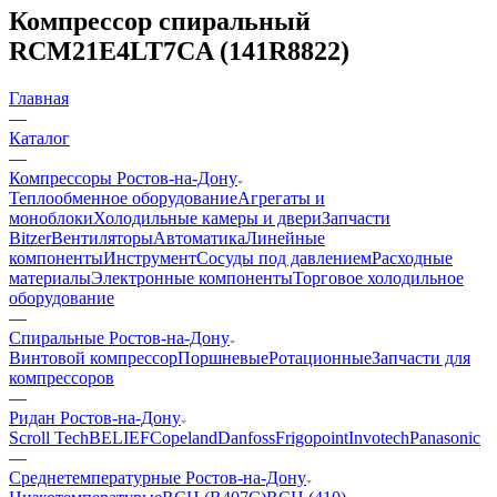
Компрессор спиральный
RCM21E4LT7CA (141R8822)
Главная
—
Каталог
—
Компрессоры Ростов-на-Дону
Теплообменное оборудование
Агрегаты и
моноблоки
Холодильные камеры и двери
Запчасти
Bitzer
Вентиляторы
Автоматика
Линейные
компоненты
Инструмент
Сосуды под давлением
Расходные
материалы
Электронные компоненты
Торговое холодильное
оборудование
—
Спиральные Ростов-на-Дону
Винтовой компрессор
Поршневые
Ротационные
Запчасти для
компрессоров
—
Ридан Ростов-на-Дону
Scroll Tech
BELIEF
Copeland
Danfoss
Frigopoint
Invotech
Panasonic
—
Среднетемпературные Ростов-на-Дону