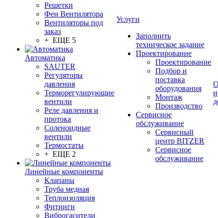
Решетки
Фен Вентилятора
Услуги
Вентиляторы под
заказ
Заполнить
+ ЕЩЕ 5
техническое задание
Проектирование
Автоматика
Проектирование
SAUTER
Подбор и
Регуляторы
поставка
давления
О
оборудования
Терморегулирующие
и
Монтаж
вентили
д
Производство
Реле давления и
Сервисное
протока
обслуживание
Соленоидные
Сервисный
вентили
центр BITZER
Термостаты
Сервисное
+ ЕЩЕ 2
обслуживание
Линейные компоненты
Клапаны
Труба медная
Теплоизоляция
Фитинги
Виброгасители