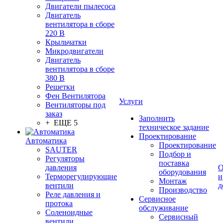
Двигатели пылесоса
Двигатель
вентилятора в сборе
220 В
Крыльчатки
Микродвигатели
Двигатель
вентилятора в сборе
380 В
Решетки
Фен Вентилятора
Услуги
Вентиляторы под
заказ
Заполнить
+ ЕЩЕ 5
техническое задание
Проектирование
Автоматика
Проектирование
SAUTER
Подбор и
Регуляторы
поставка
давления
О
оборудования
Терморегулирующие
и
Монтаж
вентили
д
Производство
Реле давления и
Сервисное
протока
обслуживание
Соленоидные
Сервисный
вентили