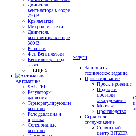
Двигатель
вентилятора в сборе
220 В
Крыльчатки
Микродвигатели
Двигатель
вентилятора в сборе
380 В
Решетки
Фен Вентилятора
Услуги
Вентиляторы под
заказ
Заполнить
+ ЕЩЕ 5
техническое задание
Проектирование
Автоматика
Проектирование
SAUTER
Подбор и
Регуляторы
поставка
давления
О
оборудования
Терморегулирующие
и
Монтаж
вентили
д
Производство
Реле давления и
Сервисное
протока
обслуживание
Соленоидные
Сервисный
вентили
центр BITZER
Термостаты