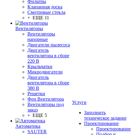
Фильтры
Клапанная доска
Смотровые стекла
+ ЕЩЕ 11
Вентиляторы
Вентиляторы
напорные
Двигатели пылесоса
Двигатель
вентилятора в сборе
220 В
Крыльчатки
Микродвигатели
Двигатель
вентилятора в сборе
380 В
Решетки
Фен Вентилятора
Услуги
Вентиляторы под
заказ
Заполнить
+ ЕЩЕ 5
техническое задание
Проектирование
Автоматика
Проектирование
SAUTER
Подбор и