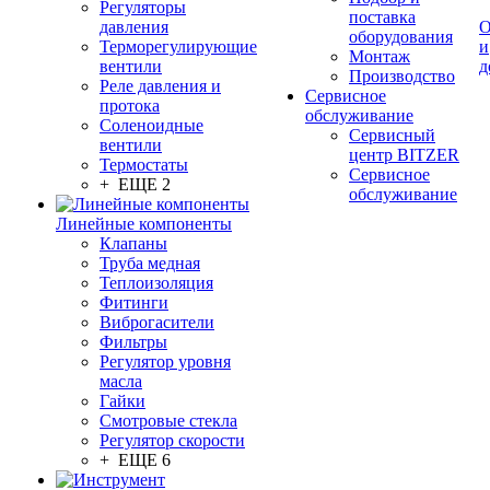
Регуляторы
поставка
давления
О
оборудования
Терморегулирующие
и
Монтаж
вентили
д
Производство
Реле давления и
Сервисное
протока
обслуживание
Соленоидные
Сервисный
вентили
центр BITZER
Термостаты
Сервисное
+ ЕЩЕ 2
обслуживание
Линейные компоненты
Клапаны
Труба медная
Теплоизоляция
Фитинги
Виброгасители
Фильтры
Регулятор уровня
масла
Гайки
Смотровые стекла
Регулятор скорости
+ ЕЩЕ 6