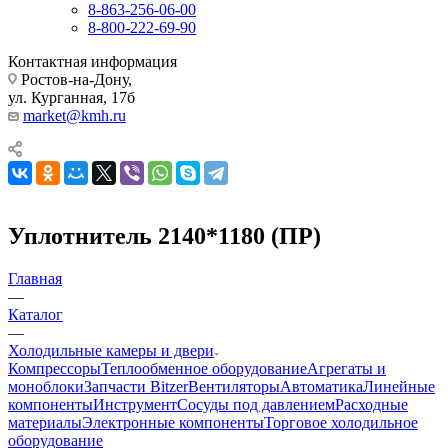
8-863-256-06-00
8-800-222-69-90
Контактная информация
Ростов-на-Дону,
ул. Курганная, 17б
market@kmh.ru
Уплотнитель 2140*1180 (ПР)
Главная
—
Каталог
—
Холодильные камеры и двери
Компрессоры
Теплообменное оборудование
Агрегаты и
моноблоки
Запчасти Bitzer
Вентиляторы
Автоматика
Линейные
компоненты
Инструмент
Сосуды под давлением
Расходные
материалы
Электронные компоненты
Торговое холодильное
оборудование