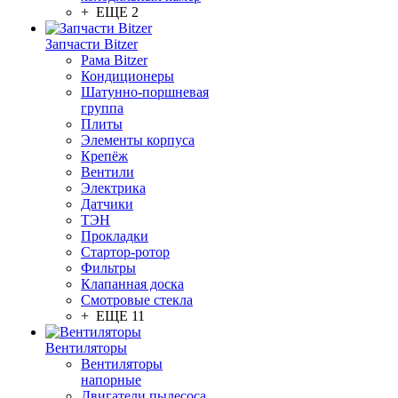
+ ЕЩЕ 2
Запчасти Bitzer
Рама Bitzer
Кондиционеры
Шатунно-поршневая
группа
Плиты
Элементы корпуса
Крепёж
Вентили
Электрика
Датчики
ТЭН
Прокладки
Стартор-ротор
Фильтры
Клапанная доска
Смотровые стекла
+ ЕЩЕ 11
Вентиляторы
Вентиляторы
напорные
Двигатели пылесоса