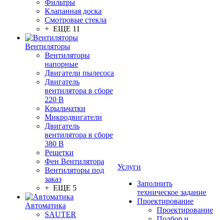
Фильтры
Клапанная доска
Смотровые стекла
+ ЕЩЕ 11
Вентиляторы
Вентиляторы
напорные
Двигатели пылесоса
Двигатель
вентилятора в сборе
220 В
Крыльчатки
Микродвигатели
Двигатель
вентилятора в сборе
380 В
Решетки
Фен Вентилятора
Услуги
Вентиляторы под
заказ
Заполнить
+ ЕЩЕ 5
техническое задание
Проектирование
Автоматика
Проектирование
SAUTER
Подбор и