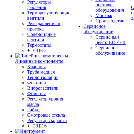
Регуляторы
поставка
давления
О
оборудования
Терморегулирующие
и
Монтаж
вентили
д
Производство
Реле давления и
Сервисное
протока
обслуживание
Соленоидные
Сервисный
вентили
центр BITZER
Термостаты
Сервисное
+ ЕЩЕ 2
обслуживание
Линейные компоненты
Клапаны
Труба медная
Теплоизоляция
Фитинги
Виброгасители
Фильтры
Регулятор уровня
масла
Гайки
Смотровые стекла
Регулятор скорости
+ ЕЩЕ 6