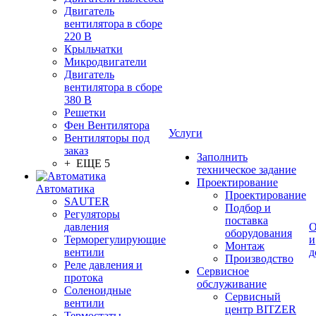
Двигатель
вентилятора в сборе
220 В
Крыльчатки
Микродвигатели
Двигатель
вентилятора в сборе
380 В
Решетки
Фен Вентилятора
Услуги
Вентиляторы под
заказ
Заполнить
+ ЕЩЕ 5
техническое задание
Проектирование
Автоматика
Проектирование
SAUTER
Подбор и
Регуляторы
поставка
давления
О
оборудования
Терморегулирующие
и
Монтаж
вентили
д
Производство
Реле давления и
Сервисное
протока
обслуживание
Соленоидные
Сервисный
вентили
центр BITZER
Термостаты