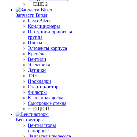
+ ЕЩЕ 2
Запчасти Bitzer
Рама Bitzer
Кондиционеры
Шатунно-поршневая
группа
Плиты
Элементы корпуса
Крепёж
Вентили
Электрика
Датчики
ТЭН
Прокладки
Стартор-ротор
Фильтры
Клапанная доска
Смотровые стекла
+ ЕЩЕ 11
Вентиляторы
Вентиляторы
напорные
Двигатели пылесоса