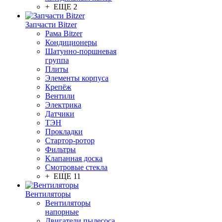
+ ЕЩЕ 2
Запчасти Bitzer
Рама Bitzer
Кондиционеры
Шатунно-поршневая
группа
Плиты
Элементы корпуса
Крепёж
Вентили
Электрика
Датчики
ТЭН
Прокладки
Стартор-ротор
Фильтры
Клапанная доска
Смотровые стекла
+ ЕЩЕ 11
Вентиляторы
Вентиляторы
напорные
Двигатели пылесоса