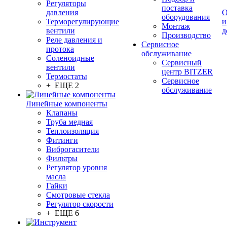
Регуляторы
поставка
давления
О
оборудования
Терморегулирующие
и
Монтаж
вентили
д
Производство
Реле давления и
Сервисное
протока
обслуживание
Соленоидные
Сервисный
вентили
центр BITZER
Термостаты
Сервисное
+ ЕЩЕ 2
обслуживание
Линейные компоненты
Клапаны
Труба медная
Теплоизоляция
Фитинги
Виброгасители
Фильтры
Регулятор уровня
масла
Гайки
Смотровые стекла
Регулятор скорости
+ ЕЩЕ 6