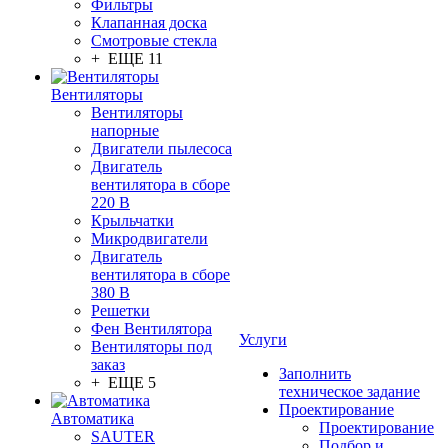
Фильтры
Клапанная доска
Смотровые стекла
+ ЕЩЕ 11
Вентиляторы
Вентиляторы
напорные
Двигатели пылесоса
Двигатель
вентилятора в сборе
220 В
Крыльчатки
Микродвигатели
Двигатель
вентилятора в сборе
380 В
Решетки
Фен Вентилятора
Услуги
Вентиляторы под
заказ
Заполнить
+ ЕЩЕ 5
техническое задание
Проектирование
Автоматика
Проектирование
SAUTER
Подбор и