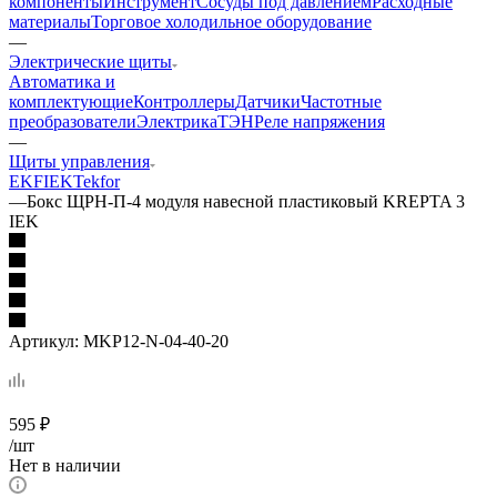
компоненты
Инструмент
Сосуды под давлением
Расходные
материалы
Торговое холодильное оборудование
—
Электрические щиты
Автоматика и
комплектующие
Контроллеры
Датчики
Частотные
преобразователи
Электрика
ТЭН
Реле напряжения
—
Щиты управления
EKF
IEK
Tekfor
—
Бокс ЩРН-П-4 модуля навесной пластиковый KREPTA 3
IEK
Артикул:
MKP12-N-04-40-20
595
₽
/шт
Нет в наличии