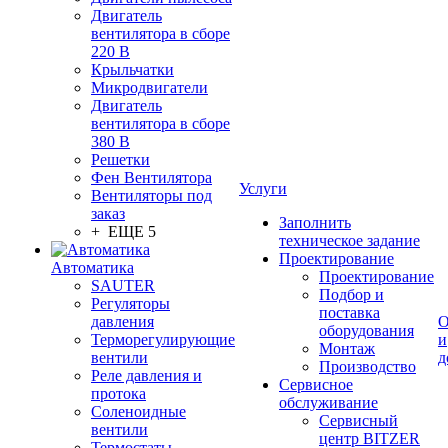
Двигатель
вентилятора в сборе
220 В
Крыльчатки
Микродвигатели
Двигатель
вентилятора в сборе
380 В
Решетки
Фен Вентилятора
Услуги
Вентиляторы под
заказ
Заполнить
+ ЕЩЕ 5
техническое задание
Проектирование
Автоматика
Проектирование
SAUTER
Подбор и
Регуляторы
поставка
давления
О
оборудования
Терморегулирующие
и
Монтаж
вентили
д
Производство
Реле давления и
Сервисное
протока
обслуживание
Соленоидные
Сервисный
вентили
центр BITZER
Термостаты