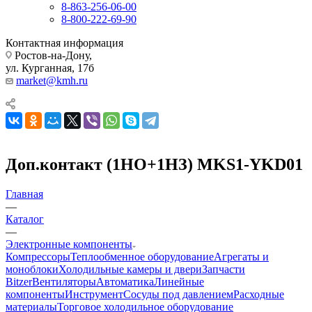
8-863-256-06-00
8-800-222-69-90
Контактная информация
Ростов-на-Дону,
ул. Курганная, 17б
market@kmh.ru
Доп.контакт (1НО+1НЗ) MKS1-YKD01
Главная
—
Каталог
—
Электронные компоненты
Компрессоры
Теплообменное оборудование
Агрегаты и
моноблоки
Холодильные камеры и двери
Запчасти
Bitzer
Вентиляторы
Автоматика
Линейные
компоненты
Инструмент
Сосуды под давлением
Расходные
материалы
Торговое холодильное оборудование