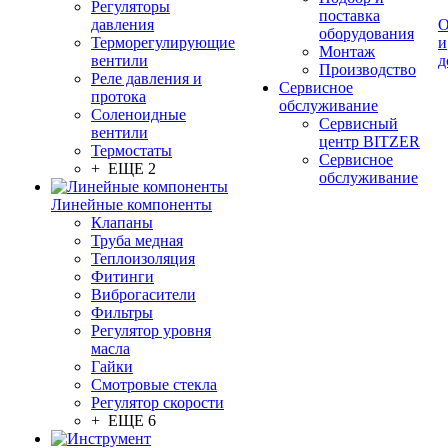
Регуляторы
поставка
давления
О
оборудования
Терморегулирующие
и
Монтаж
вентили
д
Производство
Реле давления и
Сервисное
протока
обслуживание
Соленоидные
Сервисный
вентили
центр BITZER
Термостаты
Сервисное
+ ЕЩЕ 2
обслуживание
Линейные компоненты
Клапаны
Труба медная
Теплоизоляция
Фитинги
Виброгасители
Фильтры
Регулятор уровня
масла
Гайки
Смотровые стекла
Регулятор скорости
+ ЕЩЕ 6