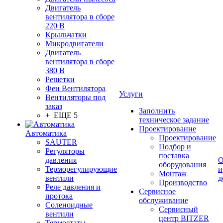
Двигатель
вентилятора в сборе
220 В
Крыльчатки
Микродвигатели
Двигатель
вентилятора в сборе
380 В
Решетки
Фен Вентилятора
Услуги
Вентиляторы под
заказ
Заполнить
+ ЕЩЕ 5
техническое задание
Проектирование
Автоматика
Проектирование
SAUTER
Подбор и
Регуляторы
поставка
давления
О
оборудования
Терморегулирующие
и
Монтаж
вентили
д
Производство
Реле давления и
Сервисное
протока
обслуживание
Соленоидные
Сервисный
вентили
центр BITZER
Термостаты