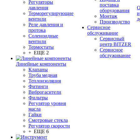
Регуляторы
поставка
давления
О
оборудования
Терморегулирующие
и
Монтаж
вентили
д
Производство
Реле давления и
Сервисное
протока
обслуживание
Соленоидные
Сервисный
вентили
центр BITZER
Термостаты
Сервисное
+ ЕЩЕ 2
обслуживание
Линейные компоненты
Клапаны
Труба медная
Теплоизоляция
Фитинги
Виброгасители
Фильтры
Регулятор уровня
масла
Гайки
Смотровые стекла
Регулятор скорости
+ ЕЩЕ 6