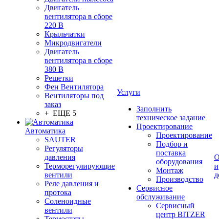
Двигатель
вентилятора в сборе
220 В
Крыльчатки
Микродвигатели
Двигатель
вентилятора в сборе
380 В
Решетки
Фен Вентилятора
Услуги
Вентиляторы под
заказ
Заполнить
+ ЕЩЕ 5
техническое задание
Проектирование
Автоматика
Проектирование
SAUTER
Подбор и
Регуляторы
поставка
давления
О
оборудования
Терморегулирующие
и
Монтаж
вентили
д
Производство
Реле давления и
Сервисное
протока
обслуживание
Соленоидные
Сервисный
вентили
центр BITZER
Термостаты