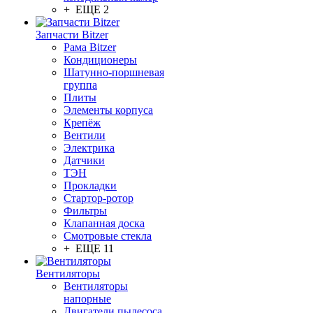
+ ЕЩЕ 2
Запчасти Bitzer
Рама Bitzer
Кондиционеры
Шатунно-поршневая
группа
Плиты
Элементы корпуса
Крепёж
Вентили
Электрика
Датчики
ТЭН
Прокладки
Стартор-ротор
Фильтры
Клапанная доска
Смотровые стекла
+ ЕЩЕ 11
Вентиляторы
Вентиляторы
напорные
Двигатели пылесоса