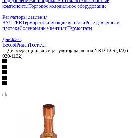
под давлением
Расходные материалы
Электронные
компоненты
Торговое холодильное оборудование
—
Регуляторы давления
SAUTER
Терморегулирующие вентили
Реле давления и
протока
Соленоидные вентили
Термостаты
—
Данфосс
Becool
Ридан
Тесткул
—
Дифференциальный регулятор давления NRD 12 S (1/2) (
020-1132)