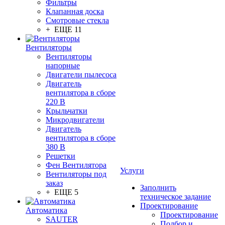
Фильтры
Клапанная доска
Смотровые стекла
+ ЕЩЕ 11
Вентиляторы
Вентиляторы
напорные
Двигатели пылесоса
Двигатель
вентилятора в сборе
220 В
Крыльчатки
Микродвигатели
Двигатель
вентилятора в сборе
380 В
Решетки
Фен Вентилятора
Услуги
Вентиляторы под
заказ
Заполнить
+ ЕЩЕ 5
техническое задание
Проектирование
Автоматика
Проектирование
SAUTER
Подбор и