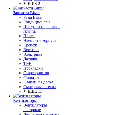
+ ЕЩЕ 2
Запчасти Bitzer
Рама Bitzer
Кондиционеры
Шатунно-поршневая
группа
Плиты
Элементы корпуса
Крепёж
Вентили
Электрика
Датчики
ТЭН
Прокладки
Стартор-ротор
Фильтры
Клапанная доска
Смотровые стекла
+ ЕЩЕ 11
Вентиляторы
Вентиляторы
напорные
Двигатели пылесоса