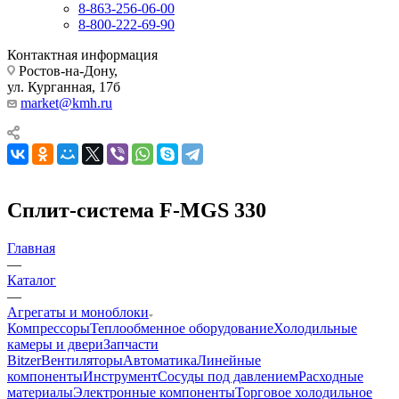
8-863-256-06-00
8-800-222-69-90
Контактная информация
Ростов-на-Дону,
ул. Курганная, 17б
market@kmh.ru
Сплит-система F-MGS 330
Главная
—
Каталог
—
Агрегаты и моноблоки
Компрессоры
Теплообменное оборудование
Холодильные
камеры и двери
Запчасти
Bitzer
Вентиляторы
Автоматика
Линейные
компоненты
Инструмент
Сосуды под давлением
Расходные
материалы
Электронные компоненты
Торговое холодильное