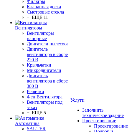
Фильтры
Клапанная доска
Смотровые стекла
+ ЕЩЕ 11
Вентиляторы
Вентиляторы
напорные
Двигатели пылесоса
Двигатель
вентилятора в сборе
220 В
Крыльчатки
Микродвигатели
Двигатель
вентилятора в сборе
380 В
Решетки
Фен Вентилятора
Услуги
Вентиляторы под
заказ
Заполнить
+ ЕЩЕ 5
техническое задание
Проектирование
Автоматика
Проектирование
SAUTER
Подбор и