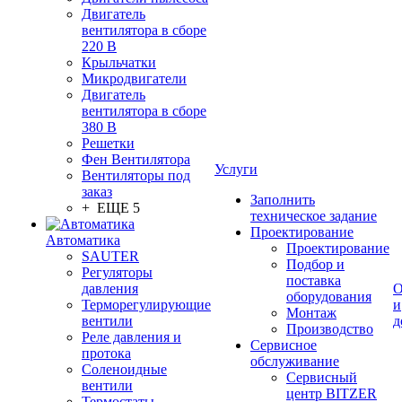
Двигатель
вентилятора в сборе
220 В
Крыльчатки
Микродвигатели
Двигатель
вентилятора в сборе
380 В
Решетки
Фен Вентилятора
Услуги
Вентиляторы под
заказ
Заполнить
+ ЕЩЕ 5
техническое задание
Проектирование
Автоматика
Проектирование
SAUTER
Подбор и
Регуляторы
поставка
давления
О
оборудования
Терморегулирующие
и
Монтаж
вентили
д
Производство
Реле давления и
Сервисное
протока
обслуживание
Соленоидные
Сервисный
вентили
центр BITZER
Термостаты