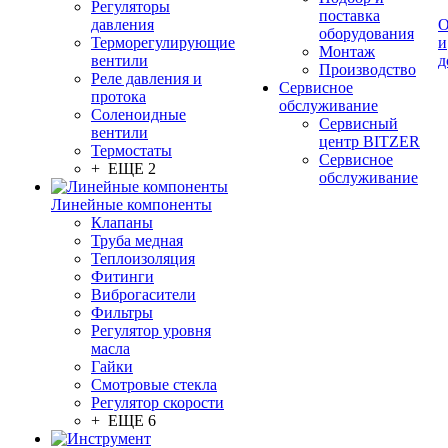
Регуляторы
поставка
давления
О
оборудования
Терморегулирующие
и
Монтаж
вентили
д
Производство
Реле давления и
Сервисное
протока
обслуживание
Соленоидные
Сервисный
вентили
центр BITZER
Термостаты
Сервисное
+ ЕЩЕ 2
обслуживание
Линейные компоненты
Клапаны
Труба медная
Теплоизоляция
Фитинги
Виброгасители
Фильтры
Регулятор уровня
масла
Гайки
Смотровые стекла
Регулятор скорости
+ ЕЩЕ 6