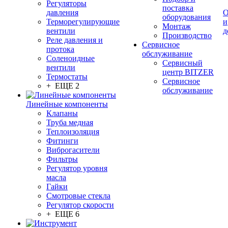
Регуляторы
поставка
давления
О
оборудования
Терморегулирующие
и
Монтаж
вентили
д
Производство
Реле давления и
Сервисное
протока
обслуживание
Соленоидные
Сервисный
вентили
центр BITZER
Термостаты
Сервисное
+ ЕЩЕ 2
обслуживание
Линейные компоненты
Клапаны
Труба медная
Теплоизоляция
Фитинги
Виброгасители
Фильтры
Регулятор уровня
масла
Гайки
Смотровые стекла
Регулятор скорости
+ ЕЩЕ 6