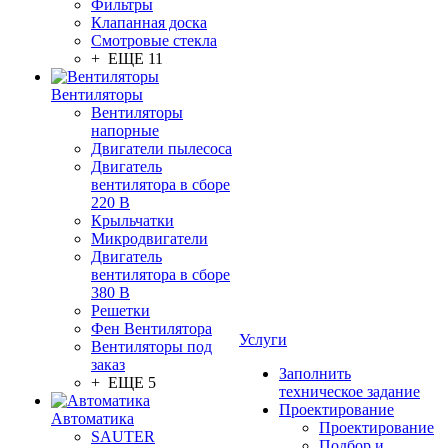
Фильтры
Клапанная доска
Смотровые стекла
+ ЕЩЕ 11
Вентиляторы
Вентиляторы
напорные
Двигатели пылесоса
Двигатель
вентилятора в сборе
220 В
Крыльчатки
Микродвигатели
Двигатель
вентилятора в сборе
380 В
Решетки
Фен Вентилятора
Услуги
Вентиляторы под
заказ
Заполнить
+ ЕЩЕ 5
техническое задание
Проектирование
Автоматика
Проектирование
SAUTER
Подбор и