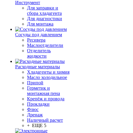
Инструмент
Для заправки и
сбора хладагента
Для диагностики
Для монтажа
Сосуды под давлением
Ресивера
Маслоотделители
Отделитель
жидкости
Расходные материалы
Хладагенты и химия
Масло холодильное
Припой
Герметик и
монтажная пена
Крепёж и провода
Прокладки
Флюс
Дренаж
Наличный расчет
+ ЕЩЕ 5