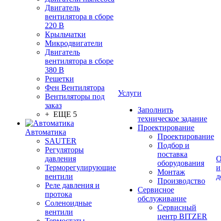
Двигатель
вентилятора в сборе
220 В
Крыльчатки
Микродвигатели
Двигатель
вентилятора в сборе
380 В
Решетки
Фен Вентилятора
Услуги
Вентиляторы под
заказ
Заполнить
+ ЕЩЕ 5
техническое задание
Проектирование
Автоматика
Проектирование
SAUTER
Подбор и
Регуляторы
поставка
давления
О
оборудования
Терморегулирующие
и
Монтаж
вентили
д
Производство
Реле давления и
Сервисное
протока
обслуживание
Соленоидные
Сервисный
вентили
центр BITZER
Термостаты