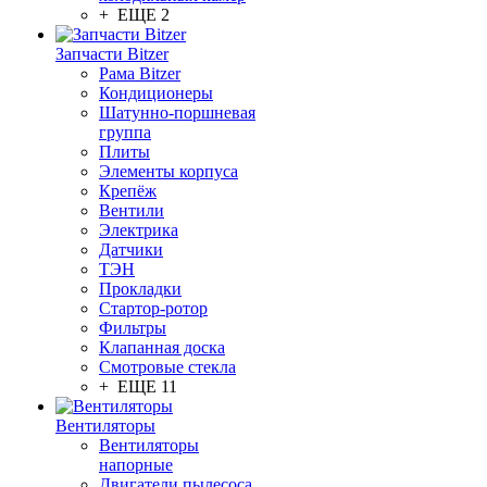
+ ЕЩЕ 2
Запчасти Bitzer
Рама Bitzer
Кондиционеры
Шатунно-поршневая
группа
Плиты
Элементы корпуса
Крепёж
Вентили
Электрика
Датчики
ТЭН
Прокладки
Стартор-ротор
Фильтры
Клапанная доска
Смотровые стекла
+ ЕЩЕ 11
Вентиляторы
Вентиляторы
напорные
Двигатели пылесоса