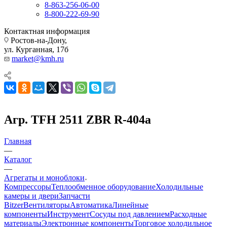
8-863-256-06-00
8-800-222-69-90
Контактная информация
Ростов-на-Дону,
ул. Курганная, 17б
market@kmh.ru
Агр. TFH 2511 ZBR R-404a
Главная
—
Каталог
—
Агрегаты и моноблоки
Компрессоры
Теплообменное оборудование
Холодильные
камеры и двери
Запчасти
Bitzer
Вентиляторы
Автоматика
Линейные
компоненты
Инструмент
Сосуды под давлением
Расходные
материалы
Электронные компоненты
Торговое холодильное