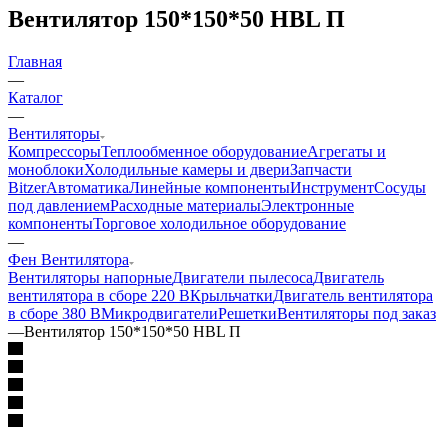
Вентилятор 150*150*50 HBL П
Главная
—
Каталог
—
Вентиляторы
Компрессоры
Теплообменное оборудование
Агрегаты и
моноблоки
Холодильные камеры и двери
Запчасти
Bitzer
Автоматика
Линейные компоненты
Инструмент
Сосуды
под давлением
Расходные материалы
Электронные
компоненты
Торговое холодильное оборудование
—
Фен Вентилятора
Вентиляторы напорные
Двигатели пылесоса
Двигатель
вентилятора в сборе 220 В
Крыльчатки
Двигатель вентилятора
в сборе 380 В
Микродвигатели
Решетки
Вентиляторы под заказ
—
Вентилятор 150*150*50 HBL П