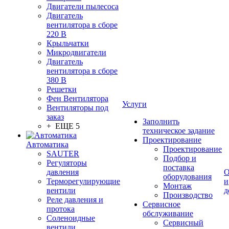
Двигатели пылесоса
Двигатель
вентилятора в сборе
220 В
Крыльчатки
Микродвигатели
Двигатель
вентилятора в сборе
380 В
Решетки
Фен Вентилятора
Услуги
Вентиляторы под
заказ
Заполнить
+ ЕЩЕ 5
техническое задание
Проектирование
Автоматика
Проектирование
SAUTER
Подбор и
Регуляторы
поставка
давления
О
оборудования
Терморегулирующие
и
Монтаж
вентили
д
Производство
Реле давления и
Сервисное
протока
обслуживание
Соленоидные
Сервисный
вентили