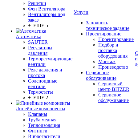
Решетки
Фен Вентилятора
Услуги
Вентиляторы под
заказ
Заполнить
+ ЕЩЕ 5
техническое задание
Проектирование
Автоматика
Проектирование
SAUTER
Подбор и
Регуляторы
поставка
давления
О
оборудования
Терморегулирующие
и
Монтаж
вентили
д
Производство
Реле давления и
Сервисное
протока
обслуживание
Соленоидные
Сервисный
вентили
центр BITZER
Термостаты
Сервисное
+ ЕЩЕ 2
обслуживание
Линейные компоненты
Клапаны
Труба медная
Теплоизоляция
Фитинги
Виброгасители