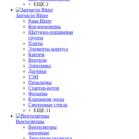
+ ЕЩЕ 2
Запчасти Bitzer
Рама Bitzer
Кондиционеры
Шатунно-поршневая
группа
Плиты
Элементы корпуса
Крепёж
Вентили
Электрика
Датчики
ТЭН
Прокладки
Стартор-ротор
Фильтры
Клапанная доска
Смотровые стекла
+ ЕЩЕ 11
Вентиляторы
Вентиляторы
напорные
Двигатели пылесоса