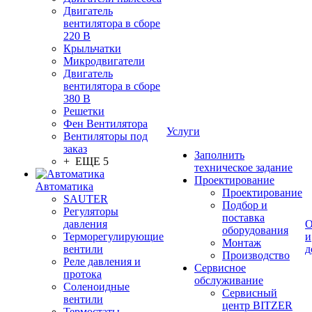
Двигатель
вентилятора в сборе
220 В
Крыльчатки
Микродвигатели
Двигатель
вентилятора в сборе
380 В
Решетки
Фен Вентилятора
Услуги
Вентиляторы под
заказ
Заполнить
+ ЕЩЕ 5
техническое задание
Проектирование
Автоматика
Проектирование
SAUTER
Подбор и
Регуляторы
поставка
давления
О
оборудования
Терморегулирующие
и
Монтаж
вентили
д
Производство
Реле давления и
Сервисное
протока
обслуживание
Соленоидные
Сервисный
вентили
центр BITZER
Термостаты