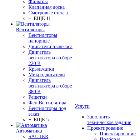
Фильтры
Клапанная доска
Смотровые стекла
+ ЕЩЕ 11
Вентиляторы
Вентиляторы
напорные
Двигатели пылесоса
Двигатель
вентилятора в сборе
220 В
Крыльчатки
Микродвигатели
Двигатель
вентилятора в сборе
380 В
Решетки
Фен Вентилятора
Услуги
Вентиляторы под
заказ
Заполнить
+ ЕЩЕ 5
техническое задание
Проектирование
Автоматика
Проектирование
SAUTER
Подбор и