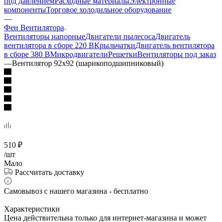
под давлением
Расходные материалы
Электронные
компоненты
Торговое холодильное оборудование
—
Фен Вентилятора
Вентиляторы напорные
Двигатели пылесоса
Двигатель
вентилятора в сборе 220 В
Крыльчатки
Двигатель вентилятора
в сборе 380 В
Микродвигатели
Решетки
Вентиляторы под заказ
—
Вентилятор 92x92 (шарикоподшипниковый)
510
₽
/шт
Мало
Рассчитать доставку
Самовывоз с нашего магазина - бесплатно
Характеристики
Цена действительна только для интернет-магазина и может