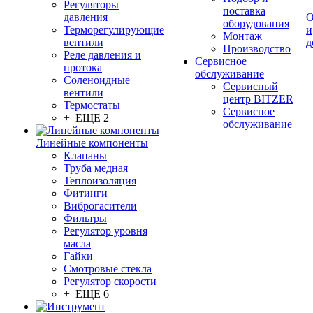
Регуляторы
поставка
давления
О
оборудования
Терморегулирующие
и
Монтаж
вентили
д
Производство
Реле давления и
Сервисное
протока
обслуживание
Соленоидные
Сервисный
вентили
центр BITZER
Термостаты
Сервисное
+ ЕЩЕ 2
обслуживание
Линейные компоненты
Клапаны
Труба медная
Теплоизоляция
Фитинги
Виброгасители
Фильтры
Регулятор уровня
масла
Гайки
Смотровые стекла
Регулятор скорости
+ ЕЩЕ 6