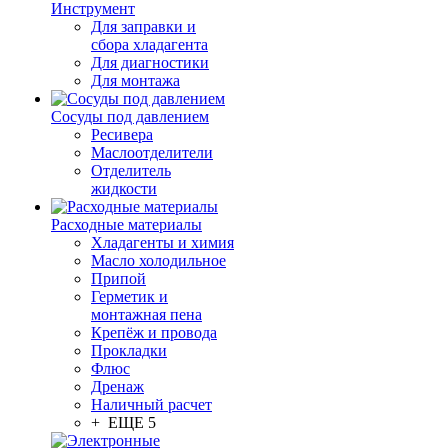
Инструмент
Для заправки и
сбора хладагента
Для диагностики
Для монтажа
Сосуды под давлением
Ресивера
Маслоотделители
Отделитель
жидкости
Расходные материалы
Хладагенты и химия
Масло холодильное
Припой
Герметик и
монтажная пена
Крепёж и провода
Прокладки
Флюс
Дренаж
Наличный расчет
+ ЕЩЕ 5