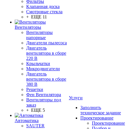
Фильтры
Клапанная доска
Смотровые стекла
+ ЕЩЕ 11
Вентиляторы
Вентиляторы
напорные
Двигатели пылесоса
Двигатель
вентилятора в сборе
220 В
Крыльчатки
Микродвигатели
Двигатель
вентилятора в сборе
380 В
Решетки
Фен Вентилятора
Услуги
Вентиляторы под
заказ
Заполнить
+ ЕЩЕ 5
техническое задание
Проектирование
Автоматика
Проектирование
SAUTER
Подбор и