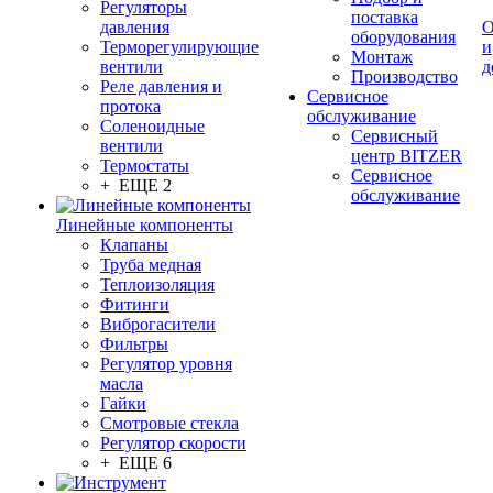
Регуляторы
поставка
давления
О
оборудования
Терморегулирующие
и
Монтаж
вентили
д
Производство
Реле давления и
Сервисное
протока
обслуживание
Соленоидные
Сервисный
вентили
центр BITZER
Термостаты
Сервисное
+ ЕЩЕ 2
обслуживание
Линейные компоненты
Клапаны
Труба медная
Теплоизоляция
Фитинги
Виброгасители
Фильтры
Регулятор уровня
масла
Гайки
Смотровые стекла
Регулятор скорости
+ ЕЩЕ 6