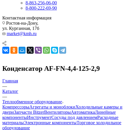
8-863-256-06-00
8-800-222-69-90
Контактная информация
Ростов-на-Дону,
ул. Курганная, 17б
market@kmh.ru
Конденсатор AF-FN-4,4-125-2,9
Главная
—
Каталог
—
Теплообменное оборудование
Компрессоры
Агрегаты и моноблоки
Холодильные камеры и
двери
Запчасти Bitzer
Вентиляторы
Автоматика
Линейные
компоненты
Инструмент
Сосуды под давлением
Расходные
материалы
Электронные компоненты
Торговое холодильное
оборудование