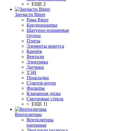
+ ЕЩЕ 2
Запчасти Bitzer
Рама Bitzer
Кондиционеры
Шатунно-поршневая
группа
Плиты
Элементы корпуса
Крепёж
Вентили
Электрика
Датчики
ТЭН
Прокладки
Стартор-ротор
Фильтры
Клапанная доска
Смотровые стекла
+ ЕЩЕ 11
Вентиляторы
Вентиляторы
напорные
Двигатели пылесоса