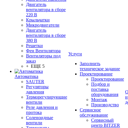
Двигатель
вентилятора в сборе
220 В
Крыльчатки
Микродвигатели
Двигатель
вентилятора в сборе
380 В
Решетки
Фен Вентилятора
Услуги
Вентиляторы под
заказ
Заполнить
+ ЕЩЕ 5
техническое задание
Проектирование
Автоматика
Проектирование
SAUTER
Подбор и
Регуляторы
поставка
давления
О
оборудования
Терморегулирующие
и
Монтаж
вентили
д
Производство
Реле давления и
Сервисное
протока
обслуживание
Соленоидные
Сервисный
вентили
центр BITZER
Термостаты