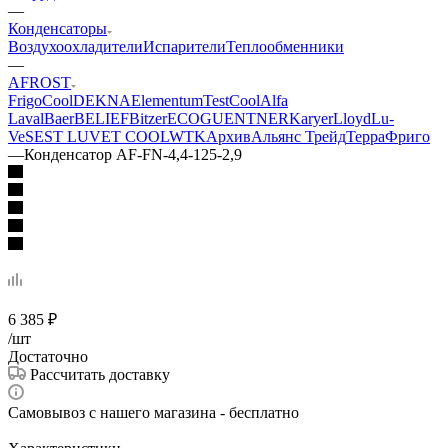
—
Конденсаторы
Воздухоохладители
Испарители
Теплообменники
—
AFROST
FrigoCool
DEKNA
Elementum
TestCool
Alfa
Laval
Baer
BELIEF
Bitzer
ECO
GUENTNER
Karyer
Lloyd
Lu-
Ve
SEST LUVE
T COOL
WTK
Архив
Альянс Трейд
ТерраФриго
—
Конденсатор AF-FN-4,4-125-2,9
6 385
₽
/шт
Достаточно
Рассчитать доставку
Самовывоз с нашего магазина - бесплатно